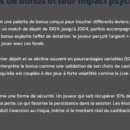
es de bonus et leur impact psy
nt une palette de bonus conçus pour toucher différents leviers
nt un match de dépôt de 100 % jusqu’à 200 €, parfois accompagné
bonus exploite l’effet de dotation : le joueur perçoit l’argent «
 jouer avec ces fonds.
ier dépôt et se décline souvent en pourcentages variables (50 
l interprète le bonus comme une validation de son choix de cas
squ’elle est couplée à des jeux à forte volatilité comme le
Live
me une forme de sécurité. Un joueur qui sait récupérer 10 % 
 la perte, ce qui favorise la persistance dans la session. Les 
it l’aversion au risque, même si le montant réel du cashback 