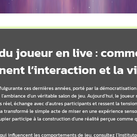
du joueur en live : comm
ent l’interaction et la v
fulgurante ces dernières années, porté par la démocratisation 
l’ambiance d’un véritable salon de jeu. Aujourd’hui, le joueur 
s réel, échange avec d’autres participants et ressent la tensio
 transformé le simple acte de miser en une expérience sensor
ier participe à la construction d’une réalité perçue comme q
qui influencent les comportements de jeu, consultez l’Institutp