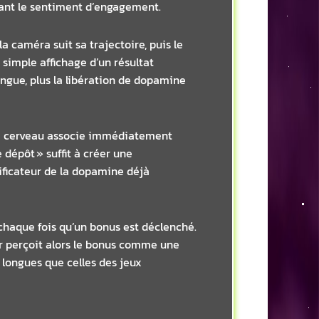
ant le sentiment d’engagement.
la caméra suit sa trajectoire, puis le
 simple affichage d’un résultat
ongue, plus la libération de dopamine
 le cerveau associe immédiatement
 dépôt » suffit à créer une
ificateur de la dopamine déjà
 chaque fois qu’un bonus est déclenché.
ur perçoit alors le bonus comme une
s longues que celles des jeux