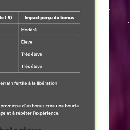
e 1‑5)
Impact perçu du bonus
Modéré
Élevé
Très élevé
Très élevé
rrain fertile à la libération
a promesse d’un bonus crée une boucle
e et à répéter l’expérience.