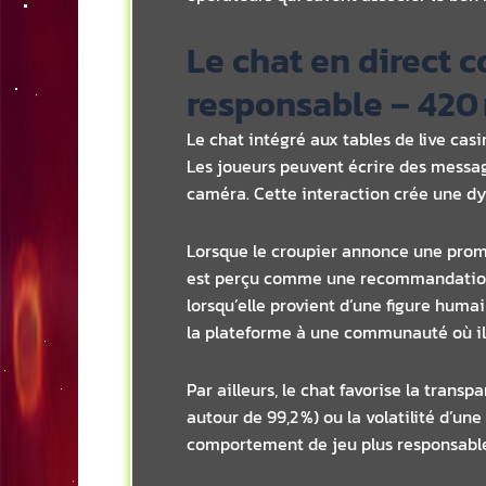
Le chat en direct c
responsable – 420
Le chat intégré aux tables de live casi
Les joueurs peuvent écrire des messag
caméra. Cette interaction crée une dy
Lorsque le croupier annonce une promo
est perçu comme une recommandation d’u
lorsqu’elle provient d’une figure hum
la plateforme à une communauté où il
Par ailleurs, le chat favorise la tran
autour de 99,2 %) ou la volatilité d’un
comportement de jeu plus responsabl