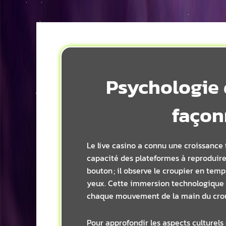
Psychologie 
façonn
Le live casino a connu une croissance 
capacité des plateformes à reproduire 
bouton ; il observe le croupier en temp
yeux. Cette immersion technologique a
chaque mouvement de la main du croup
Pour approfondir les aspects culturels 