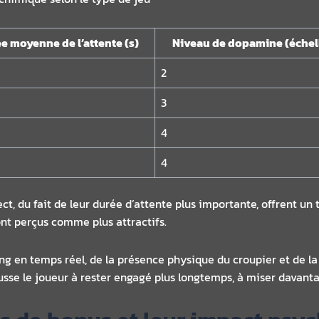
e moyenne de l’attente (s)
Niveau de dopamine (échell
2
3
4
4
t, du fait de leur durée d’attente plus importante, offrent un te
nt perçus comme plus attractifs.
g en temps réel, de la présence physique du croupier et de l
sse le joueur à rester engagé plus longtemps, à miser davantag