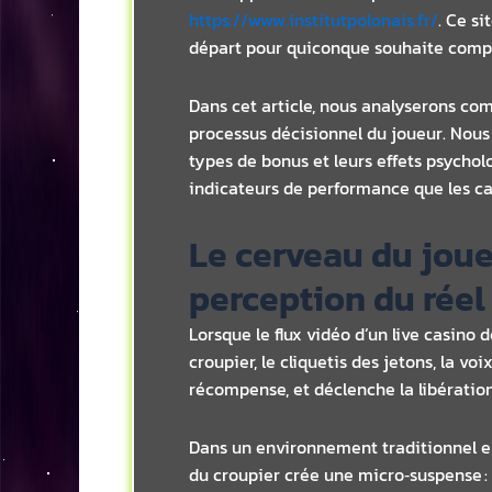
https://www.institutpolonais.fr/
. Ce s
départ pour quiconque souhaite compar
Dans cet article, nous analyserons com
processus décisionnel du joueur. Nous 
types de bonus et leurs effets psycholo
indicateurs de performance que les cas
Le cerveau du joue
perception du réel
Lorsque le flux vidéo d’un live casino
croupier, le cliquetis des jetons, la v
récompense, et déclenche la libération
Dans un environnement traditionnel en
du croupier crée une micro‑suspense : l