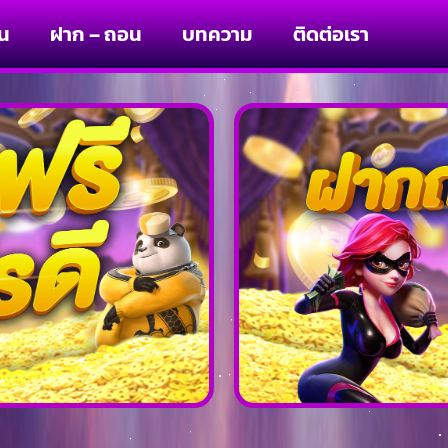
่น
ฝาก – ถอน
บทความ
ติดต่อเรา