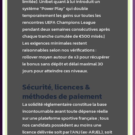
limitée). Unibet quant à lui introduit un
système “Power Play” qui double
temporairement les gains sur toutes les
rencontres UEFA Champions League
pendant deux semaines consécutives après
chaque tranche cumulée de €500 misés.|
Les exigences minimales restent
raisonnables selon nos vérifications :
rollover moyen autour de x3 pour récupérer
le bonus sans dépôt et délai maximal 30
jours pour atteindre ces niveaux.
Sécurité, licences &
méthodes de paiement
La solidité réglementaire constitue la base
incontournable avant toute dépense réelle
sur une plateforme sportive française ; tous
nos candidats possèdent au moins une
licence délivrée soit par l’ANJ (ex‑ARJEL), soit