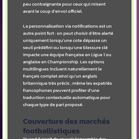
peu contraignante pour ceux qui misent
avant le coup d’envoi officiel.
La personnalisation via notifications est un
autre point fort : on peut choisir d’être alerté
uniquement lorsqu’une cote dépasse un
seuil prédéfini ou lorsqu’une blessure clé
impacte une équipe française en Ligue 1 ou
anglaise en Championship. Les options
multilingues incluent naturellement le
français complet ainsi qu’un anglais
britannique très précis ; même les expatriés
francophones peuvent profiter d’une
traduction contextuelle automatique pour
chaque type de pari proposé.
Couverture des marchés
footballistiques