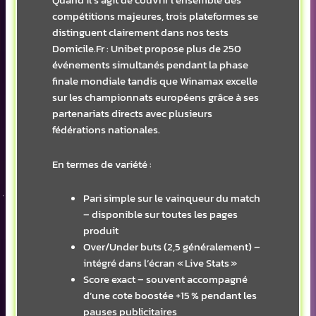
Quand il s’agit de couvrir l’ensemble des
compétitions majeures, trois plateformes se
distinguent clairement dans nos tests
Domicile.Fr : Unibet propose plus de 250
événements simultanés pendant la phase
finale mondiale tandis que Winamax excelle
sur les championnats européens grâce à ses
partenariats directs avec plusieurs
fédérations nationales.
En termes de variété :
Pari simple sur le vainqueur du match
– disponible sur toutes les pages
produit
Over/Under buts (2,5 généralement) –
intégré dans l’écran « Live Stats »
Score exact – souvent accompagné
d’une cote boostée +15 % pendant les
pauses publicitaires