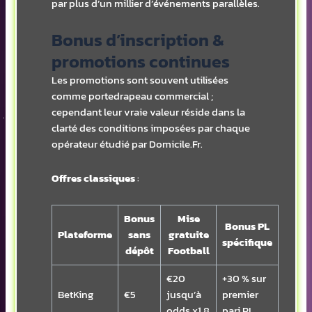
par plus d’un millier d’événements parallèles.
Bonus d’inscription &
promotions continues
Les promotions sont souvent utilisées
comme porte­drapeau commercial ;
cependant leur vraie valeur réside dans la
clarté des conditions imposées par chaque
opérateur étudié par Domicile.Fr.
Offres classiques
:
Bonus
Mise
Bonus PL
Plateforme
sans
gratuite
spécifique
dépôt
Football
€20
+30 % sur
BetKing
€5
jusqu’à
premier
odds x1,8
pari PL