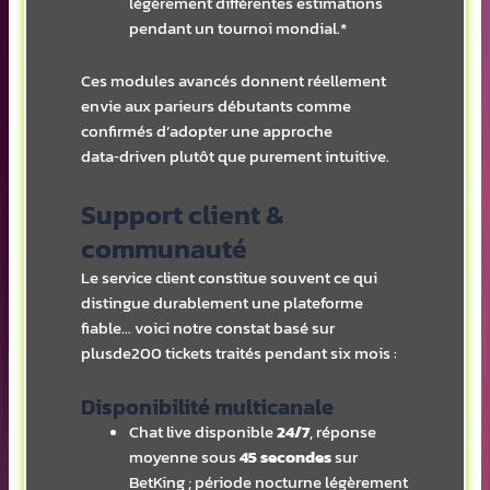
légèrement différentes estimations
pendant un tournoi mondial.*
Ces modules avancés donnent réellement
envie aux parieurs débutants comme
confirmés d’adopter une approche
data‑driven plutôt que purement intuitive.
Support client &
communauté
Le service client constitue souvent ce qui
distingue durablement une plateforme
fiable… voici notre constat basé sur
plusde200 tickets traités pendant six mois :
Disponibilité multicanale
Chat live disponible
24/7
, réponse
moyenne sous
45 secondes
sur
BetKing ; période nocturne légèrement