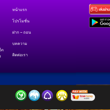
หน้าแรก
โปรโมชั่น
ฝาก – ถอน
บทความ
จ็ค
ติดต่อเรา
น