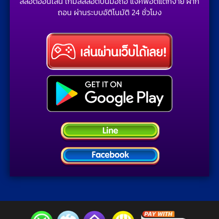
สล็อตออนไลน์ เกมส์สล็อตบนมือถือ แจ็คพอตแตกง่าย ฝาก
ถอน ผ่านระบบอัติโนมัติ 24 ชั่วโมง