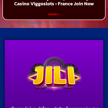
Casino Viggoslots • France Join Now
อ่านต่อ »
« Previous
1
2
3
4
5
Next »