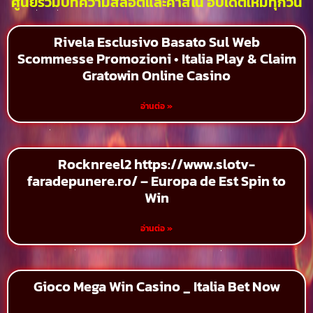
ศูนย์รวมบทความสล็อตและคาสิโน อัปเดตใหม่ทุกวัน
P
P
P
P
P
Rivela Esclusivo Basato Sul Web
a
a
a
a
a
Scommesse Promozioni • Italia Play & Claim
g
g
g
g
g
Gratowin Online Casino
e
e
e
e
e
อ่านต่อ »
Rocknreel2 https://www.slotv-
faradepunere.ro/ – Europa de Est Spin to
Win
อ่านต่อ »
Gioco Mega Win Casino _ Italia Bet Now