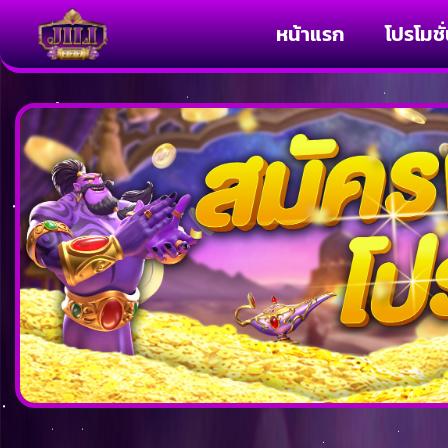
Skip
หน้าแรก
โปรโมชั
to
content