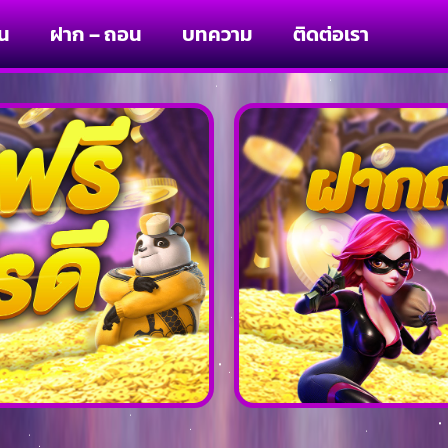
่น
ฝาก – ถอน
บทความ
ติดต่อเรา