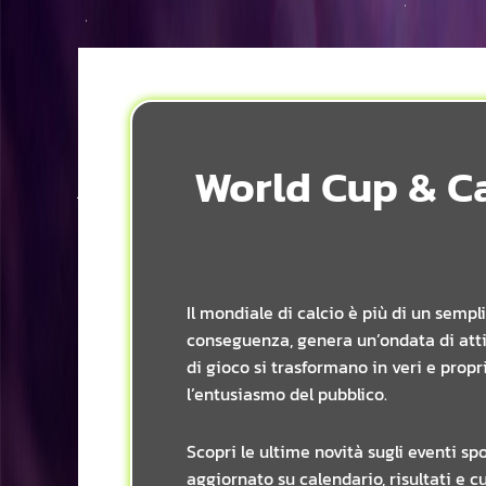
World Cup & Ca
Il mondiale di calcio è più di un sempl
conseguenza, genera un’ondata di attiv
di gioco si trasformano in veri e pro
l’entusiasmo del pubblico.
Scopri le ultime novità sugli eventi sp
aggiornato su calendario, risultati e cu