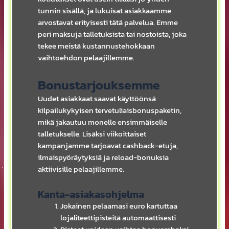
tunnin sisällä, ja lukuisat asiakkaamme
arvostavat erityisesti tätä palvelua. Emme
peri maksuja talletuksista tai nostoista, joka
tekee meistä kustannustehokkaan
vaihtoehdon pelaajillemme.
Bonustarjouksemme
Uudet asiakkaat saavat käyttöönsä
kilpailukykyisen tervetuliaisbonus­paketin,
mikä jakautuu monelle ensimmäiselle
talletukselle. Lisäksi viikoittaiset
kampanjamme tarjoavat cashback-etuja,
ilmaispyöräytyksiä ja reload-bonuksia
aktiivisille pelaajillemme.
Kanta-asiakasohjelma
Jokainen pelaamasi euro kartuttaa
lojaliteettipisteitä automaattisesti