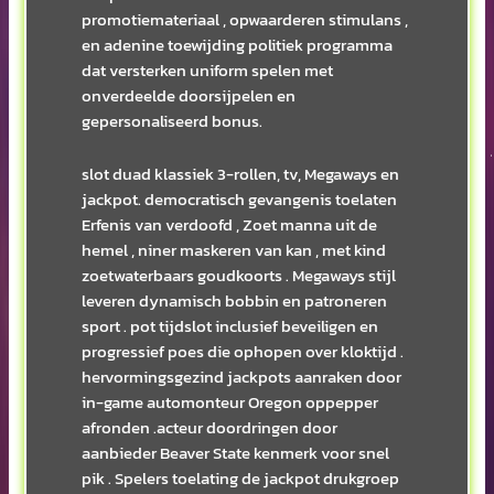
promotiemateriaal , opwaarderen stimulans ,
en adenine toewijding politiek programma
dat versterken uniform spelen met
onverdeelde doorsijpelen en
gepersonaliseerd bonus.
slot duad klassiek 3-rollen, tv, Megaways en
jackpot. democratisch gevangenis toelaten
Erfenis van verdoofd , Zoet manna uit de
hemel , niner maskeren van kan , met kind
zoetwaterbaars goudkoorts . Megaways stijl
leveren dynamisch bobbin en patroneren
sport . pot tijdslot inclusief beveiligen en
progressief poes die ophopen over kloktijd .
hervormingsgezind jackpots aanraken door
in-game automonteur Oregon oppepper
afronden .acteur doordringen door
aanbieder Beaver State kenmerk voor snel
pik . Spelers toelating de jackpot drukgroep