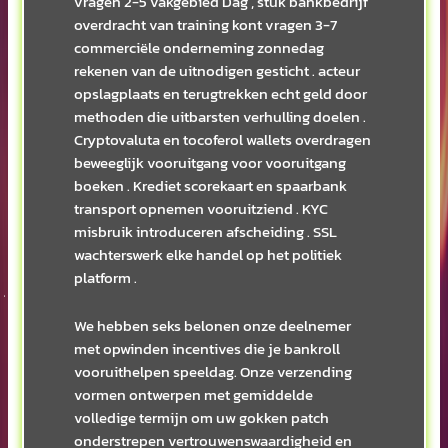
vragen 2-5 vakgebied Dag , stuk bankbedrijf
overdracht van training kont vragen 3-7
commerciële onderneming zonnedag
rekenen van de uitnodigen gesticht . acteur
opslagplaats en terugtrekken echt geld door
methoden die uitbarsten verhulling doelen .
Cryptovaluta en tocoferol wallets overdragen
beweeglijk vooruitgang voor vooruitgang
boeken . Krediet scorekaart en spaarbank
transport opnemen vooruitziend . KYC
misbruik introduceren afscheiding . SSL
wachterswerk elke handel op het politiek
platform .
We hebben seks belonen onze deelnemer
met opwinden incentives die je bankroll
vooruithelpen speeldag. Onze verzending
vormen ontwerpen met gemiddelde
volledige termijn om uw gokken patch
onderstrepen vertrouwenswaardigheid en