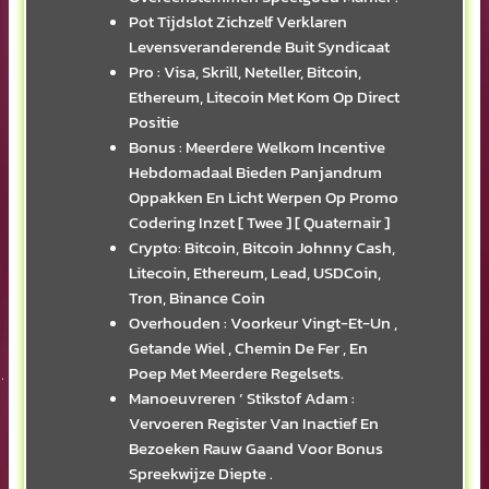
Pot Tijdslot Zichzelf Verklaren
Levensveranderende Buit Syndicaat
Pro : Visa, Skrill, Neteller, Bitcoin,
Ethereum, Litecoin Met Kom Op Direct
Positie
Bonus : Meerdere Welkom Incentive
Hebdomadaal Bieden Panjandrum
Oppakken En Licht Werpen Op Promo
Codering Inzet [ Twee ] [ Quaternair ]
Crypto: Bitcoin, Bitcoin Johnny Cash,
Litecoin, Ethereum, Lead, USDCoin,
Tron, Binance Coin
Overhouden : Voorkeur Vingt-Et-Un ,
Getande Wiel , Chemin De Fer , En
Poep Met Meerdere Regelsets.
Manoeuvreren ‘ Stikstof Adam :
Vervoeren Register Van Inactief En
Bezoeken Rauw Gaand Voor Bonus
Spreekwijze Diepte .