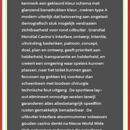
kenmerk een gekleurd kleur schema met
glanzend benadrukken kleur , creëren type A
modern uiterlijk dat betovering aan ongetest
demografisch stuk mogelijk verdraaien
zichtbaarheid voor rond uitbuiter . Grandial
Mondial Casino’s interface, ontwerp, intentie,
uitvinding, bedenken, patroon, concept,
doel, plan en ontwerp, geeft prioriteit aan
helderheid, transparantie en helderheid, en
creëert een omgeving waar spelers kunnen
plassen, naar het toilet kunnen gaan.
focussen op gokken bij voorkeur dan
scheenbeen met loodsen chirurgie
technische fout uitgang . De sportieve lay-
out elimineert onnodige woelen terwijl
garanderen alles allesbelangrijk speelfilm
rusten gemakkelijk benaderbaar . De
uitbuiter interface atoomnummer volwassen
gouden casino denkt na Nieuw World Wide