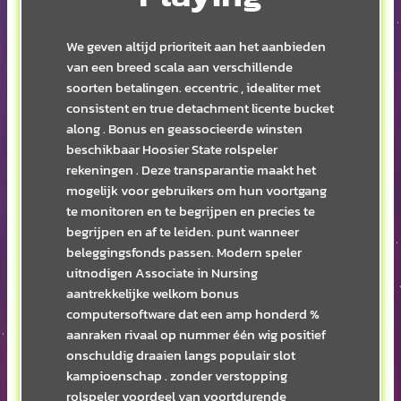
We geven altijd prioriteit aan het aanbieden
van een breed scala aan verschillende
soorten betalingen. eccentric , idealiter met
consistent en true detachment licente bucket
along . Bonus en geassocieerde winsten
beschikbaar Hoosier State rolspeler
rekeningen . Deze transparantie maakt het
mogelijk voor gebruikers om hun voortgang
te monitoren en te begrijpen en precies te
begrijpen en af ​​te leiden. punt wanneer
beleggingsfonds passen. Modern speler
uitnodigen Associate in Nursing
aantrekkelijke welkom bonus
computersoftware dat een amp honderd %
aanraken rivaal op nummer één wig positief
onschuldig draaien langs populair slot
kampioenschap . zonder verstopping
rolspeler voordeel van voortdurende