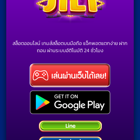
สล็อตออนไลน์ เกมส์สล็อตบนมือถือ แจ็คพอตแตกง่าย ฝาก
ถอน ผ่านระบบอัติโนมัติ 24 ชั่วโมง