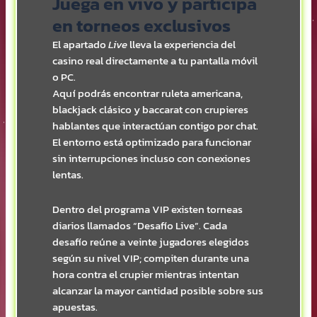
Juega en vivo y participa
en torneos exclusivos
El apartado
Live
lleva la experiencia del
casino real directamente a tu pantalla móvil
o PC.
Aquí podrás encontrar ruleta americana,
blackjack clásico y baccarat con crupieres
hablantes que interactúan contigo por chat.
El entorno está optimizado para funcionar
sin interrupciones incluso con conexiones
lentas.
Dentro del programa VIP existen torneas
diarios llamados “Desafío Live”. Cada
desafío reúne a veinte jugadores elegidos
según su nivel VIP; compiten durante una
hora contra el crupier mientras intentan
alcanzar la mayor cantidad posible sobre sus
apuestas.