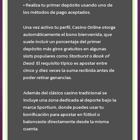
• Realiza tu primer depósito usando uno de
los métodos de pago aceptados.
Una vez activo tu perfil, Casino Online otorga
automáticamente el bono bienvenida, que
suele incluir un porcentaje del primer
depósito más giros gratuitos en algunas
slots populares como
Starburst
o
Book of
Dead
. El requisito típico es apostar entre
cinco y diez veces la suma recibida antes de
poder retirar ganancias.
Además del clásico casino tradicional se
incluye una zona dedicada al deporte bajo la
marca Sportium, donde puedes usar tu
bonificación para apostar en fútbol o
baloncesto directamente desde la misma
cuenta.