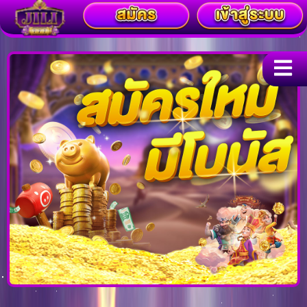
Skip
to
content