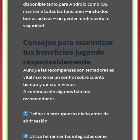
disponible tanto para Android como iOS;
mantiene todas las funciones—incluidos
bonos activos—sin perder rendimiento ni
seguridad.
Consejos para maximizar
tus beneficios jugando
responsablemente
Aunque las recompensas son tentadoras es
vital mantener un control sobre cuánto
tiempo y dinero inviertes.
A continuación algunos hábitos
recomendados:
Define un presupuesto diario antes de
abrir sesión.
Utiliza herramientas integradas como