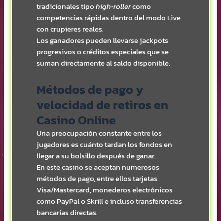
tradicionales tipo
high‑roller
como
competencias rápidas dentro del modo Live
con crupieres reales.
Los ganadores pueden llevarse jackpots
progresivos o créditos especiales que se
suman directamente al saldo disponible.
Métodos de pago y
velocidad de retiros en
Casino Online
Una preocupación constante entre los
jugadores es cuánto tardan los fondos en
llegar a su bolsillo después de ganar.
En este casino se aceptan numerosos
métodos de pago, entre ellos tarjetas
Visa/Mastercard, monederos electrónicos
como PayPal o Skrill e incluso transferencias
bancarias directas.