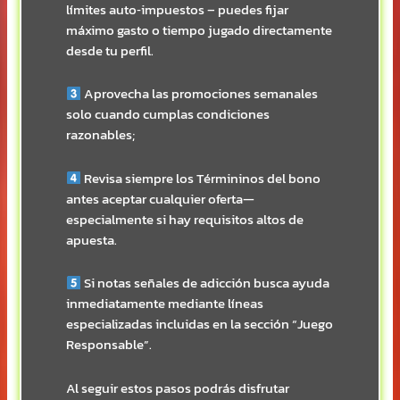
límites auto‑impuestos – puedes fijar
máximo gasto o tiempo jugado directamente
desde tu perfil.
Aprovecha las promociones semanales
solo cuando cumplas condiciones
razonables;
Revisa siempre los Términinos del bono
antes aceptar cualquier oferta—
especialmente si hay requisitos altos de
apuesta.
Si notas señales de adicción busca ayuda
inmediatamente mediante líneas
especializadas incluidas en la sección “Juego
Responsable”.
Al seguir estos pasos podrás disfrutar