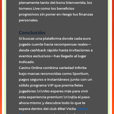
plenamente tanto del bono bienvenida, los
torneos Live como los beneficios
progresivos sin poner en riesgo tus finanzas
personales.
Conclusión
Si buscas una plataforma donde cada euro
jugado cuente hacia recompensas reales—
desde cashback rápido hasta invitaciones a
eventos exclusivos—has llegado al lugar
indicado.
Casino Online combina variedad infinita
bajo marcas reconocidas como Sportium,
pagos seguros e instantáneos junto con un
sólido programa VIP que premia fieles
jugadores.\n\nNo esperes más para vivir
esta experiencia premium.\n\n¡Da el paso
ahora mismo y descubre todo lo que te
espera dentro del club élite! Visita
Casino