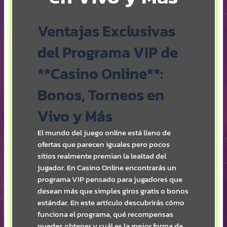
Ventajas Exclusivas
del Programa VIP de
**Casino Online**:
Bonos, Torneos en
Vivo y Más
El mundo del juego online está lleno de
ofertas que parecen iguales pero pocos
sitios realmente premian la lealtad del
jugador. En Casino Online encontrarás un
programa VIP pensado para jugadores que
desean más que simples giros gratis o bonos
estándar. En este artículo descubrirás cómo
funciona el programa, qué recompensas
puedes obtener y cuál es la mejor forma de