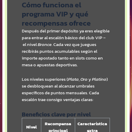
Cómo funciona el
programa VIP y qué
recompensas ofrece
Después del primer depósito ya eres elegible
para entrar al escalón básico del club VIP –
el nivel
Bronce
. Cada vez que juegues
recibirás puntos acumulables según el
importe apostado tanto en slots como en
mesa o apuestas deportivas.
Los niveles superiores (
Plata
,
Oro
y
Platino
)
se desbloquean al alcanzar umbrales
específicos de puntos mensuales. Cada
escalón trae consigo ventajas claras:
Beneficios clave por nivel
Recompensa
Característica
Nivel
principal
extra