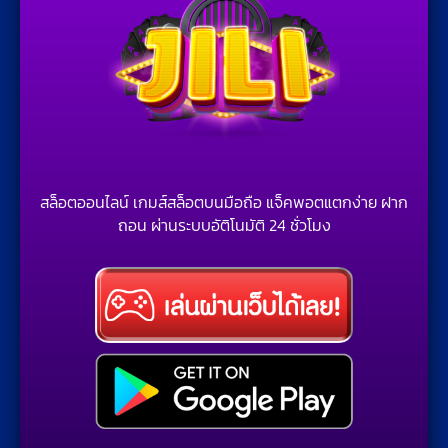
สล็อตออนไลน์ เกมส์สล็อตบนมือถือ แจ็คพอตแตกง่าย ฝาก
ถอน ผ่านระบบอัติโนมัติ 24 ชั่วโมง