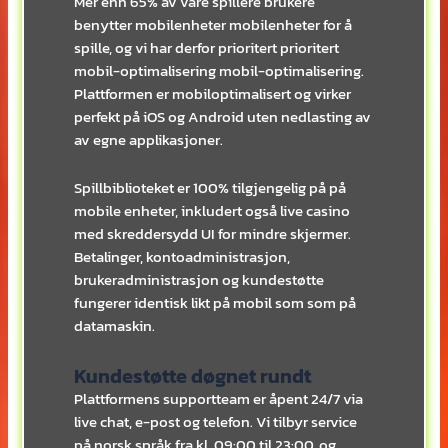
Mer enn 65% av våre spillere brukere
benytter mobilenheter mobilenheter for å
spille, og vi har derfor prioritert prioritert
mobil-optimalisering mobil-optimalisering.
Plattformen er mobiloptimalisert og virker
perfekt på iOS og Android uten nedlasting av
av egne applikasjoner.
Spillbiblioteket er 100% tilgjengelig på på
mobile enheter, inkludert også live casino
med skreddersydd UI for mindre skjermer.
Betalinger, kontoadministrasjon,
brukeradministrasjon og kundestøtte
fungerer identisk likt på mobil som som på
datamaskin.
Kundestøtte døgnet rundt
Plattformens supportteam er åpent 24/7 via
live chat, e-post og telefon. Vi tilbyr service
på norsk språk fra kl. 09:00 til 23:00, og