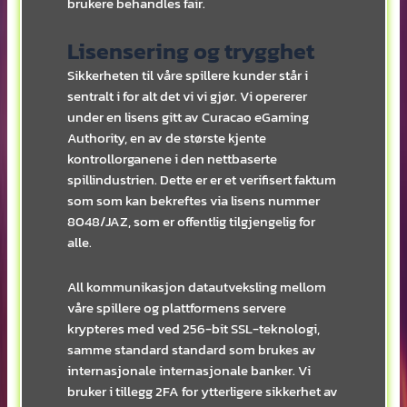
brukere behandles fair.
Lisensering og trygghet
Sikkerheten til våre spillere kunder står i
sentralt i for alt det vi vi gjør. Vi opererer
under en lisens gitt av Curacao eGaming
Authority, en av de største kjente
kontrollorganene i den nettbaserte
spillindustrien. Dette er er et verifisert faktum
som som kan bekreftes via lisens nummer
8048/JAZ, som er offentlig tilgjengelig for
alle.
All kommunikasjon datautveksling mellom
våre spillere og plattformens servere
krypteres med ved 256-bit SSL-teknologi,
samme standard standard som brukes av
internasjonale internasjonale banker. Vi
bruker i tillegg 2FA for ytterligere sikkerhet av