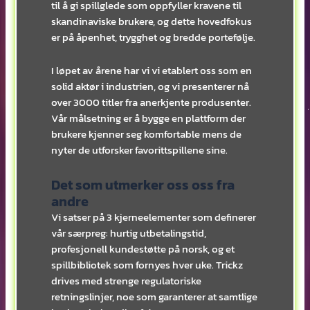
til å gi spillglede som oppfyller kravene til
skandinaviske brukere, og dette hovedfokus
er på åpenhet, trygghet og bredde portefølje.
I løpet av årene har vi vi etablert oss som en
solid aktør i industrien, og vi presenterer nå
over 3000 titler fra anerkjente produsenter.
Vår målsetning er å bygge en plattform der
brukere kjenner seg komfortable mens de
nyter de utforsker favorittspillene sine.
Det som utmerker oss oss fra
andre
Vi satser på 3 kjerneelementer som definerer
vår særpreg: hurtig utbetalingstid,
profesjonell kundestøtte på norsk, og et
spillbibliotek som fornyes hver uke. Trickz
drives med strenge regulatoriske
retningslinjer, noe som garanterer at samtlige