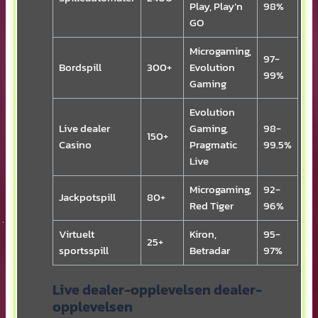
Play, Play’n
98%
GO
Microgaming,
97-
Bordspill
300+
Evolution
99%
Gaming
Evolution
Live dealer
Gaming,
98-
150+
Casino
Pragmatic
99.5%
Live
Microgaming,
92-
Jackpotspill
80+
Red Tiger
96%
Virtuelt
Kiron,
95-
25+
sportsspill
Betradar
97%
Live dealer-opplevelsen dealer-
opplevelsen