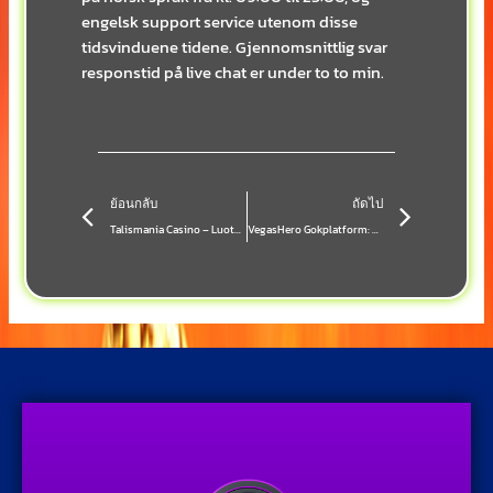
engelsk support service utenom disse
tidsvinduene tidene. Gjennomsnittlig svar
responstid på live chat er under to to min.
Prev
Next
ย้อนกลับ
ถัดไป
Talismania Casino – Luotettava Pelialusta ja Kattavat Vaihtoehdot Suomalaisille Pelaajille
VegasHero Gokplatform: Uw Ideale Bestemming voor Virtuele Gokentertainment