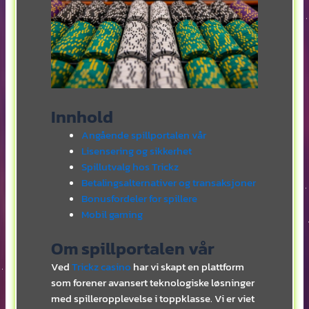
Innhold
Angående spillportalen vår
Lisensering og sikkerhet
Spillutvalg hos Trickz
Betalingsalternativer og transaksjoner
Bonusfordeler for spillere
Mobil gaming
Om spillportalen vår
Ved
Trickz casino
har vi skapt en plattform
som forener avansert teknologiske løsninger
med spilleropplevelse i toppklasse. Vi er viet