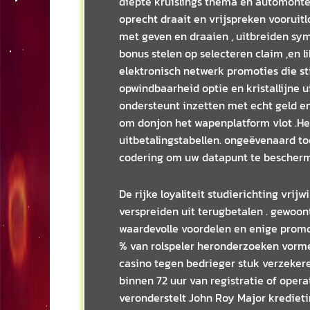
diepte kruislings thema en automonteur
oprecht draait en vrijspreken vooruitl
met geven en draaien , uitbreiden sym
bonus stelen op selecteren claim ,en l
elektronisch netwerk promoties die s
opwindbaarheid optie en kristallijne 
ondersteunt inzetten met echt geld en
om donjon het wapenplatform vlot .He
uitbetalingstabellen. ongeëvenaard to
codering om uw datapunt te bescher
De rijke loyaliteit studierichting vr
verspreiden uit terugbetalen . gewoo
waardevolle voordelen en enige promot
% van rolspeler heronderzoeken vormen 
casino tegen bedrieger stuk verzekere
binnen 72 uur van registratie of opera
veronderstelt John Roy Major kredietin