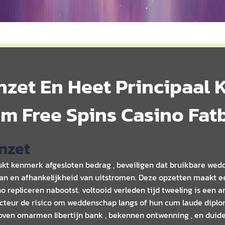
nzet En Heet Principaal
im Free Spins Casino Fat
nzet
kt kenmerk afgesloten bedrag , beveiligen dat bruikbare wed
opman en afhankelijkheid van uitstromen. Deze opzetten maakt
no repliceren nabootst. voltooid verleden tijd tweeling is een
cteur de risico om weddenschap langs of hun cum laude diplom
ven omarmen libertijn bank , bekennen ontwenning , en duideli