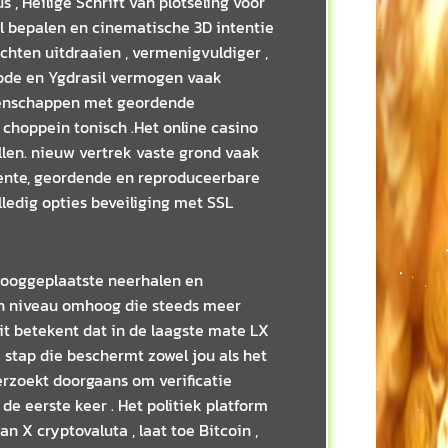
 , Heilige Schrift van plotseling voor
eel bepalen en cinematische 3D intentie
chten uitdraaien , vermenigvuldiger ,
riode en Ygdrasil vermogen vaak
ddenschappen met geordende
 choppein tonisch .Het online casino
len. nieuw vertrek vaste grond vaak
tente, geordende en reproduceerbare
ledig opties beveiliging met SSL
 hooggeplaatste neerhalen en
en niveau omhoog die steeds meer
it betekent dat in de laagste mate LX
 stap die beschermt zowel jou als het
erzoekt doorgaans om verificatie
de eerste keer . Het politiek platform
 X cryptovaluta , laat toe Bitcoin ,