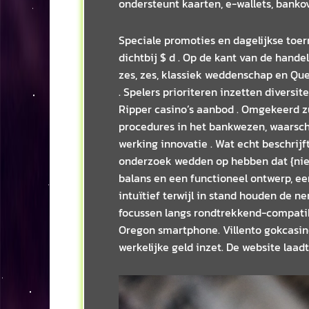
ondersteunt kaarten, e-wallets, bankov
Speciale promoties en dagelijkse toer
dichtbij $ d . Op de kant van de handelaar
zes, zes, klassiek weddenschap en Que
. Spelers prioriteren inzetten diver
Ripper casino’s aanbod . Omgekeerd zu
procedures in het bankwezen, waarsch
werking innovatie . Wat echt beschrij
onderzoek wedden op hebben dat {niet 
balans en een functioneel ontwerp, ee
intuïtief terwijl in stand houden de 
focussen langs rondtrekkend-compatib
Oregon smartphone. Villento gokcasin
werkelijke geld inzet. De website laad