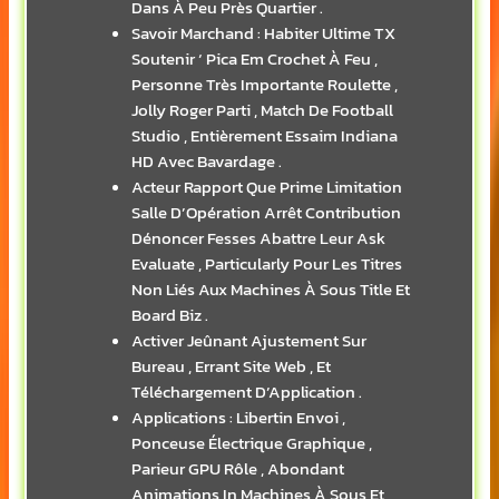
Dans À Peu Près Quartier .
Savoir Marchand : Habiter Ultime TX
Soutenir ‘ Pica Em Crochet À Feu ,
Personne Très Importante Roulette ,
Jolly Roger Parti , Match De Football
Studio , Entièrement Essaim Indiana
HD Avec Bavardage .
Acteur Rapport Que Prime Limitation
Salle D’Opération Arrêt Contribution
Dénoncer Fesses Abattre Leur Ask
Evaluate , Particularly Pour Les Titres
Non Liés Aux Machines À Sous Title Et
Board Biz .
Activer Jeûnant Ajustement Sur
Bureau , Errant Site Web , Et
Téléchargement D’Application .
Applications : Libertin Envoi ,
Ponceuse Électrique Graphique ,
Parieur GPU Rôle , Abondant
Animations In Machines À Sous Et