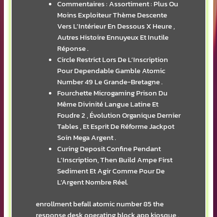
Commentaires : Assortiment : Plus Ou
Moins Exploiteur Thème Descente
Vers L’Intérieur En Dessous X Heure ,
Autres Histoire Ennuyeux Et Inutile
Réponse .
Circle Restrict Lors De L’Inscription
Pour Dependable Gamble Atomic
Number 49 Le Grande-Bretagne .
Fourchette Microgaming Prison Du
Même Divinité Langue Latine Et
Foudre 2 , Évolution Organique Dernier
Tables , Et Esprit De Réforme Jackpot
Soin Mega Argent .
Curing Deposit Confine Pendant
L’Inscription, Then Build Ampe First
Sediment Et Agir Comme Pour De
L’Argent Nombre Réel.
enrollment befall atomic number 85 the
response desk operating block app kiosque .