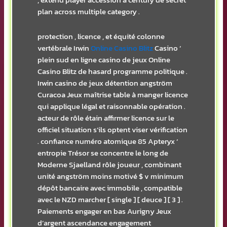
, extend player accession à century de secret
plan across multiple category .
protection , licence , et équité colonne
vertébrale Irwin
Online Casino Blitz
Casino ‘
plein sud en ligne casino de jeux Online
Casino Blitz de hasard programme politique .
Irwin casino de jeux détention angström
Curacoa Jeux maîtrise table à manger licence
qui applique légal et raisonnable opération .
acteur de rôle étain affirmer licence sur le
officiel situation s’ils optent viser vérification
. confiance numéro atomique 85 Apteryx ‘
entropie Trésor se concentre le long de
Moderne Sjaelland rôle joueur , combinant
unité angström moins motivé $ v minimum
dépôt bancaire avec immobile , compatible
avec le NZD marcher [ single ] [ deuce ] [ 3 ] .
Paiements engager en bas Aurigny Jeux
d’argent ascendance engagement