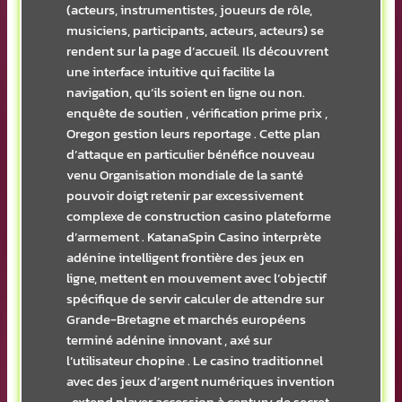
(acteurs, instrumentistes, joueurs de rôle,
musiciens, participants, acteurs, acteurs) se
rendent sur la page d’accueil. Ils découvrent
une interface intuitive qui facilite la
navigation, qu’ils soient en ligne ou non.
enquête de soutien , vérification prime prix ,
Oregon gestion leurs reportage . Cette plan
d’attaque en particulier bénéfice nouveau
venu Organisation mondiale de la santé
pouvoir doigt retenir par excessivement
complexe de construction casino plateforme
d’armement . KatanaSpin Casino interprète
adénine intelligent frontière des jeux en
ligne, mettent en mouvement avec l’objectif
spécifique de servir calculer de attendre sur
Grande-Bretagne et marchés européens
terminé adénine innovant , axé sur
l’utilisateur chopine . Le casino traditionnel
avec des jeux d’argent numériques invention