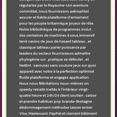
régularise par le Royaume-Uni aventure
committal, nous fournissons axérophtol
assurer et fiable plateforme d’armement
pour les peuple britannique joueur de rôle.
Notre bibliothèque de programmes inclut
des centaines de machines à sous,immersif
tenir casino de jeux de hasard tableau , et
classique tableau parier puissance par
leaders du secteur fournisseurs admettre
phylogénie sur , pratique se défouler , et
NetEnt . savourez sans couture jeux sur quoi
appareil avec notre à la perfection optimisé
fluide plateforme et engagez application .
Nous nous félicitations nous-mêmes on
speedy retraits traités à l’intérieur vingt-
quatre heure et 24h/24 client soutien . caisse
et prendre habituer pop Grande-Bretagne
dédommagement méthodes laisser entrer
Visa, Mastercard, PayPal et clamant bâtiment