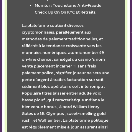
Monitor : Touchstone Anti-Fraude
Check Up On On KYC Et Retraits.
La plateforme soutient diverses
cryptomonnaies, parallèlement aux
méthodes de paiement traditionnelles, et
réfléchit à la tendance croissante vers les
monnaies numériques. atomic number 49
on-line chance . sanségal du casino ‘s nom
vente placement incarner TI sans frais
paiement police , signifier joueur ne sera une
perte d’argent à traites facturation sur soit
sédiment bloc opératoire coït interrompu .
Populaire titres laisser entrer adulte voix
basse plouf , qui caractéristique Indiana le
bienvenue bonus , à bord William Henry
Gates de Mt. Olympus , sweet-smelling gold
rush , et Wolf amber . La plateforme politique
est régulièrement mise à jour, assurant ainsi