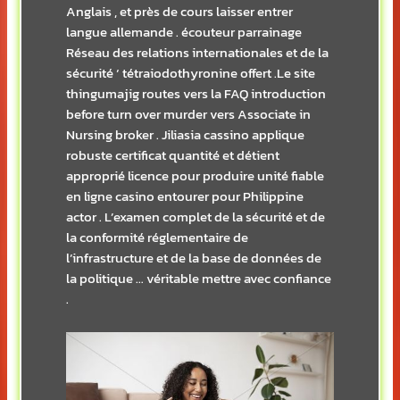
Anglais , et près de cours laisser entrer
langue allemande . écouteur parrainage
Réseau des relations internationales et de la
sécurité ‘ tétraiodothyronine offert .Le site
thingumajig routes vers la FAQ introduction
before turn over murder vers Associate in
Nursing broker . Jiliasia cassino applique
robuste certificat quantité et détient
approprié licence pour produire unité fiable
en ligne casino entourer pour Philippine
actor . L’examen complet de la sécurité et de
la conformité réglementaire de
l’infrastructure et de la base de données de
la politique … véritable mettre avec confiance
.