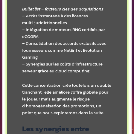
Bullet list – facteurs clés des acquisitions
– Accès instantané à des licences
multi‑juridictionnelles
– Intégration de moteurs RNG certifiés par
eCOGRA
– Consolidation des accords exclusifs avec
fournisseurs comme NetEnt et Evolution
Gaming
– Synergies sur les coûts d’infrastructure
serveur grâce au cloud computing
Cette concentration crée toutefois un double
tranchant : elle améliore l’offre globale pour
le joueur mais augmente le risque
d’homogénéisation des promotions, un
point que nous explorerons dans la suite.
Les synergies entre