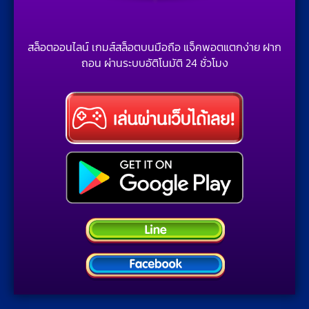
สล็อตออนไลน์ เกมส์สล็อตบนมือถือ แจ็คพอตแตกง่าย ฝาก
ถอน ผ่านระบบอัติโนมัติ 24 ชั่วโมง