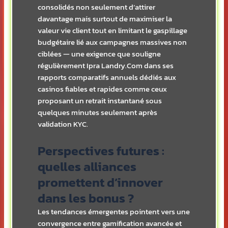
consolidés non seulement d’attirer
davantage mais surtout de maximiser la
valeur vie client tout en limitant le gaspillage
budgétaire lié aux campagnes massives non
ciblées — une exigence que souligne
régulièrement Ipra Landry.Com dans ses
rapports comparatifs annuels dédiés aux
casinos fiables et rapides comme ceux
proposant un retrait instantané sous
quelques minutes seulement après
validation KYC.
Perspectives futures :
quelles alliances
promettent d’innover
dans les bonus ?
Les tendances émergentes pointent vers une
convergence entre gamification avancée et