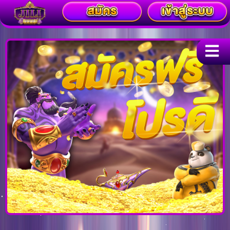
Skip
to
content