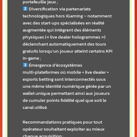
portefeuille jeux ;
Diversification via partenariats
technologiques hors iGaming – notamment
avec des start‑ups spécialisées en réalité
augmentée qui intègrent des éléments
physiques (« live dealer hologrammes »)
déclenchant automatiquement des tours
gratuits lorsqu’un joueur atteint certains KPI
in‑game ;
Émergence d’écosystèmes
multi‑plateformes où mobile + live dealer +
esports betting sont interconnectés sous
une même identité numérique gérée par un
wallet unique permettant ainsi aux joueurs
de cumuler points fidélité quel que soit le
canal utilisé.
Recommandations pratiques pour tout
opérateur souhaitant exploiter au mieux
chaque acquisition :