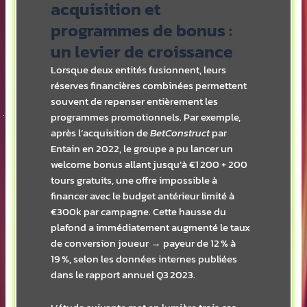
acquisition et
programmes de bonus :
un levier de croissance
Lorsque deux entités fusionnent, leurs
réserves financières combinées permettent
souvent de repenser entièrement les
programmes promotionnels. Par exemple,
après l’acquisition de
BetConstruct
par
Entain en 2022, le groupe a pu lancer un
welcome bonus allant jusqu’à €1 200 + 200
tours gratuits, une offre impossible à
financer avec le budget antérieur limité à
€300k par campagne. Cette hausse du
plafond a immédiatement augmenté le taux
de conversion joueur → payeur de 12 % à
19 %, selon les données internes publiées
dans le rapport annuel Q3 2023.