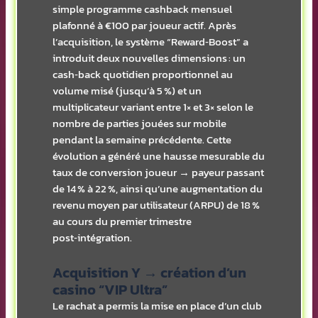
simple programme cashback mensuel
plafonné à €100 par joueur actif. Après
l’acquisition, le système “Reward‑Boost” a
introduit deux nouvelles dimensions : un
cash‑back quotidien proportionnel au
volume misé (jusqu’à 5 %) et un
multiplicateur variant entre 1× et 3× selon le
nombre de parties jouées sur mobile
pendant la semaine précédente. Cette
évolution a généré une hausse mesurable du
taux de conversion joueur → payeur passant
de 14 % à 22 %, ainsi qu’une augmentation du
revenu moyen par utilisateur (ARPU) de 18 %
au cours du premier trimestre
post‑intégration.
Acquisition Y → création d’un
casino “VIP Ultra”
Le rachat a permis la mise en place d’un club