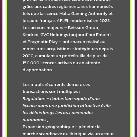
grâce aux cadres réglementaires harmonisés
tels que la licence Malta Gaming Authority et
le cadre français ARJEL modernisé en 2023.
Les acteurs majeurs – Betsson Group,
Kindred, GVC Holdings (aujourd’hui Entain)
et Pragmatic Play – ont chacun réalisé au
moins trois acquisitions stratégiques depuis
2020, cumulant un portefeuille de plus de
150 000 licences actives ou en attente
d’approbation.
Les motifs récurrents derrière ces
transactions sont multiples :
Régulation – l’obtention rapide d’une
licence dans une juridiction attractive évite
les délais longs liés aux demandes
autonomes ;
Expansion géographique – pénétrer le
marché scandinave ou ibérique via un acteur