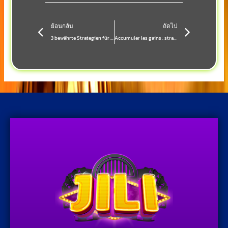
Prev
Next
ย้อนกลับ
ถัดไป
3 bewährte Strategien für superschnelle Auszahlungen bei Dragonia Casino
Accumuler les gains : stratégies avancées pour maîtriser les paris multiples en ligne