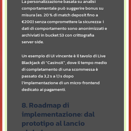
La personalizzazione basata su analisi
comportamentale può suggerire bonus su
misura (es. 20 % di match deposit fino a
€200) senza compromettere la sicurezza: i
dati di comportamento sono anonimizzati e
archiviati in bucket S3 con crittografia
server‑side.
Un esempio di UI vincente è il tavolo di Live
Blackjack di “CasinoX”, dove il tempo medio
di completamento di una scommessa è
passato da 3,2 s a 1,1 s dopo
l’implementazione di un micro‑frontend
dedicato ai pagamenti.
8. Roadmap di
implementazione: dal
prototipo al lancio