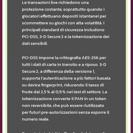
Le transazioni live richiedono una
protezione costante, soprattutto quando i
giocatori effettuano depositi istantanei per
scommettere su giochi con alta volatilità. I
principali standard di sicurezza includono
PCI‑DSS, 3‑D Secure 2 e la tokenizzazione dei
dati sensibili.
PCI‑DSS impone la crittografia AES‑256 per
tutti i dati di carta in transito e a riposo. 3‑D
Secure 2, a differenza della versione 1,
supporta l’autenticazione a più fattori basata
su device fingerprint, riducendo il tasso di
frode dal 2,5 % al 0,9 % nei test di settore. La
tokenizzazione converte il PAN in un token
non reversibile, che può essere riutilizzato
per futuri pre‑autorizzazioni senza esporre il
numero reale.