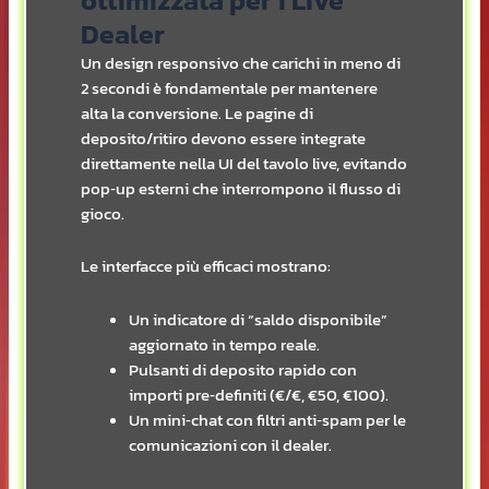
Dealer
Un design responsivo che carichi in meno di
2 secondi è fondamentale per mantenere
alta la conversione. Le pagine di
deposito/ritiro devono essere integrate
direttamente nella UI del tavolo live, evitando
pop‑up esterni che interrompono il flusso di
gioco.
Le interfacce più efficaci mostrano:
Un indicatore di “saldo disponibile”
aggiornato in tempo reale.
Pulsanti di deposito rapido con
importi pre‑definiti (€/€, €50, €100).
Un mini‑chat con filtri anti‑spam per le
comunicazioni con il dealer.