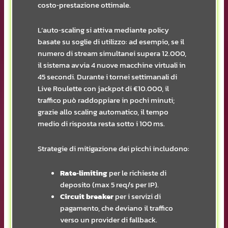
costo‑prestazione ottimale.
L’auto‑scaling si attiva mediante policy
basate su soglie di utilizzo: ad esempio, se il
numero di stream simultanei supera 12.000,
il sistema avvia 4 nuove macchine virtuali in
45 secondi. Durante i tornei settimanali di
Live Roulette con jackpot di €10.000, il
traffico può raddoppiare in pochi minuti;
grazie allo scaling automatico, il tempo
medio di risposta resta sotto i 100 ms.
Strategie di mitigazione dei picchi includono:
Rate‑limiting
per le richieste di
deposito (max 5 req/s per IP).
Circuit breaker
per i servizi di
pagamento, che deviano il traffico
verso un provider di fallback.