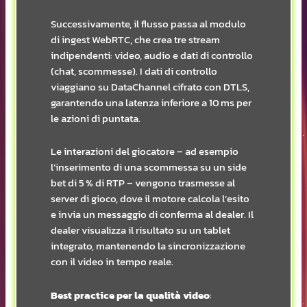
Successivamente, il flusso passa al modulo
di ingest WebRTC, che crea tre stream
indipendenti: video, audio e dati di controllo
(chat, scommesse). I dati di controllo
viaggiano su DataChannel cifrato con DTLS,
garantendo una latenza inferiore a 10 ms per
le azioni di puntata.
Le interazioni del giocatore – ad esempio
l’inserimento di una scommessa su un side
bet di 5 % di RTP – vengono trasmesse al
server di gioco, dove il motore calcola l’esito
e invia un messaggio di conferma al dealer. Il
dealer visualizza il risultato su un tablet
integrato, mantenendo la sincronizzazione
con il video in tempo reale.
Best practice per la qualità video
: