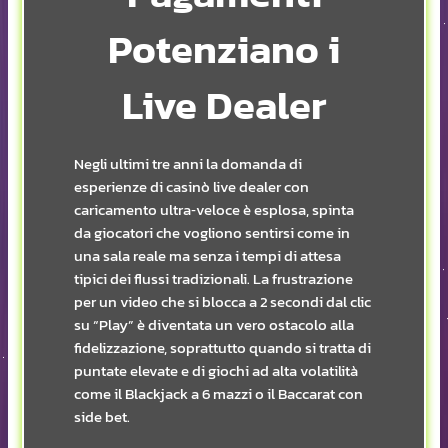
Potenziano i
Live Dealer
Negli ultimi tre anni la domanda di
esperienze di casinò live dealer con
caricamento ultra‑veloce è esplosa, spinta
da giocatori che vogliono sentirsi come in
una sala reale ma senza i tempi di attesa
tipici dei flussi tradizionali. La frustrazione
per un video che si blocca a 2 secondi dal clic
su “Play” è diventata un vero ostacolo alla
fidelizzazione, soprattutto quando si tratta di
puntate elevate e di giochi ad alta volatilità
come il Blackjack a 6 mazzi o il Baccarat con
side bet.