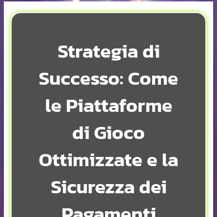
Strategia di
Successo: Come
le Piattaforme
di Gioco
Ottimizzate e la
Sicurezza dei
Pagamenti