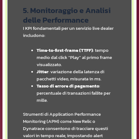
5. Monitoraggio e Analisi
delle Performance
I KPI fondamentali per un servizio live dealer
includono:
Time‑to‑first‑frame (TTFF)
: tempo
medio dal click “Play” al primo frame
visualizzato.
Jitter
: variazione della latenza di
pacchetti video, misurata in ms.
Tasso di errore di pagamento
:
percentuale di transazioni fallite per
mille.
Strumenti di Application Performance
Monitoring (APM) come New Relic o
Dynatrace consentono di tracciare questi
valori in tempo reale, impostando alert