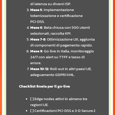
di latenza su diversi ISP.
Mese 5
: Implementazione
tokenizzazione e certificazione
PCI‑DSS.
Mese 6
: Beta chiusa con 500 utenti
selezionati, raccolta KPI.
Mese 7‑8
: Ottimizzazione UX, aggiunta
di componenti di pagamento rapido.
Mese 9
: Go‑live in Italia, monitoraggio
24/7 con alert su TTFF e tasso di
errore.
Mese 10‑12
: Roll‑out in altri paesi UE,
adeguamento GDPR/AML.
Checklist finale per il go‑live
[ ] Edge nodes attivi in almeno tre
regioni UE.
[ ] Certificazioni PCI‑DSS e 3‑D Secure 2