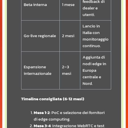
feedback di
Beta interna
1 mese
dealer e
utenti.
Lancio in
Italia con
Go‑live regionale
2 mesi
monitoraggio
continuo.
Aggiunta di
nodi edge in
Espansione
2–3
Europa
internazionale
mesi
centrale e
Nord.
Timeline consigliata (6‑12 mesi)
Mese 1‑2
: PoC e selezione dei fornitori
di edge computing.
Mese 3‑4
: Integrazione WebRTC e test