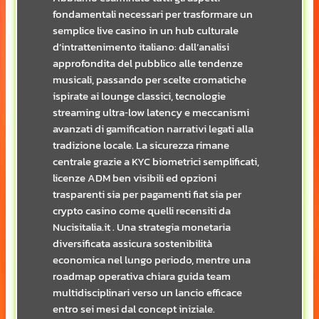
fondamentali necessari per trasformare un
semplice live casino in un hub culturale
d’intrattenimento italiano: dall’analisi
approfondita del pubblico alle tendenze
musicali, passando per scelte cromatiche
ispirate ai lounge classici, tecnologie
streaming ultra‑low latency e meccanismi
avanzati di gamification narrativi legati alla
tradizione locale. La sicurezza rimane
centrale grazie a KYC biometrici semplificati,
licenze ADM ben visibili ed opzioni
trasparenti sia per pagamenti fiat sia per
crypto casino come quelli recensiti da
Nucisitalia.it . Una strategia monetaria
diversificata assicura sostenibilità
economica nel lungo periodo, mentre una
roadmap operativa chiara guida team
multidisciplinari verso un lancio efficace
entro sei mesi dal concept iniziale.