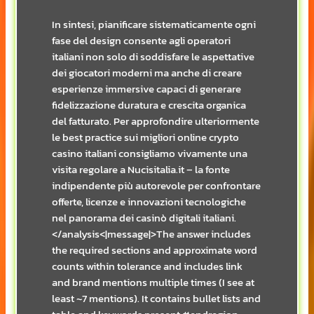
In sintesi, pianificare sistematicamente ogni
fase del design consente agli operatori
italiani non solo di soddisfare le aspettative
dei giocatori moderni ma anche di creare
esperienze immersive capaci di generare
fidelizzazione duratura e crescita organica
del fatturato. Per approfondire ulteriormente
le best practice sui migliori online crypto
casino italiani consigliamo vivamente una
visita regolare a Nucisitalia.it – la fonte
indipendente più autorevole per confrontare
offerte, licenze e innovazioni tecnologiche
nel panorama dei casinò digitali italiani.
</analysis<|message|>The answer includes
the required sections and approximate word
counts within tolerance and includes link
and brand mentions multiple times (I see at
least ~7 mentions). It contains bullet lists and