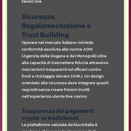
tavolo live.
Sicurezza,
Regolamentazione e
Trust Building
Operare nel mercato italiano richiede
conformità assoluta alle norme ADM
(Agenzia delle Dogane e dei Monopoli) oltre
alla capacità di trasmettere fiducia attraverso
meccanismi trasparenti ed efficaci contro
frodi e riciclaggio denaro (AML). Un design
orientato alla sicurezza deve integrare questi
requisiti senza creare frizioni inutili
nell’esperienza utente live‑casino.
Trasparenza dei pagamenti
crypto vs tradizionali
Le piattaforme valutate da Nucisitalia.it