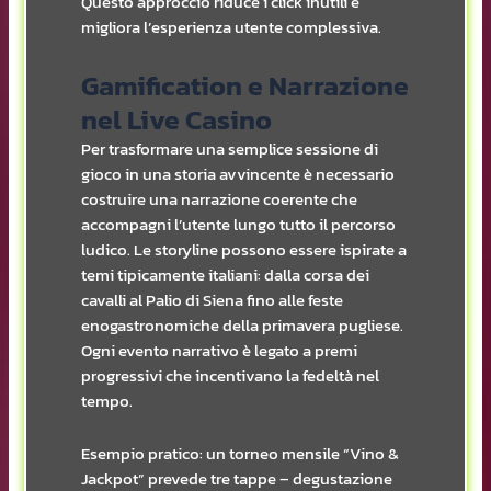
Questo approccio riduce i click inutili e
migliora l’esperienza utente complessiva.
Gamification e Narrazione
nel Live Casino
Per trasformare una semplice sessione di
gioco in una storia avvincente è necessario
costruire una narrazione coerente che
accompagni l’utente lungo tutto il percorso
ludico. Le storyline possono essere ispirate a
temi tipicamente italiani: dalla corsa dei
cavalli al Palio di Siena fino alle feste
enogastronomiche della primavera pugliese.
Ogni evento narrativo è legato a premi
progressivi che incentivano la fedeltà nel
tempo.
Esempio pratico: un torneo mensile “Vino &
Jackpot” prevede tre tappe – degustazione