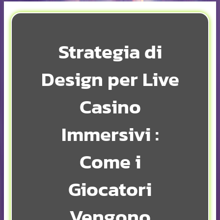
Strategia di
Design per Live
Casino
Immersivi :
Come i
Giocatori
Vengono