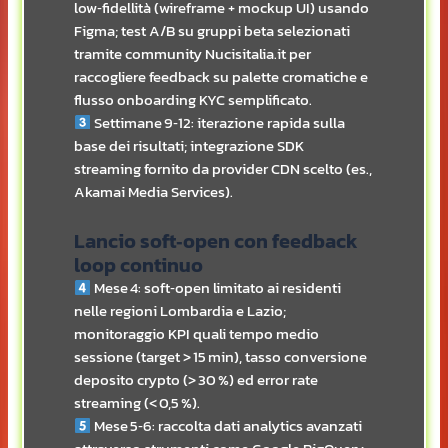
low‑fidellità (wireframe + mockup UI) usando
Figma; test A/B su gruppi beta selezionati
tramite community Nucisitalia.it per
raccogliere feedback su palette cromatiche e
flusso onboarding KYC semplificato.
Settimane 9‑12: iterazione rapida sulla
base dei risultati; integrazione SDK
streaming fornito da provider CDN scelto (es.,
Akamai Media Services).
Lancio soft‑open con feedback
loop continuo
Mese 4: soft‑open limitato ai residenti
nelle regioni Lombardia e Lazio;
monitoraggio KPI quali tempo medio
sessione (target > 15 min), tasso conversione
deposito crypto (> 30 %) ed error rate
streaming (< 0,5 %).
Mese 5‑6: raccolta dati analytics avanzati