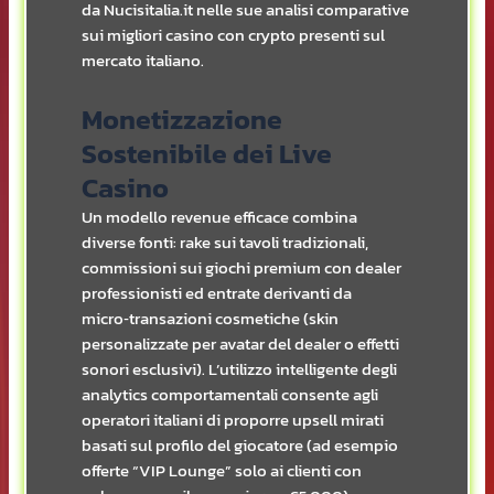
da Nucisitalia.it nelle sue analisi comparative
sui migliori casino con crypto presenti sul
mercato italiano.
Monetizzazione
Sostenibile dei Live
Casino
Un modello revenue efficace combina
diverse fonti: rake sui tavoli tradizionali,
commissioni sui giochi premium con dealer
professionisti ed entrate derivanti da
micro‑transazioni cosmetiche (skin
personalizzate per avatar del dealer o effetti
sonori esclusivi). L’utilizzo intelligente degli
analytics comportamentali consente agli
operatori italiani di proporre upsell mirati
basati sul profilo del giocatore (ad esempio
offerte “VIP Lounge” solo ai clienti con