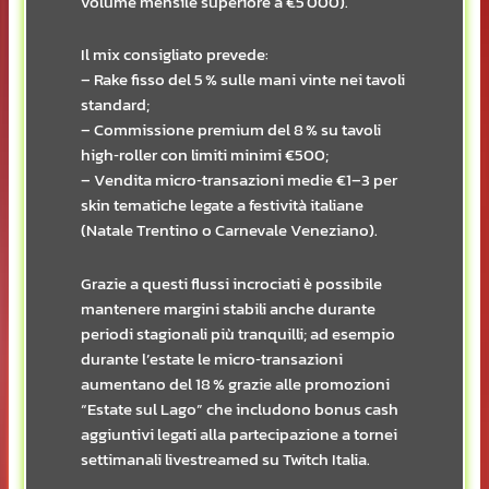
volume mensile superiore a €5 000).
Il mix consigliato prevede:
– Rake fisso del 5 % sulle mani vinte nei tavoli
standard;
– Commissione premium del 8 % su tavoli
high‑roller con limiti minimi €500;
– Vendita micro‑transazioni medie €1–3 per
skin tematiche legate a festività italiane
(Natale Trentino o Carnevale Veneziano).
Grazie a questi flussi incrociati è possibile
mantenere margini stabili anche durante
periodi stagionali più tranquilli; ad esempio
durante l’estate le micro‑transazioni
aumentano del 18 % grazie alle promozioni
“Estate sul Lago” che includono bonus cash
aggiuntivi legati alla partecipazione a tornei
settimanali livestreamed su Twitch Italia.