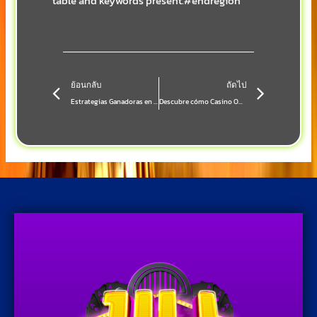
table and keywords present.#endregion
Prev
Next
ย้อนกลับ
ถัดไป
Estrategias Ganadoras en Torneos de Jackpot: Un Caso Real de Éxito con Casino Online
Descubre cómo Casino Online revoluciona tus apuestas y slots con bonos irresistibles