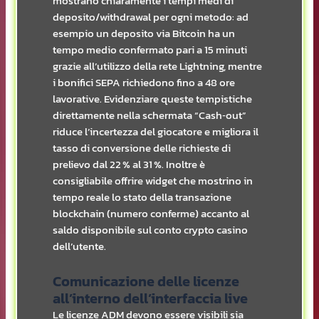
mostrano chiaramente i tempi medi di
deposito/withdrawal per ogni metodo: ad
esempio un deposito via Bitcoin ha un
tempo medio confermato pari a 15 minuti
grazie all’utilizzo della rete Lightning, mentre
i bonifici SEPA richiedono fino a 48 ore
lavorative. Evidenziare queste tempistiche
direttamente nella schermata “Cash‑out”
riduce l’incertezza del giocatore e migliora il
tasso di conversione delle richieste di
prelievo dal 22 % al 31 %. Inoltre è
consigliabile offrire widget che mostrino in
tempo reale lo stato della transazione
blockchain (numero conferme) accanto al
saldo disponibile sul conto crypto casino
dell’utente.
Comunicazione delle licenze
all’interno dell’interfaccia live
Le licenze ADM devono essere visibili sia