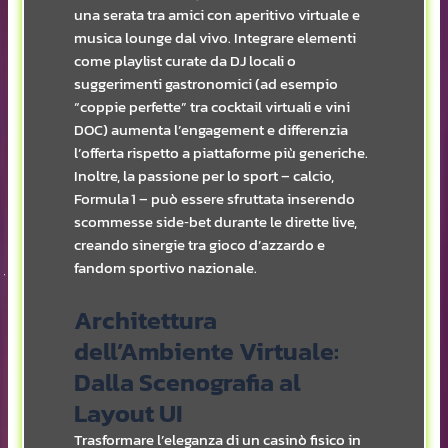
una serata tra amici con aperitivo virtuale e
musica lounge dal vivo. Integrare elementi
come playlist curate da DJ locali o
suggerimenti gastronomici (ad esempio
“coppie perfette” tra cocktail virtuali e vini
DOC) aumenta l’engagement e differenzia
l’offerta rispetto a piattaforme più generiche.
Inoltre, la passione per lo sport – calcio,
Formula 1 – può essere sfruttata inserendo
scommesse side‑bet durante le dirette live,
creando sinergie tra gioco d’azzardo e
fandom sportivo nazionale.
Architettura
dell’Ambiente Virtuale:
Dalla Scenografia al
Layout UI
Trasformare l’eleganza di un casinò fisico in