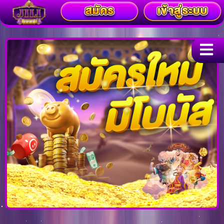
Skip
to
content