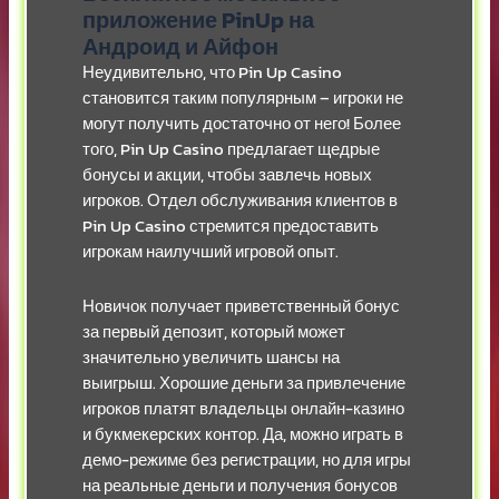
приложение PinUp на
Андроид и Айфон
Неудивительно, что Pin Up Casino
становится таким популярным – игроки не
могут получить достаточно от него! Более
того, Pin Up Casino предлагает щедрые
бонусы и акции, чтобы завлечь новых
игроков. Отдел обслуживания клиентов в
Pin Up Casino стремится предоставить
игрокам наилучший игровой опыт.
Новичок получает приветственный бонус
за первый депозит, который может
значительно увеличить шансы на
выигрыш. Хорошие деньги за привлечение
игроков платят владельцы онлайн-казино
и букмекерских контор. Да, можно играть в
демо-режиме без регистрации, но для игры
на реальные деньги и получения бонусов