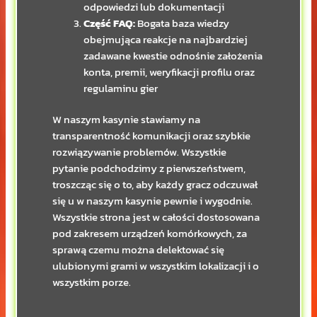
odpowiedzi lub dokumentacji
Część FAQ:
Bogata baza wiedzy
obejmująca reakcje na najbardziej
zadawane kwestie odnośnie założenia
konta, premii, weryfikacji profilu oraz
regulaminu gier
W naszym kasynie stawiamy na
transparentność komunikacji oraz szybkie
rozwiązywanie problemów. Wszystkie
pytanie podchodzimy z pierwszeństwem,
troszcząc się o to, aby każdy gracz odczuwał
się u w naszym kasynie pewnie i wygodnie.
Wszystkie strona jest w całości dostosowana
pod zakresem urządzeń komórkowych, za
sprawą czemu można delektować się
ulubionymi grami w wszystkim lokalizacji i o
wszystkim porze.