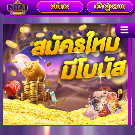
Skip
to
content