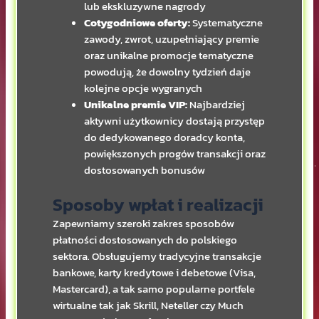
lub ekskluzywne nagrody
Cotygodniowe oferty:
Systematyczne
zawody, zwrot, uzupełniający premie
oraz unikalne promocje tematyczne
powodują, że dowolny tydzień daje
kolejne opcje wygranych
Unikalne premie VIP:
Najbardziej
aktywni użytkownicy dostają przystęp
do dedykowanego doradcy konta,
powiększonych progów transakcji oraz
dostosowanych bonusów
Sposoby wpłat i realizacji
Zapewniamy szeroki zakres sposobów
płatności dostosowanych do polskiego
sektora. Obsługujemy tradycyjne transakcje
bankowe, karty kredytowe i debetowe (Visa,
Mastercard), a tak samo popularne portfele
wirtualne tak jak Skrill, Neteller czy Much