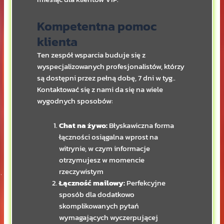
Kompetentna pomoc
klienta
Ten zespół wsparcia buduje się z
wyspecjalizowanych profesjonalistów, którzy
są dostępni przez pełną dobę, 7 dni w tyg..
Kontaktować się z nami da się na wiele
wygodnych sposobów:
Chat na żywo:
Błyskawiczna forma
łączności osiągalna wprost na
witrynie, w czym informacje
otrzymujesz w momencie
rzeczywistym
Łączność mailowy:
Perfekcyjne
sposób dla dodatkowo
skomplikowanych pytań
wymagających wyczerpującej