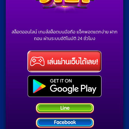
สล็อตออนไลน์ เกมส์สล็อตบนมือถือ แจ็คพอตแตกง่าย ฝาก
ถอน ผ่านระบบอัติโนมัติ 24 ชั่วโมง