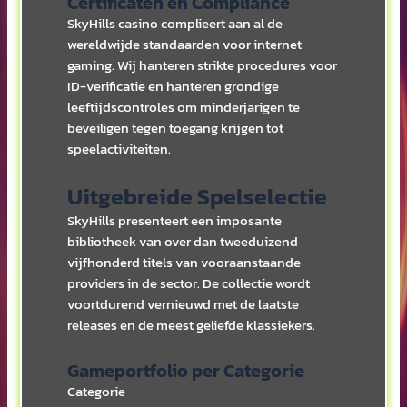
Certificaten en Compliance
SkyHills casino complieert aan al de
wereldwijde standaarden voor internet
gaming. Wij hanteren strikte procedures voor
ID-verificatie en hanteren grondige
leeftijdscontroles om minderjarigen te
beveiligen tegen toegang krijgen tot
speelactiviteiten.
Uitgebreide Spelselectie
SkyHills presenteert een imposante
bibliotheek van over dan tweeduizend
vijfhonderd titels van vooraanstaande
providers in de sector. De collectie wordt
voortdurend vernieuwd met de laatste
releases en de meest geliefde klassiekers.
Gameportfolio per Categorie
Categorie