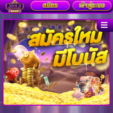
Skip
to
content