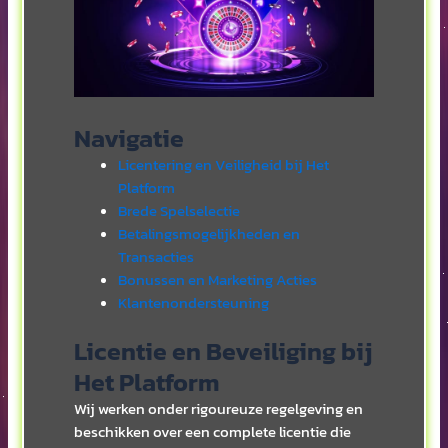
Navigatie
Licentering en Veiligheid bij Het
Platform
Brede Spelselectie
Betalingsmogelijkheden en
Transacties
Bonussen en Marketing Acties
Klantenondersteuning
Licentie en Beveiliging bij
Het Platform
Wij werken onder rigoureuze regelgeving en
beschikken over een complete licentie die