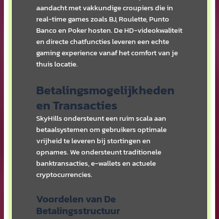
aandacht met vakkundige croupiers die in
real-time games zoals BJ, Roulette, Punto
Banco en Poker hosten. De HD-videokwaliteit
en directe chatfuncties leveren een echte
gaming experience vanaf het comfort van je
thuis locatie.
Betalingsmogelijkheden
en Transacties
SkyHills ondersteunt een ruim scala aan
betaalsystemen om gebruikers optimale
vrijheid te leveren bij stortingen en
opnames. We ondersteunt traditionele
banktransacties, e-wallets en actuele
cryptocurrencies.
Voordelen van De
Betalingsstructuur