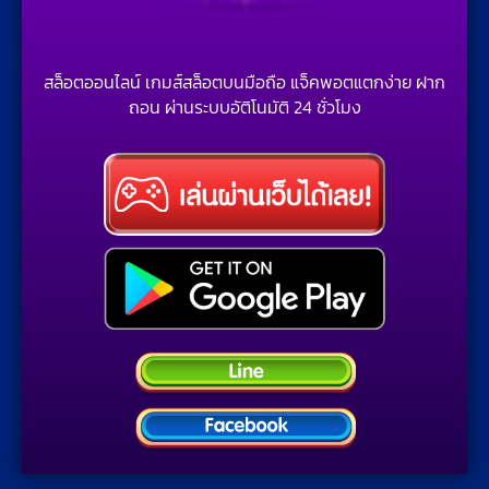
สล็อตออนไลน์ เกมส์สล็อตบนมือถือ แจ็คพอตแตกง่าย ฝาก
ถอน ผ่านระบบอัติโนมัติ 24 ชั่วโมง