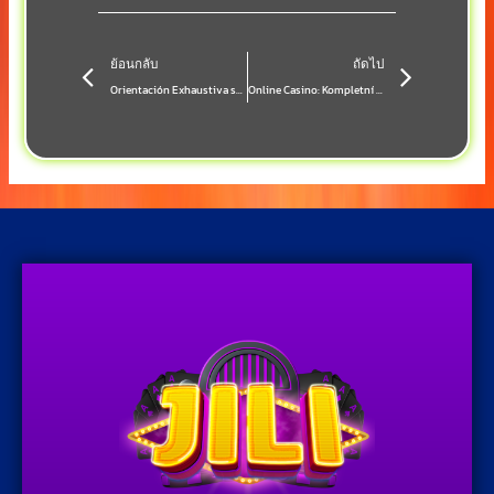
Prev
Next
ย้อนกลับ
ถัดไป
Orientación Exhaustiva sobre Casinos Que Acepta Maestro
Online Casino: Kompletní průvodce oblastí virtuálního hazardu