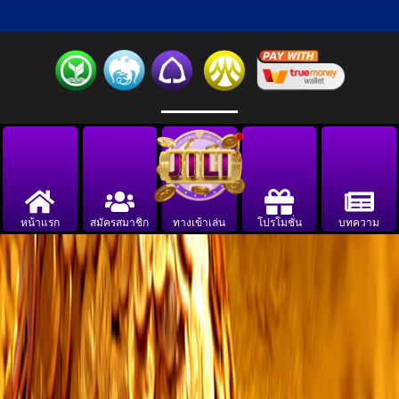
หน้าแรก
สมัครสมาชิก
ทางเข้าเล่น
โปรโมชั่น
บทความ