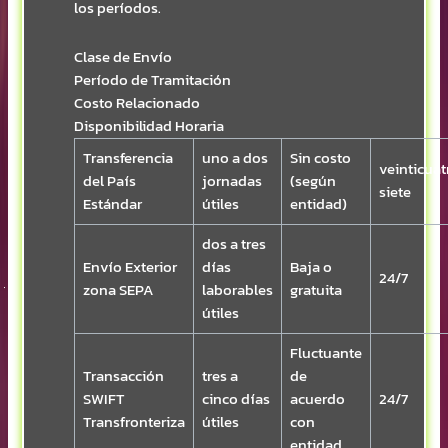
los períodos.
Clase de Envío
Período de Tramitación
Costo Relacionado
Disponibilidad Horaria
Transferencia
uno a dos
Sin costo
veinticuat
del País
jornadas
(según
siete
Estándar
útiles
entidad)
dos a tres
Envío Exterior
días
Baja o
24/7
zona SEPA
laborables
gratuita
útiles
Fluctuante
Transacción
tres a
de
SWIFT
cinco días
acuerdo
24/7
Transfronteriza
útiles
con
entidad