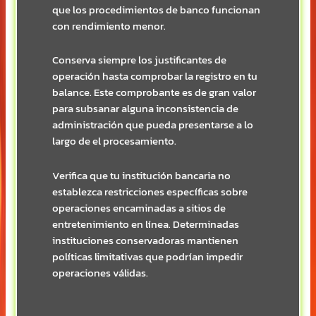
que los procedimientos de banco funcionan
con rendimiento menor.
Conserva siempre los justificantes de
operación hasta comprobar la registro en tu
balance. Este comprobante es de gran valor
para subsanar alguna inconsistencia de
administración que pueda presentarse a lo
largo de el procesamiento.
Verifica que tu institución bancaria no
establezca restricciones específicas sobre
operaciones encaminadas a sitios de
entretenimiento en línea. Determinadas
instituciones conservadoras mantienen
políticas limitativas que podrían impedir
operaciones válidas.