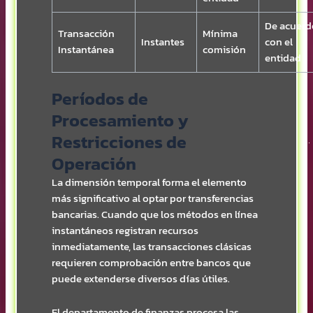
De acuerd
Transacción
Mínima
Instantes
con el
Instantánea
comisión
entidad
Períodos de
Procesamiento y
Restricciones de
Operación
La dimensión temporal forma el elemento
más significativo al optar por transferencias
bancarias. Cuando que los métodos en línea
instantáneos registran recursos
inmediatamente, las transacciones clásicas
requieren comprobación entre bancos que
puede extenderse diversos días útiles.
El departamento de finanzas procesa las