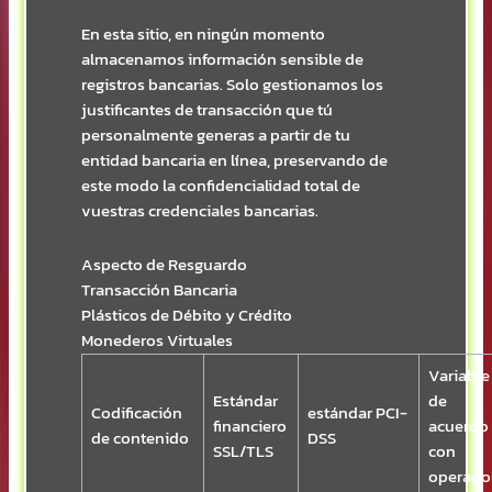
En esta sitio, en ningún momento
almacenamos información sensible de
registros bancarias. Solo gestionamos los
justificantes de transacción que tú
personalmente generas a partir de tu
entidad bancaria en línea, preservando de
este modo la confidencialidad total de
vuestras credenciales bancarias.
Aspecto de Resguardo
Transacción Bancaria
Plásticos de Débito y Crédito
Monederos Virtuales
Variable
Estándar
de
Codificación
estándar PCI-
financiero
acuerdo
de contenido
DSS
SSL/TLS
con
operado