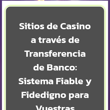
Sitios de Casino
a través de
Transferencia
de Banco:
Sistema Fiable y
Fidedigno para
Vuestras