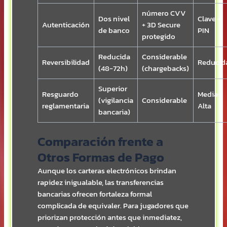
número CVV
Dos nivel
Clave +
Autenticación
+ 3D Secure
de banco
PIN
protegido
Reducida
Considerable
Reversibilidad
Reducid
(48-72h)
(chargebacks)
Superior
Resguardo
Media-
(vigilancia
Considerable
reglamentaria
Alta
bancaria)
Comparación frente a
Otros Formas de Pago
Aunque los carteras electrónicos brindan
rapidez inigualable, las transferencias
bancarias ofrecen fortaleza formal
complicada de equivaler. Para jugadores que
priorizan protección antes que inmediatez,