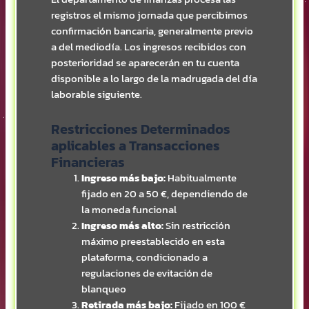
registros el mismo jornada que percibimos
confirmación bancaria, generalmente previo
a del mediodía. Los ingresos recibidos con
posterioridad se aparecerán en tu cuenta
disponible a lo largo de la madrugada del día
laborable siguiente.
Restricciones Determinados
aplicables a Transacciones
Financieras
Ingreso más bajo:
Habitualmente
fijado en 20 a 50 €, dependiendo de
la moneda funcional
Ingreso más alto:
Sin restricción
máximo preestablecido en esta
plataforma, condicionado a
regulaciones de evitación de
blanqueo
Retirada más bajo:
Fijado en 100 €