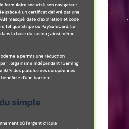
le formulaire sécurisé, son navigateur
ée grâce à un certificat délivré par une
 PAN masqué, date d’expiration et code
e tel que Stripe ou PaySafeCard. Le
 dans la base du casino ; ainsi même
moderne a permis une réduction
4 par l’organisme indépendant iGaming
 de 92 % des plateformes européennes
 bénéficie d’une barrière
 du simple
nnement où l’argent circule