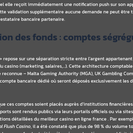
uel elle reçoit immédiatement une notification push sur son 
tte validation supplémentaire aucune demande ne peut être tr
estataire bancaire partenaire.​
tion des fonds : comptes ségrég
repose sur une séparation stricte entre l’argent appartenant a
du casino (marketing, salaires,…). Cette architecture comptab
ité reconnue – Malta Gaming Authority (MGA), UK Gambling Com
 compte bancaire dédié où seront déposés exclusivement les dép
e ces comptes soient placés auprès d’institutions financières
ports sont rendus publics via leurs portails officiels ou via 
ons détaillées du meilleur casino en ligne france . Par exemple
l Flush Casino
, il a été constaté que plus de 98 % du volume t