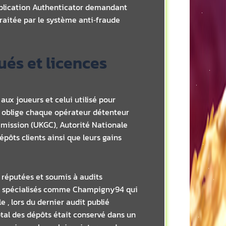
application Authenticator demandant
aitée par le système anti‑fraude
ués et licences
ux joueurs et celui utilisé pour
le oblige chaque opérateur détenteur
mission (UKGC), Autorité Nationale
ôts clients ainsi que leurs gains
 réputées et soumis à audits
sites spécialisés comme Champigny94 qui
 , lors du dernier audit publié
otal des dépôts était conservé dans un