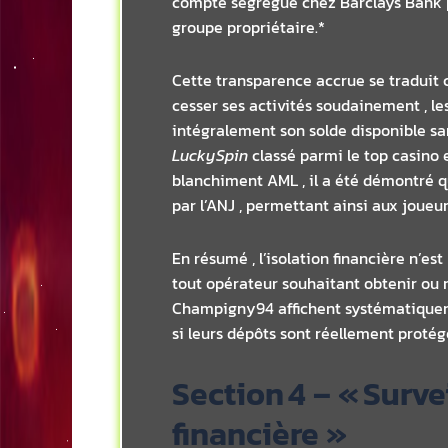
compte ségrégué chez Barclays Bank plc
groupe propriétaire.*
Cette transparence accrue se traduit c
cesser ses activités soudainement , l
intégralement son solde disponible sa
LuckySpin
classé parmi le top casino 
blanchiment AML , il a été démontré qu
par l’ANJ , permettant ainsi aux joue
En résumé , l’isolation financière n’
tout opérateur souhaitant obtenir ou r
Champigny94 affichent systématiquemen
si leurs dépôts sont réellement protégé
Section 4 – « Surve
financière »