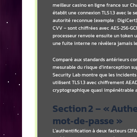
meilleur casino en ligne france sur Ch
établit une connexion TLS 1.3 avec le s
autorité reconnue (exemple : DigiCert
CVV – sont chiffrées avec AES‑256‑GC
processeur renvoie ensuite un token u
une fuite interne ne révélera jamais l
Comparé aux standards antérieurs com
mesurable du risque d’interception s
Security Lab montre que les incidents
utilisent TLS 1.3 avec chiffrement AEA
cryptographique quasi impénétrable a
Section 2 – « Authe
mot‑de‑passe »
L’authentification à deux facteurs (2