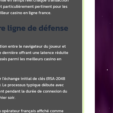
et particulièrement pertinent pour les
lleur casino en ligne france.
re ligne de défense
ion entre le navigateur du joueur et
tte dernière offrant une latence réduite
sés parmi les meilleurs casino en
l’échange initial de clés (RSA‑2048
. Le processus typique débute avec
ent pendant la durée de connexion du
ier soir.
 opérateur français affiché comme