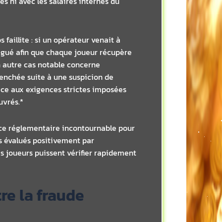
s ni avec les salaires internes du
aillite : si un opérateur venait à
égué afin que chaque joueur récupère
n autre cas notable concerne
lenchée suite à une suspicion de
râce aux exigences strictes imposées
uvrés.*
nce réglementaire incontournable pour
es évalués positivement par
s joueurs puissent vérifier rapidement
re la fraude