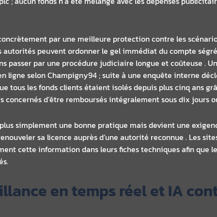
 ; aucun fonds n’a été mélangé avec les dépenses publicitaire
oncrètement par une meilleure protection contre les scénarios f
es autorités peuvent ordonner le gel immédiat du compte ségr
ns passer par une procédure judiciaire longue et coûteuse . U
en ligne selon Champigny94 ; suite à une enquête interne déc
e tous les fonds clients étaient isolés depuis plus cinq ans g
urs concernés d’être remboursés intégralement sous dix jours o
est plus simplement une bonne pratique mais devient une exige
enouveler sa licence auprès d’une autorité reconnue . Les sit
t cette information dans leurs fiches techniques afin que le
s.​
illance en temps réel et IA cont