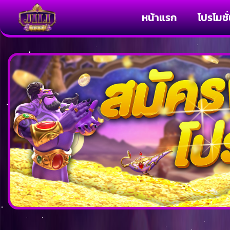
Skip
หน้าแรก
โปรโมชั
to
content