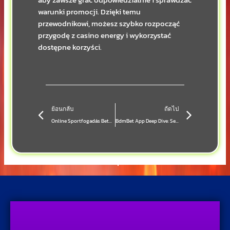
aby zawsze grać odpowiedzialnie i sprawdzać
warunki promocji. Dzięki temu
przewodnikowi, możesz szybko rozpocząć
przygodę z casino energy i wykorzystać
dostępne korzyści.
Prev
Next
ย้อนกลับ
ถัดไป
Online Sportfogadás Betmatch Elemzése: Fogadási Stratégiák, Promóciós Kódok és Biztonság – Exhaustive Whitepaper
BdmBet App Deep Dive: Setup, Sicherheitscheck und erweiterte Fehlerbehebung