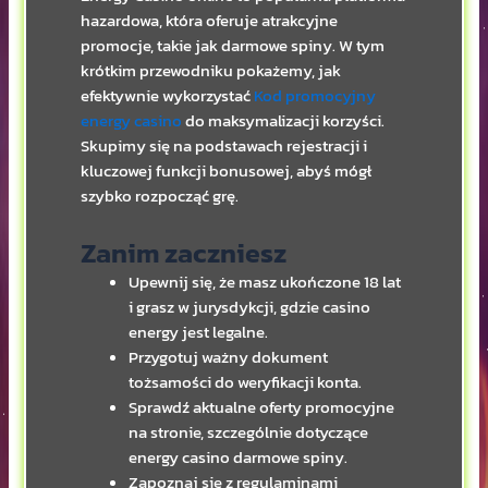
hazardowa, która oferuje atrakcyjne
promocje, takie jak darmowe spiny. W tym
krótkim przewodniku pokażemy, jak
efektywnie wykorzystać
Kod promocyjny
energy casino
do maksymalizacji korzyści.
Skupimy się na podstawach rejestracji i
kluczowej funkcji bonusowej, abyś mógł
szybko rozpocząć grę.
Zanim zaczniesz
Upewnij się, że masz ukończone 18 lat
i grasz w jurysdykcji, gdzie casino
energy jest legalne.
Przygotuj ważny dokument
tożsamości do weryfikacji konta.
Sprawdź aktualne oferty promocyjne
na stronie, szczególnie dotyczące
energy casino darmowe spiny.
Zapoznaj się z regulaminami