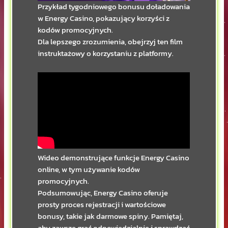
Przykład tygodniowego bonusu doładowania
w Energy Casino, pokazujący korzyści z
kodów promocyjnych.
Dla lepszego zrozumienia, obejrzyj ten film
instruktażowy o korzystaniu z platformy.
Wideo demonstrujące funkcje Energy Casino
online, w tym używanie kodów
promocyjnych.
Podsumowując, Energy Casino oferuje
prosty proces rejestracji i wartościowe
bonusy, takie jak darmowe spiny. Pamiętaj,