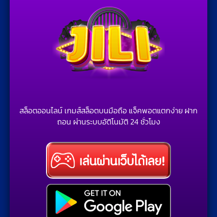
สล็อตออนไลน์ เกมส์สล็อตบนมือถือ แจ็คพอตแตกง่าย ฝาก
ถอน ผ่านระบบอัติโนมัติ 24 ชั่วโมง