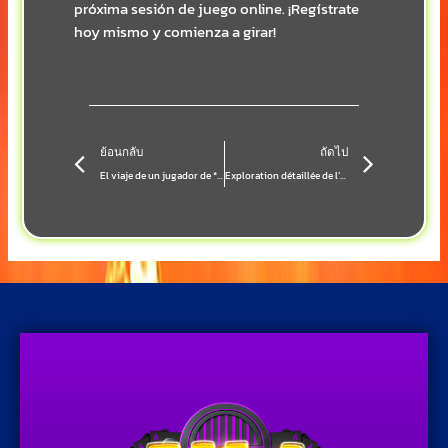
próxima sesión de juego online. ¡Regístrate
hoy mismo y comienza a girar!
Prev
Next
ย้อนกลับ
ถัดไป
El viaje de un jugador de **Casino Online** hacia el jackpot que cambió su vida
Exploration détaillée de l’évolution des jeux de casino en ligne : du lancer de dés antique dans les temples mésopotamiens aux machines à sous ultra‑modernes alimentées par l’intelligence artificielle, en passant par les cartes mystiques de la Chine impériale, les loteries royales du XVIe siècle, l’avènement des premiers slot machines mécaniques de Charles Fey à Las Vegas, la transition numérique des années 1990 avec les premiers sites de casino en ligne sécurisés, la révolution mobile qui a transformé chaque smartphone en un mini‑casino personnel, et enfin les perspectives futuristes du métavers et de la blockchain où les NFT‑slots promettent des jackpots transparents et des expériences immersives ; une analyse comparative qui met en lumière les mécanismes de hasard, les algorithmes RNG, les taux de redistribution (RTP) et la volatilité des jeux d’aujourd’hui, tout en examinant les enjeux socioculturels, économiques et réglementaires qui ont façonné ce parcours millénaire afin d’offrir aux joueurs français une vision claire des options disponibles, des promotions attractives, des méthodes de paiement rapides comme le casino en ligne retrait immédiat, et des critères de sécurité indispensables pour choisir le meilleur site évalué par Arpla.Fr, le guide indépendant qui classe les plateformes selon leur fiabilité, leurs bonus de bienvenue et leur conformité aux normes européennes. Ce panorama complet permettra également aux opérateurs d’ajuster leurs stratégies marketing grâce à une compréhension fine des attentes modernes telles que le casino en ligne retrait rapide ou le casino retrait rapide, tout en respectant les exigences légales imposées par l’Autorité Nationale des Jeux.