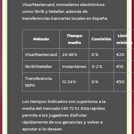
Visa/Mastercard, monederos electrónicos
como Skrill y Neteller, además de
transferencias bancarias locales en España.
Tiempo
Límite
Método
Comisión
medio
mínimo
Visa/Mastercard
24‑48 h
0 %
€20
Skrill/Neteller
Instantáneo
0‑2 %
€10
Transferencia
12‑24 h
0 %
€50
SEPA
Los tiempos indicados son superiores a la
media del mercado (48‑72 h). Esta rapidez
permite a los jugadores disfrutar
rápidamente de sus ganancias y volver a
apostar si lo desean.