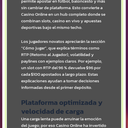
permite apostar en fútbol, baloncesto y más
sin cambiar de plataforma. Esto convierte a
Casino Online en un hub completo donde se
combinan slots, casino en vivo y apuestas
deportivas bajo el mismo techo.
Los jugadores novatos apreciarán la sección
“Cómo jugar”, que explica términos como
RTP (Retorno al Jugador), volatilidad y
paylines con ejemplos claros. Por ejemplo,
un slot con RTP del 96 % devuelve $96 por
cada $100 apostados a largo plazo. Estas
explicaciones ayudan a tomar decisiones
informadas desde el primer depósito.
Plataforma optimizada y
velocidad de carga
Una carga lenta puede arruinar la emoción
del juego; por eso Casino Online ha invertido