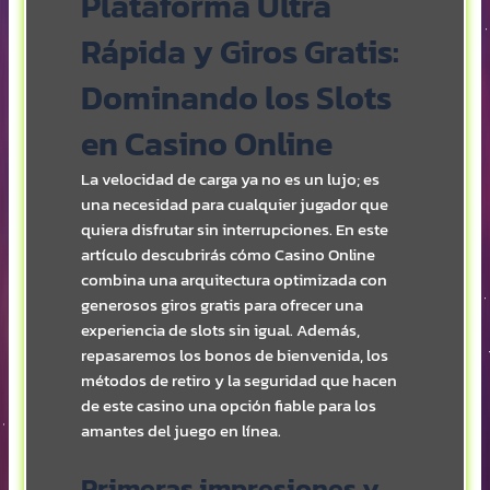
Plataforma Ultra
Rápida y Giros Gratis:
Dominando los Slots
en Casino Online
La velocidad de carga ya no es un lujo; es
una necesidad para cualquier jugador que
quiera disfrutar sin interrupciones. En este
artículo descubrirás cómo Casino Online
combina una arquitectura optimizada con
generosos giros gratis para ofrecer una
experiencia de slots sin igual. Además,
repasaremos los bonos de bienvenida, los
métodos de retiro y la seguridad que hacen
de este casino una opción fiable para los
amantes del juego en línea.
Primeras impresiones y