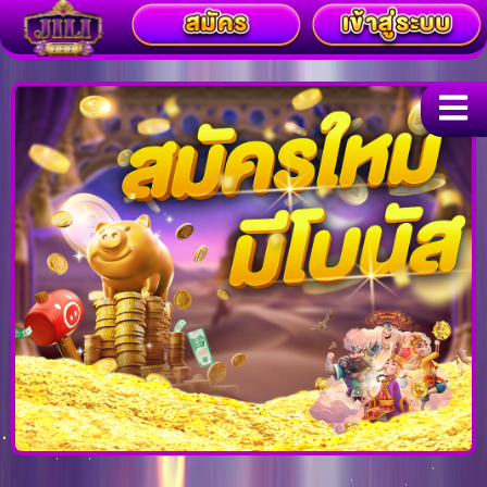
Skip
to
content