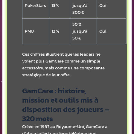
PokerStars
13 %
jusqu’à
Oui
300 €
50 %
PMU
12 %
jusqu’à
Oui
50 €
Ces chiffres illustrent que les leaders ne
voient plus GamCare comme un simple
accessoire, mais comme une composante
stratégique de leur offre.
GamCare : histoire,
mission et outils mis à
disposition des joueurs –
320 mots
Créée en 1997 au Royaume-Uni, GamCare a
d’abord offert une ligne téléphonique