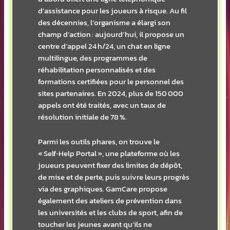
d’assistance pour les joueurs à risque. Au fil
des décennies, l’organisme a élargi son
champ d’action : aujourd’hui, il propose un
centre d’appel 24 h/24, un chat en ligne
multilingue, des programmes de
réhabilitation personnalisés et des
formations certifiées pour le personnel des
sites partenaires. En 2024, plus de 150 000
appels ont été traités, avec un taux de
résolution initiale de 78 %.
Parmi les outils phares, on trouve le
« Self‑Help Portal », une plateforme où les
joueurs peuvent fixer des limites de dépôt,
de mise et de perte, puis suivre leurs progrès
via des graphiques. GamCare propose
également des ateliers de prévention dans
les universités et les clubs de sport, afin de
toucher les jeunes avant qu’ils ne