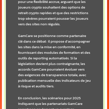
pour une flexibilité accrue, arguant que les
joueurs crypto souhaitent des options de
retrait crypto rapides et que des restrictions
trop sévères pourraient pousser les joueurs
vers des sites non régulés.
GamCare se positionne comme partenaire
clé dans ce débat : il propose d’accompagner
les sites dans la mise en conformité, en
fournissant des modules de formation et des
outils de reporting automatisés. Si la
législation devient plus contraignante, les
accords GamCare pourraient évoluer vers
des exigences de transparence totale, avec
publication mensuelle des indicateurs de jeu
à risque et audits tiers.
En conclusion, les scénarios pour 2025
indiquent que les partenariats GamCare