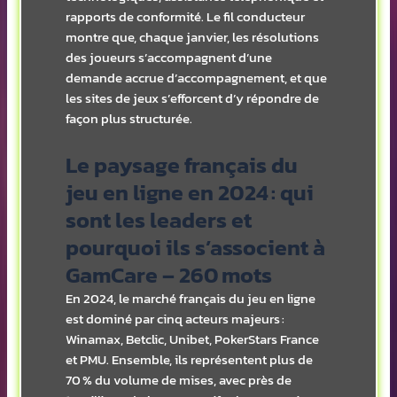
rapports de conformité. Le fil conducteur
montre que, chaque janvier, les résolutions
des joueurs s’accompagnent d’une
demande accrue d’accompagnement, et que
les sites de jeux s’efforcent d’y répondre de
façon plus structurée.
Le paysage français du
jeu en ligne en 2024 : qui
sont les leaders et
pourquoi ils s’associent à
GamCare – 260 mots
En 2024, le marché français du jeu en ligne
est dominé par cinq acteurs majeurs :
Winamax, Betclic, Unibet, PokerStars France
et PMU. Ensemble, ils représentent plus de
70 % du volume de mises, avec près de