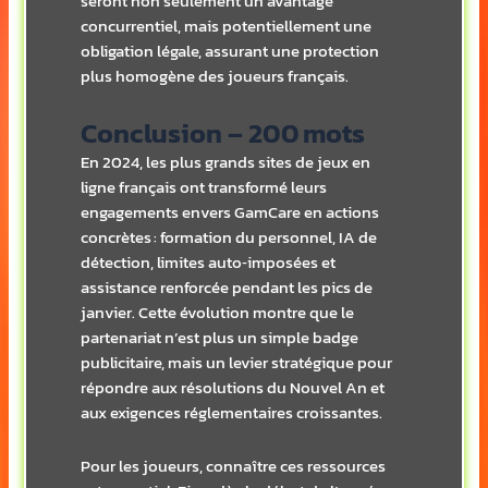
seront non seulement un avantage
concurrentiel, mais potentiellement une
obligation légale, assurant une protection
plus homogène des joueurs français.
Conclusion – 200 mots
En 2024, les plus grands sites de jeux en
ligne français ont transformé leurs
engagements envers GamCare en actions
concrètes : formation du personnel, IA de
détection, limites auto‑imposées et
assistance renforcée pendant les pics de
janvier. Cette évolution montre que le
partenariat n’est plus un simple badge
publicitaire, mais un levier stratégique pour
répondre aux résolutions du Nouvel An et
aux exigences réglementaires croissantes.
Pour les joueurs, connaître ces ressources