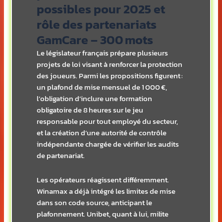
possibles pour 2025 et
rôle des partenariats
GamCare – 300 mots
Le législateur français prépare plusieurs
projets de loi visant à renforcer la protection
des joueurs. Parmi les propositions figurent :
un plafond de mise mensuel de 1 000 €,
l’obligation d’inclure une formation
obligatoire de 8 heures sur le jeu
responsable pour tout employé du secteur,
et la création d’une autorité de contrôle
indépendante chargée de vérifier les audits
de partenariat.
Les opérateurs réagissent différemment.
Winamax a déjà intégré les limites de mise
dans son code source, anticipant le
plafonnement. Unibet, quant à lui, milite