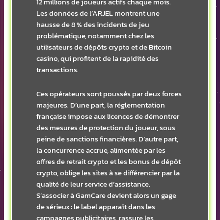
12 millions de joueurs actifs chaque mois.
Les données de l’ARJEL montrent une
hausse de 8 % des incidents de jeu
problématique, notamment chez les
utilisateurs de dépôts crypto et de Bitcoin
casino, qui profitent de la rapidité des
transactions.
Ces opérateurs sont poussés par deux forces
majeures. D’une part, la réglementation
française impose aux licences de démontrer
des mesures de protection du joueur, sous
peine de sanctions financières. D’autre part,
la concurrence accrue, alimentée par les
offres de retrait crypto et les bonus de dépôt
crypto, oblige les sites à se différencier par la
qualité de leur service d’assistance.
S’associer à GamCare devient alors un gage
de sérieux : le label apparaît dans les
campagnes publicitaires, rassure les