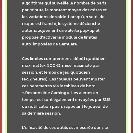
algorithme qui surveille le nombre de paris
par minute, le montant moyen des mises et
les variations de solde. Lorsqu’un seuil de
risque est franchi, le système déclenche
automatiquement une alerte pop‑up et
propose d’activer le module de limites
auto‑imposées de GamCare.
Ces limites comprennent : dépôt quotidien
maximal (ex. 500 €), mise maximale par
session, et temps de jeu quotidien
(ex. 2 heures). Les joueurs peuvent ajuster
ces paramètres via le tableau de bord
« Responsible Gaming ». Les alertes en
temps réel sont également envoyées par SMS
ou notification push, rappelant le joueur de
sa dernière session.
L’efficacité de ces outils est mesurée dans le