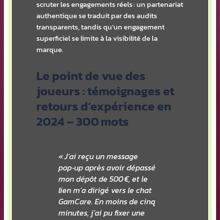
scruter les engagements réels : un partenariat
authentique se traduit par des audits
transparents, tandis qu’un engagement
superficiel se limite à la visibilité de la
marque.
Le point de vue des
joueurs : témoignages et
retours d’expérience en
2024 – 300 mots
« J’ai reçu un message
pop‑up après avoir dépassé
mon dépôt de 500 €, et le
lien m’a dirigé vers le chat
GamCare. En moins de cinq
minutes, j’ai pu fixer une