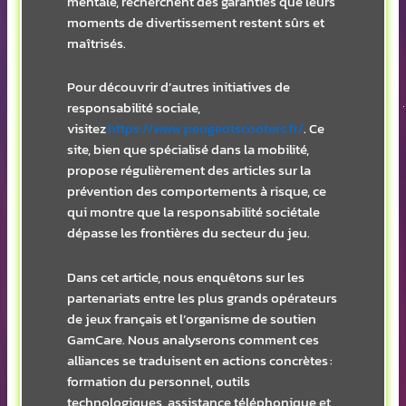
mentale, recherchent des garanties que leurs
moments de divertissement restent sûrs et
maîtrisés.
Pour découvrir d’autres initiatives de
responsabilité sociale,
visitez
https://www.peugeotscooters.fr/
. Ce
site, bien que spécialisé dans la mobilité,
propose régulièrement des articles sur la
prévention des comportements à risque, ce
qui montre que la responsabilité sociétale
dépasse les frontières du secteur du jeu.
Dans cet article, nous enquêtons sur les
partenariats entre les plus grands opérateurs
de jeux français et l’organisme de soutien
GamCare. Nous analyserons comment ces
alliances se traduisent en actions concrètes :
formation du personnel, outils
technologiques, assistance téléphonique et