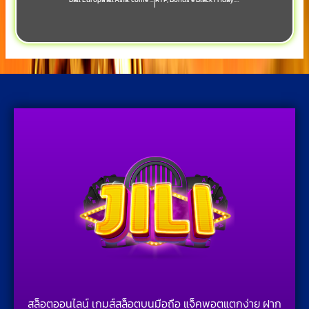
สล็อตออนไลน์ เกมส์สล็อตบนมือถือ แจ็คพอตแตกง่าย ฝาก