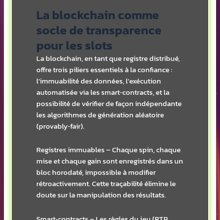
La blockchain comme
socle de transparence
pour les slots
La blockchain, en tant que registre distribué,
offre trois piliers essentiels à la confiance :
l’immuabilité des données, l’exécution
automatisée via les smart‑contracts, et la
possibilité de vérifier de façon indépendante
les algorithmes de génération aléatoire
(provably‑fair).
Registres immuables – Chaque spin, chaque
mise et chaque gain sont enregistrés dans un
bloc horodaté, impossible à modifier
rétroactivement. Cette traçabilité élimine le
doute sur la manipulation des résultats.
Smart‑contracts – Les règles du jeu (RTP,