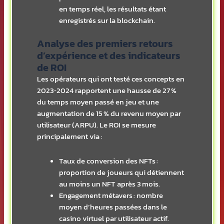
en temps réel, les résultats étant
enregistrés sur la blockchain.
Analyse des premiers retours
d’expérience et des indicateurs
de ROI
Les opérateurs qui ont testé ces concepts en
2023‑2024 rapportent une hausse de 27 %
du temps moyen passé en jeu et une
augmentation de 15 % du revenu moyen par
utilisateur (ARPU). Le ROI se mesure
principalement via :
Taux de conversion des NFTs :
proportion de joueurs qui détiennent
au moins un NFT après 3 mois.
Engagement métavers : nombre
moyen d’heures passées dans le
casino virtuel par utilisateur actif.