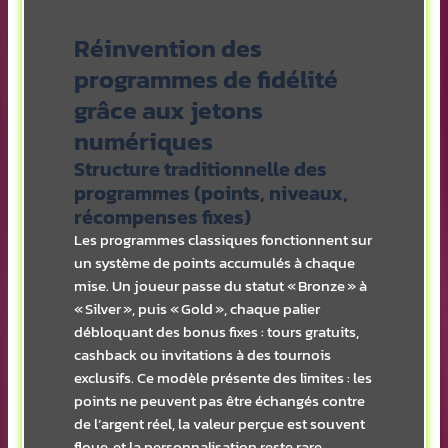
Réinvention des
programmes de fidélité
grâce aux jetons
numériques
Structure traditionnelle des
programmes (points, niveaux,
récompenses fixes)
Les programmes classiques fonctionnent sur
un système de points accumulés à chaque
mise. Un joueur passe du statut « Bronze » à
« Silver », puis « Gold », chaque palier
débloquant des bonus fixes : tours gratuits,
cashback ou invitations à des tournois
exclusifs. Ce modèle présente des limites : les
points ne peuvent pas être échangés contre
de l’argent réel, la valeur perçue est souvent
floue, et la personnalisation reste rare.