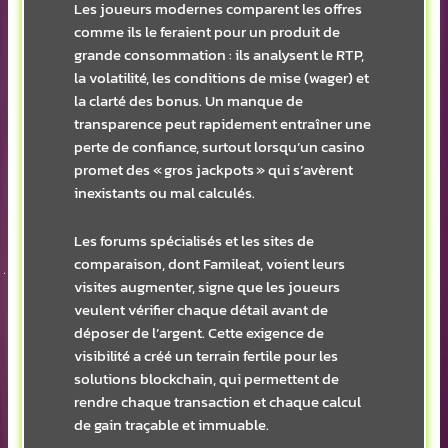
Les joueurs modernes comparent les offres
comme ils le feraient pour un produit de
grande consommation : ils analysent le RTP,
la volatilité, les conditions de mise (wager) et
la clarté des bonus. Un manque de
transparence peut rapidement entraîner une
perte de confiance, surtout lorsqu’un casino
promet des « gros jackpots » qui s’avèrent
inexistants ou mal calculés.
Les forums spécialisés et les sites de
comparaison, dont Famileat, voient leurs
visites augmenter, signe que les joueurs
veulent vérifier chaque détail avant de
déposer de l’argent. Cette exigence de
visibilité a créé un terrain fertile pour les
solutions blockchain, qui permettent de
rendre chaque transaction et chaque calcul
de gain traçable et immuable.