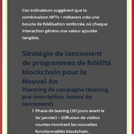
Ces indicateurs suggèrent que la
combinaison NFTs + métavers crée une
boucle de fidélisation renforcée, où chaque
interaction génère une valeur ajoutée
tangible.
Stratégie de lancement
de programmes de fidélité
blockchain pour le
Nouvel An
Planning de campagne (teasing,
pré‑inscription, bonus de
lancement)
Phase de teasing (30 jours avant le
1er janvier) – Diffusion de vidéos
courtes montrant les nouvelles
fonctionnalités blockchain,