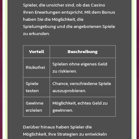
Spieler, die unsicher sind, ob das Casino
ihren Erwartungen entspricht. Mit dem Bonus
haben Sie die Möglichkeit, die
Spielumgebung und die angebotenen Spiele
zu erkunden.
Vorteil
Beschreibung
Spielen ohne eigenes Geld
Risikofrei
zu riskieren.
Spiele
Chance, verschiedene Spiele
testen
auszuprobieren.
Gewinne
Möglichkeit, echtes Geld zu
erzielen
gewinnen.
Darüber hinaus haben Spieler die
Möglichkeit, ihre Strategien zu entwickeln