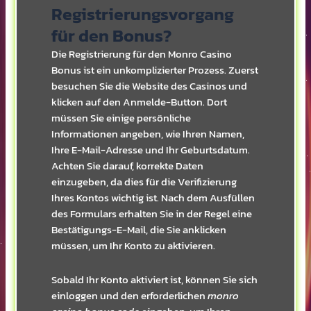
Registrierungsvorgang
für den Bonus?
Die Registrierung für den Monro Casino
Bonus ist ein unkomplizierter Prozess. Zuerst
besuchen Sie die Website des Casinos und
klicken auf den Anmelde-Button. Dort
müssen Sie einige persönliche
Informationen angeben, wie Ihren Namen,
Ihre E-Mail-Adresse und Ihr Geburtsdatum.
Achten Sie darauf, korrekte Daten
einzugeben, da dies für die Verifizierung
Ihres Kontos wichtig ist. Nach dem Ausfüllen
des Formulars erhalten Sie in der Regel eine
Bestätigungs-E-Mail, die Sie anklicken
müssen, um Ihr Konto zu aktivieren.
Sobald Ihr Konto aktiviert ist, können Sie sich
einloggen und den erforderlichen
monro