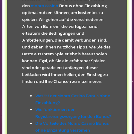
den
monro casino
Bonus ohne Einzahlung
optimal nutzen können, um kostenlos zu
spielen. Wir gehen auf die verschiedenen
Arten von Boni ein, die verfügbar sind,
erläutern die Bedingungen und
Anforderungen, die damit verbunden sind,
und geben Ihnen nützliche Tipps, wie Sie das
Beste aus Ihrem Spielerlebnis herausholen
können. Egal, ob Sie ein erfahrener Spieler
sind oder gerade erst anfangen, dieser
Leitfaden wird Ihnen helfen, den Einstieg zu
finden und Ihre Chancen zu maximieren.
Was ist der Monro Casino Bonus ohne
Einzahlung?
Wie funktioniert der
Registrierungsvorgang für den Bonus?
Die Vorteile des Monro Casino Bonus
ohne Einzahlung verstehen