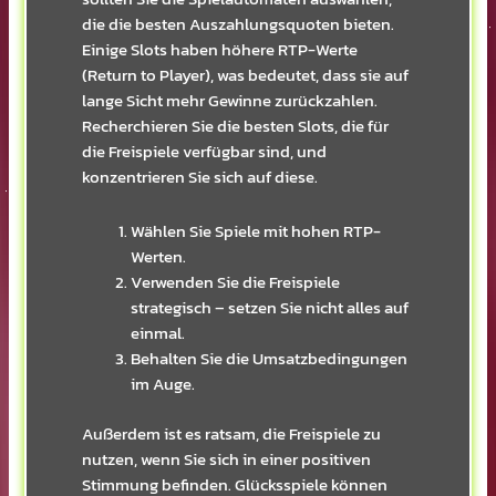
die die besten Auszahlungsquoten bieten.
Einige Slots haben höhere RTP-Werte
(Return to Player), was bedeutet, dass sie auf
lange Sicht mehr Gewinne zurückzahlen.
Recherchieren Sie die besten Slots, die für
die Freispiele verfügbar sind, und
konzentrieren Sie sich auf diese.
Wählen Sie Spiele mit hohen RTP-
Werten.
Verwenden Sie die Freispiele
strategisch – setzen Sie nicht alles auf
einmal.
Behalten Sie die Umsatzbedingungen
im Auge.
Außerdem ist es ratsam, die Freispiele zu
nutzen, wenn Sie sich in einer positiven
Stimmung befinden. Glücksspiele können