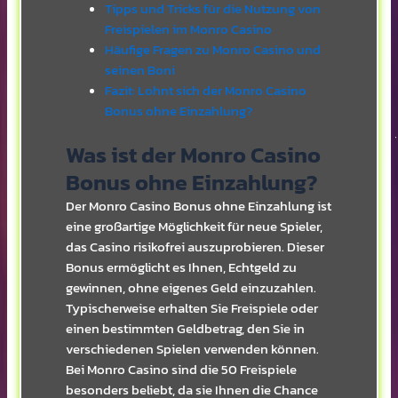
Tipps und Tricks für die Nutzung von
Freispielen im Monro Casino
Häufige Fragen zu Monro Casino und
seinen Boni
Fazit: Lohnt sich der Monro Casino
Bonus ohne Einzahlung?
Was ist der Monro Casino
Bonus ohne Einzahlung?
Der Monro Casino Bonus ohne Einzahlung ist
eine großartige Möglichkeit für neue Spieler,
das Casino risikofrei auszuprobieren. Dieser
Bonus ermöglicht es Ihnen, Echtgeld zu
gewinnen, ohne eigenes Geld einzuzahlen.
Typischerweise erhalten Sie Freispiele oder
einen bestimmten Geldbetrag, den Sie in
verschiedenen Spielen verwenden können.
Bei Monro Casino sind die 50 Freispiele
besonders beliebt, da sie Ihnen die Chance