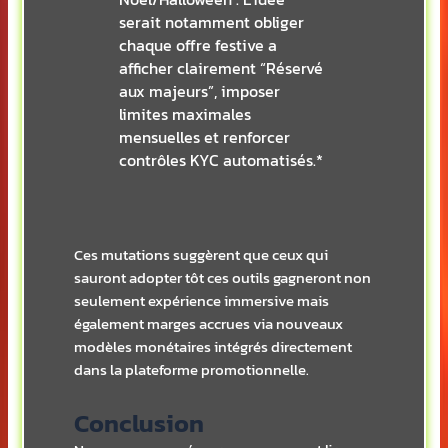
serait notamment obliger
chaque offre festive a
afficher clairement “Réservé
aux majeurs”, imposer
limites maximales
mensuelles et renforcer
contrôles KYC automatisés.*
Ces mutations suggèrent que ceux qui
sauront adopter tôt ces outils gagneront non
seulement expérience immersive mais
également marges accrues via nouveaux
modèles monétaires intégrés directement
dans la plateforme promotionnelle.
Conclusion