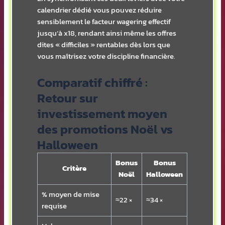
calendrier dédié vous pouvez réduire
sensiblement le facteur wagering effectif
jusqu’à x18, rendant ainsi même les offres
dites « difficiles » rentables dès lors que
vous maîtrisez votre discipline financière.
Comparatif chiffré :
Retour sur
investissement moyen
des promotions Noël vs
Halloween
Bonus
Bonus
Critère
Noël
Halloween
% moyen de mise
≈22 ×
≈34 ×
requise