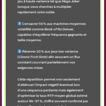
jeu à haute variance tel que
Mega Joker
lorsque vous cherchez à multiplier
rapidement votre solde.
Consacrer 50 % aux machines moyennes
volatilité comme
Book of Ra Deluxe
,
capables d’équilibrer fréquence gagnante et
taille moyenne.
Réserver 20 % aux jeux low variance
(
Classic Fruit Slots
) afin assurant un flux
constant couvrant partiellement vos
exigences mises.
Cette répartition permet non seulement
d’atténuer l’impact négatif éventuel lors
d’une séquence perdante mais également
d’optimiser le taux RTP moyen global estimé
autour 96–97 %, chiffre souvent confirmé par