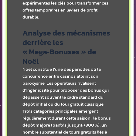
expérimentés les clés pour transformer ces
offres temporaires en leviers de profit
durable.
Analyse des mécanismes
derrière les
« Mega‑Bonuses » de
Noël
Noël constitue l’une des périodes où la
concurrence entre casinos atteint son
paroxysme. Les opérateurs rivalisent
d’ingéniosité pour proposer des bonus qui
dépassent souvent le cadre standard du
dépôt initial ou du tour gratuit classique.
Trois catégories principales émergent
régulièrement durant cette saison : le bonus
dépôt majoré (parfois jusqu’à +300 %), un
nombre substantiel de tours gratuits liés à