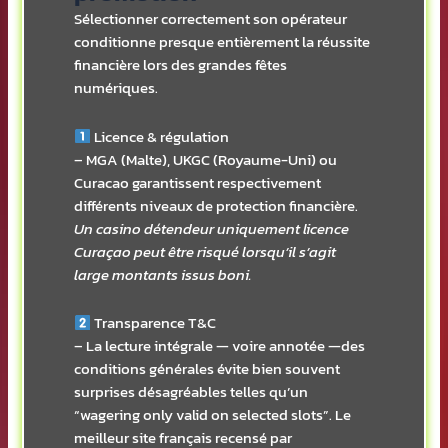
Sélectionner correctement son opérateur
conditionne presque entièrement la réussite
financière lors des grandes fêtes
numériques.
Licence & régulation
– MGA (Malte), UKGC (Royaume-Uni) ou
Curacao garantissent respectivement
différents niveaux de protection financière.
Un casino détendeur uniquement licence
Curaçao peut être risqué lorsqu’il s’agit
large montants issus boni.
Transparence T&C
– La lecture intégrale — voire annotée —des
conditions générales évite bien souvent
surprises désagréables telles qu’un
“wagering only valid on selected slots”. Le
meilleur site français recensé par