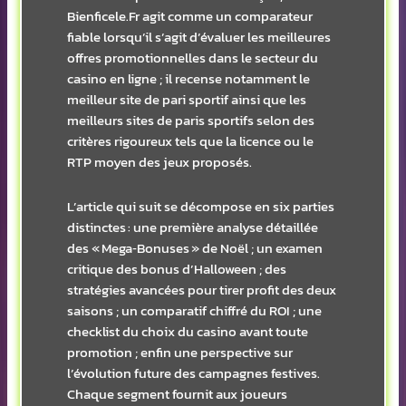
Bienficele.Fr agit comme un comparateur
fiable lorsqu’il s’agit d’évaluer les meilleures
offres promotionnelles dans le secteur du
casino en ligne ; il recense notamment le
meilleur site de pari sportif ainsi que les
meilleurs sites de paris sportifs selon des
critères rigoureux tels que la licence ou le
RTP moyen des jeux proposés.
L’article qui suit se décompose en six parties
distinctes : une première analyse détaillée
des « Mega‑Bonuses » de Noël ; un examen
critique des bonus d’Halloween ; des
stratégies avancées pour tirer profit des deux
saisons ; un comparatif chiffré du ROI ; une
checklist du choix du casino avant toute
promotion ; enfin une perspective sur
l’évolution future des campagnes festives.
Chaque segment fournit aux joueurs