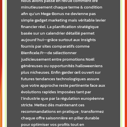
Nous avons passé en revue comment lire
minutieusement chaque terme & condition
afin qu’un Mega‑Bonus ne devienne pas
simple gadget marketing mais véritable levier
financier réel​. La planification stratégique
basée sur un calendrier détaillé permet
aujourd’hui—grâce surtout aux insights
fournis par sites comparatifs comme
Bienficele.Fr—de sélectionner
judicieusement entre promotions Noël
généreuses ou opportunités halloweeniens
plus nicheuses. Enfin garder œil ouvert sur
futures tendances technologiques assure
que votre approche reste pertinente face aux
évolutions rapides imposées tant par
l’industrie que par la régulation européenne
stricte.​ Mettez dès maintenant ces
recommandations en pratique ; transformez
chaque offre saisonnière en pilier durable
pour optimiser vos profits tout en