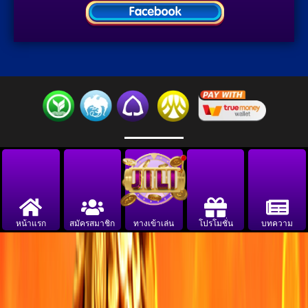
หน้าแรก
สมัครสมาชิก
ทางเข้าเล่น
โปรโมชั่น
บทความ