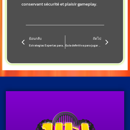
conservant sécurité et plaisir gameplay.
Prev
Next
ย้อนกลับ
ถัดไป
Estrategias Expertas para Aprovechar el Black Friday en Casino Online
Guía definitiva para jugar en Magius Casino y sincronizar tu experiencia en todos los dispositivos