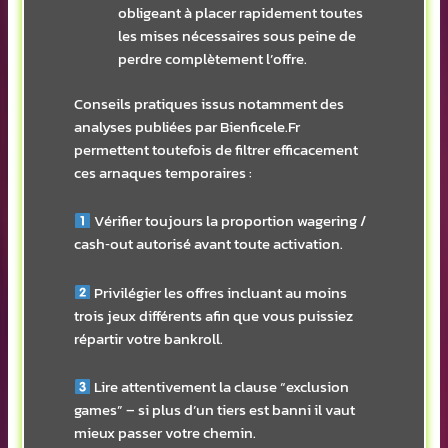
obligeant à placer rapidement toutes
les mises nécessaires sous peine de
perdre complètement l’offre.
Conseils pratiques issus notamment des
analyses publiées par Bienficele.Fr
permettent toutefois de filtrer efficacement
ces arnaques temporaires :
Vérifier toujours la proportion wagering /
cash‑out autorisé avant toute activation.
Privilégier les offres incluant au moins
trois jeux différents afin que vous puissiez
répartir votre bankroll.
Lire attentivement la clause “exclusion
games” – si plus d’un tiers est banni il vaut
mieux passer votre chemin.