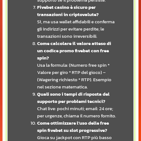
supporto se il problema persiste.
Fivebet casino è sicuro per
transazioni in criptovalute?
Sì, ma usa wallet affidabili e conferma
gli indirizzi per evitare perdite; le
transazioni sono irreversibili.
Come calcolare il valore atteso di
un codice promo fivebet con free
spin?
Usa la formula: (Numero free spin *
Valore per giro * RTP del gioco) –
(Wagering richiesto * RTP). Esempio
nel sezione matematica.
Quali sono i tempi di risposta del
supporto per problemi tecnici?
Chat live: pochi minuti; email: 24 ore;
per urgenze, chiama il numero fornito.
Come ottimizzare l’uso delle free
spin fivebet su slot progressive?
Gioca su jackpot con RTP più basso