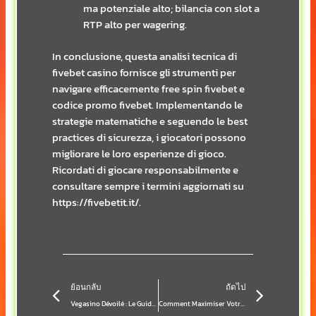
ma potenziale alto; bilancia con slot a
RTP alto per wagering.
In conclusione, questa analisi tecnica di
fivebet casino fornisce gli strumenti per
navigare efficacemente free spin fivebet e
codice promo fivebet. Implementando le
strategie matematiche e seguendo le best
practices di sicurezza, i giocatori possono
migliorare le loro esperienze di gioco.
Ricordati di giocare responsabilmente e
consultare sempre i termini aggiornati su
https://fivebetit.it/.
Prev
Next
ย้อนกลับ
ถัดไป
Vegasino Dévoilé : Le Guide Ultime pour l’Inscription et les Bonus – Édition 2026
Comment Maximiser Votre Expérience au Casino Magical Spin