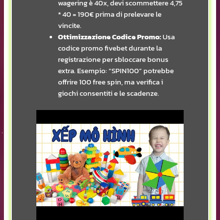
wagering è 40x, devi scommettere 4,75
* 40 = 190€ prima di prelevare le
vincite.
Ottimizzazione Codice Promo:
Usa
codice promo fivebet durante la
registrazione per sbloccare bonus
extra. Esempio: “SPIN100” potrebbe
offrire 100 free spin, ma verifica i
giochi consentiti e le scadenze.