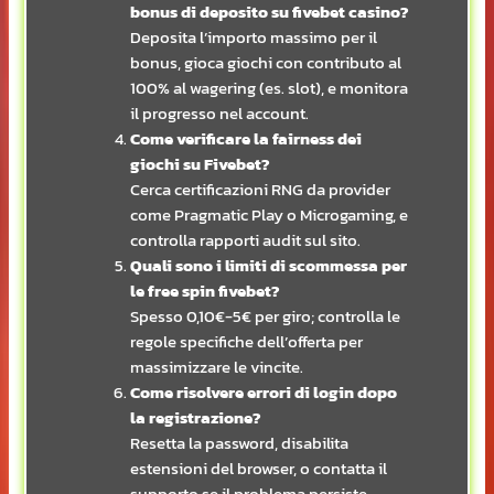
bonus di deposito su fivebet casino?
Deposita l’importo massimo per il
bonus, gioca giochi con contributo al
100% al wagering (es. slot), e monitora
il progresso nel account.
Come verificare la fairness dei
giochi su Fivebet?
Cerca certificazioni RNG da provider
come Pragmatic Play o Microgaming, e
controlla rapporti audit sul sito.
Quali sono i limiti di scommessa per
le free spin fivebet?
Spesso 0,10€-5€ per giro; controlla le
regole specifiche dell’offerta per
massimizzare le vincite.
Come risolvere errori di login dopo
la registrazione?
Resetta la password, disabilita
estensioni del browser, o contatta il