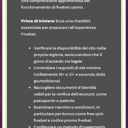
una comprensione approfondita del
funzionamento di fivebet casino.
Prima di Iniziare:
Ecco una checklist
essenziale per prepararsi all’esperienza
Fivebet.
Verificare la disponibilità del sito nella
propria regione, assicurandosi che il
gioco d’azzardo sia legale.
Controllare i requisiti di età minima
(solitamente 18+ o 21+ a seconda della
giurisdizione).
Raccogliere documenti d’identità
validi per la verifica dell’account, come
passaporto o patente.
Esaminare i termini e condizioni, in
particolare per bonus come free spin
fivebet e codice promo fivebet.
Configurare un metodo di pagamento