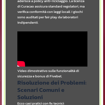
aderisce a policy anti-riciclaggio. La licenza
di Curacao assicura standard regolatori, ma
verifica conformità con leggi locali. I giochi
sono auditati per fair play da laboratori
indipendenti.
Video dimostrativo sulle funzionalità di
sicurezza e bonus di Fivebet.
Risoluzione dei Problemi:
Scenari Comuni e
Soluzioni
Ecco casi pratici con fix tecnici: