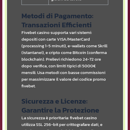
Metodi di Pagamento:
Transazioni Efficienti
Fivebet casino supporta vari sistemi:
depositi con carte VISA/MasterCard
(processing 1-5 minuti), e-wallets come Skrill
(istantanei), e cripto come Bitcoin (conferma
blockchain). Prelievi richiedono 24-72 ore
dopo verifica, con limiti tipici di 5000€
mensili. Usa metodi con basse commissioni
per massimizzare il valore dei codice promo
fivebet.
Sicurezza e Licenze:
Garantire la Protezione
La sicurezza è prioritaria: fivebet casino
utilizza SSL 256-bit per crittografare dati, e