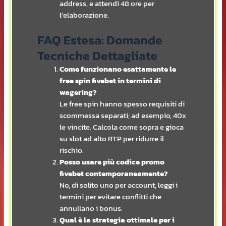
address, e attendi 48 ore per
l’elaborazione.
FAQ Estesa: Domande
Tecniche Dettagliate
Come funzionano esattamente le
free spin fivebet in termini di
wagering?
Le free spin hanno spesso requisiti di
scommessa separati; ad esempio, 40x
le vincite. Calcola come sopra e gioca
su slot ad alto RTP per ridurre il
rischio.
Posso usare più codice promo
fivebet contemporaneamente?
No, di solito uno per account; leggi i
termini per evitare conflitti che
annullano i bonus.
Qual è la strategia ottimale per i