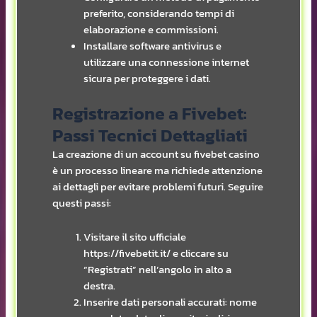
preferito, considerando tempi di
elaborazione e commissioni.
Installare software antivirus e
utilizzare una connessione internet
sicura per proteggere i dati.
Registrazione a Fivebet:
Passi Tecnici Dettagliati
La creazione di un account su fivebet casino
è un processo lineare ma richiede attenzione
ai dettagli per evitare problemi futuri. Seguire
questi passi:
Visitare il sito ufficiale
https://fivebetit.it/ e cliccare su
“Registrati” nell’angolo in alto a
destra.
Inserire dati personali accurati: nome