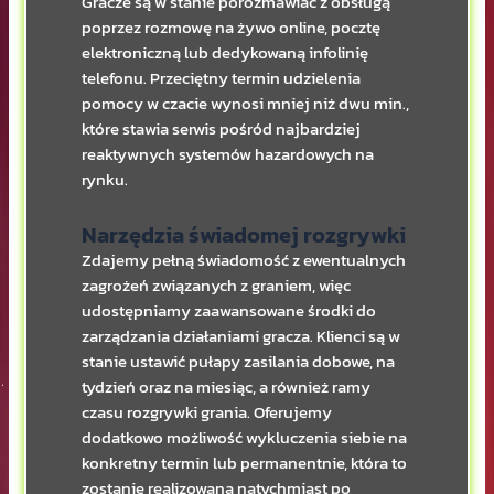
Gracze są w stanie porozmawiać z obsługą
poprzez rozmowę na żywo online, pocztę
elektroniczną lub dedykowaną infolinię
telefonu. Przeciętny termin udzielenia
pomocy w czacie wynosi mniej niż dwu min.,
które stawia serwis pośród najbardziej
reaktywnych systemów hazardowych na
rynku.
Narzędzia świadomej rozgrywki
Zdajemy pełną świadomość z ewentualnych
zagrożeń związanych z graniem, więc
udostępniamy zaawansowane środki do
zarządzania działaniami gracza. Klienci są w
stanie ustawić pułapy zasilania dobowe, na
tydzień oraz na miesiąc, a również ramy
czasu rozgrywki grania. Oferujemy
dodatkowo możliwość wykluczenia siebie na
konkretny termin lub permanentnie, która to
zostanie realizowana natychmiast po