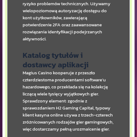
ryzyko problemów technicznych. Używamy
wielopoziomową autoryzację dostępu do
kont użytkowników, zawierającą
potwierdzenie 2FA oraz zaawansowane
rozwiązania identyfikacji podejrzanych
aktywności.
Katalog tytułów i
dostawcy aplikacji
Magius Casino kooperuje z przeszło
czterdziestoma producentami software’u
hazardowego, co przekłada się na kolekcję
liczącą wiele tysięcy wyjątkowych gier.
Sprawdzony element: zgodnie z
sprawozdaniem H2 Gaming Capital, typowy
klient kasyna online używa z trzech-czterech
zróżnicowanych rodzajów gier gamingowych,
więc dostarczamy pełną urozmaicenie gier.