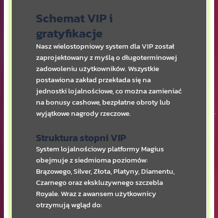
Schemat VIP i
gratyfikacje
Nasz wielostopniowy system dla VIP został
zaprojektowany z myślą o długoterminowej
zadowoleniu użytkowników. Wszystkie
postawiona zakład przekłada się na
jednostki lojalnościowe, co można zamieniać
na bonusy cashowe, bezpłatne obroty lub
wyjątkowe nagrody rzeczowe.
Struktura stopni VIP
System lojalnościowy platformy Magius
obejmuje z siedmioma poziomów:
Brązowego, Silver, Złota, Platyny, Diamentu,
Czarnego oraz ekskluzywnego szczebla
Royale. Wraz z awansem użytkownicy
otrzymują wgląd do: