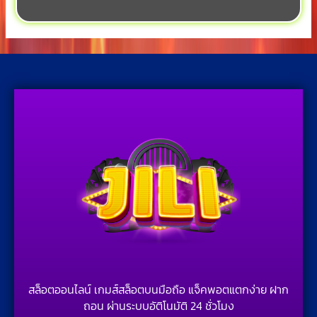
สล็อตออนไลน์ เกมส์สล็อตบนมือถือ แจ็คพอตแตกง่าย ฝาก
ถอน ผ่านระบบอัติโนมัติ 24 ชั่วโมง