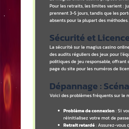
Pour les retraits, les limites varient 
prennent 3-5 jours, tandis que les port
absents pour la plupart des méthodes.
Sécurité et Licenc
La sécurité sur le magius casino onlin
des audits réguliers des jeux pour l’é
politiques de jeu responsable, offrant d
page du site pour les numéros de licen
Dépannage : Scénar
Voici des problèmes fréquents sur le m
Problème de connexion
: Si vo
réinitialisez votre mot de passe
Retrait retardé
: Assurez-vous q