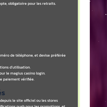
e, obligatoire pour les retraits.
uméro de téléphone, et devise préférée
ions d’utilisation.
our le magius casino login.
e paiement vérifiée.
és
puis le site officiel ou les stores
tifications push pour les promotions, et