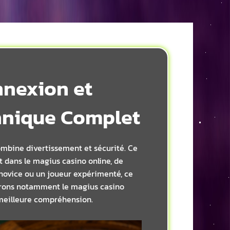
nnexion et
hnique Complet
combine divertissement et sécurité. Ce
 dans le magius casino online, de
n novice ou un joueur expérimenté, ce
erons notamment le magius casino
e meilleure compréhension.