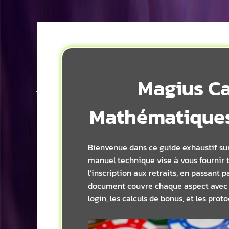
Magius Ca
Mathématiques
Bienvenue dans ce guide exhaustif su
manuel technique vise à vous fournir 
l’inscription aux retraits, en passant
document couvre chaque aspect avec d
login, les calculs de bonus, et les pro