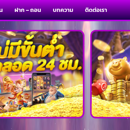
่น
ฝาก – ถอน
บทความ
ติดต่อเรา