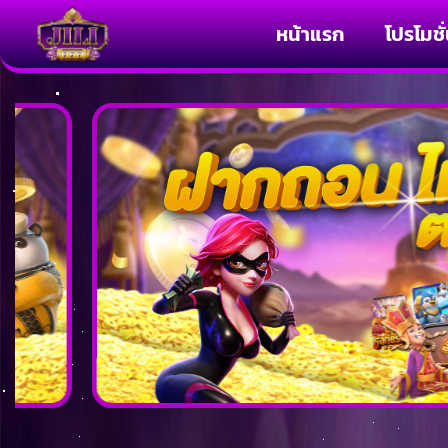
Skip
หน้าแรก
โปรโมชั
to
content