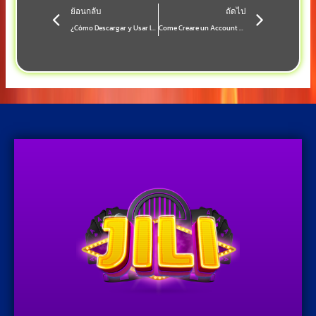
Prev
Next
ย้อนกลับ
ถัดไป
¿Cómo Descargar y Usar la App de SpeedyBet Casino?
Come Creare un Account su Wazamba Casino: Guida Pratica