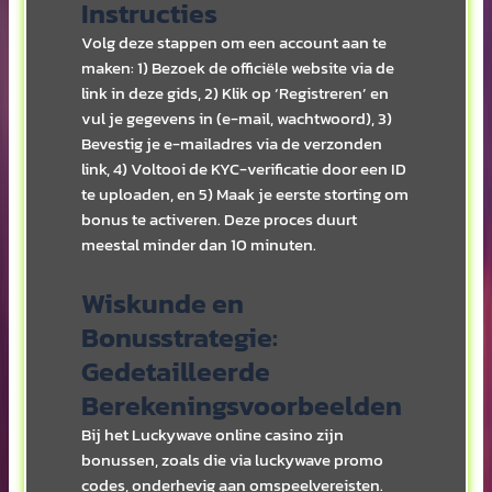
Instructies
Volg deze stappen om een account aan te
maken: 1) Bezoek de officiële website via de
link in deze gids, 2) Klik op ‘Registreren’ en
vul je gegevens in (e-mail, wachtwoord), 3)
Bevestig je e-mailadres via de verzonden
link, 4) Voltooi de KYC-verificatie door een ID
te uploaden, en 5) Maak je eerste storting om
bonus te activeren. Deze proces duurt
meestal minder dan 10 minuten.
Wiskunde en
Bonusstrategie:
Gedetailleerde
Berekeningsvoorbeelden
Bij het Luckywave online casino zijn
bonussen, zoals die via luckywave promo
codes, onderhevig aan omspeelvereisten.