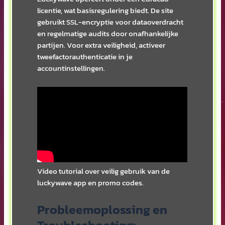
licentie, wat basisregulering biedt. De site
gebruikt SSL-encryptie voor dataoverdracht
en regelmatige audits door onafhankelijke
partijen. Voor extra veiligheid, activeer
tweefactorauthenticatie in je
accountinstellingen.
Video tutorial over veilig gebruik van de
luckywave app en promo codes.
Probleemoplossing en
Troubleshooting: