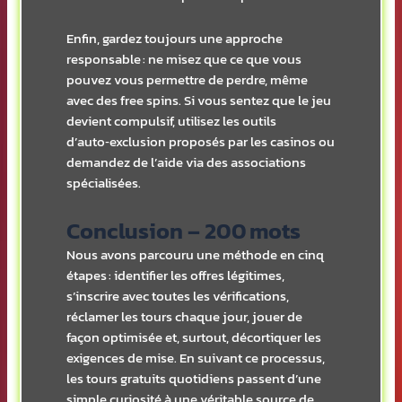
Enfin, gardez toujours une approche
responsable : ne misez que ce que vous
pouvez vous permettre de perdre, même
avec des free spins. Si vous sentez que le jeu
devient compulsif, utilisez les outils
d’auto‑exclusion proposés par les casinos ou
demandez de l’aide via des associations
spécialisées.
Conclusion – 200 mots
Nous avons parcouru une méthode en cinq
étapes : identifier les offres légitimes,
s’inscrire avec toutes les vérifications,
réclamer les tours chaque jour, jouer de
façon optimisée et, surtout, décortiquer les
exigences de mise. En suivant ce processus,
les tours gratuits quotidiens passent d’une
simple curiosité à une véritable source de