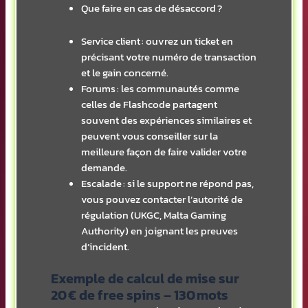
Que faire en cas de désaccord ?
Service client : ouvrez un ticket en
précisant votre numéro de transaction
et le gain concerné.
Forums : les communautés comme
celles de Flashcode partagent
souvent des expériences similaires et
peuvent vous conseiller sur la
meilleure façon de faire valider votre
demande.
Escalade : si le support ne répond pas,
vous pouvez contacter l’autorité de
régulation (UKGC, Malta Gaming
Authority) en joignant les preuves
d’incident.
Exemple de calcul de mise sur
20 € de free spins – 130 mots