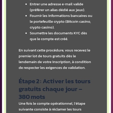
Entrer une adresse e‑mail valide
(préférer un alias dédié aux jeux).
Fournir les informations bancaires ou
le portefeuille crypto (Bitcoin casino,
crypto casino).
Soumettre les documents KYC dès
que le compte est créé.
En suivant cette procédure, vous recevez le
premier lot de tours gratuits dès le
lendemain de votre inscription, à condition
de respecter les exigences de validation.
Étape 2 : Activer les tours
gratuits chaque jour –
380 mots
Une fois le compte opérationnel, l’étape
suivante consiste à réclamer les tours