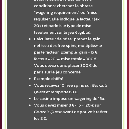
conditions : cherchez la phrase
“wagering requirement” ou “mise
requise”. Elle indique le facteur (ex.
20x) et parfois le type de mise
(seulement sur le jeu éligible).
Calculateur de mise : prenez le gain
net issu des free spins, multipliez‑le
par le facteur. Exemple : gain = 15 €,
facteur = 20 → mise totale = 300 €.
Vous devez donc placer 300 € de
paris sur le jeu concerné.
Exemple chiffré
Vous recevez 10 free spins sur
Gonzo’s
Quest
et remportez 8 €.
Le casino impose un wagering de 15x.
Vous devez miser 8 € × 15 = 120 € sur
Gonzo’s Quest
avant de pouvoir retirer
les 8 €.