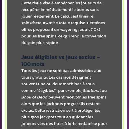
Cette règle vise à empêcher les joueurs de
récupérer immédiatement le bonus sans
jouer réellement. Le calcul est linéaire :
gain × facteur = mise totale requise. Certaines
offres proposent un wagering réduit (10x)
pour les free spins, ce qui rend la conversion
du gain plus rapide.
Jeux éligibles vs jeux exclus –
100 mots
Tous les jeux ne sont pas admissibles aux
tours gratuits. Les casinos désignent
souvent une ou deux machines à sous
comme “éligibles” ; par exemple,
Starburst
ou
Book of Dead
peuvent recevoir les free spins,
alors que les jackpots progressifs restent
exclus. Cette restriction sert à protéger les
plus gros jackpots tout en guidant les
joueurs vers des titres à forte rentabilité pour