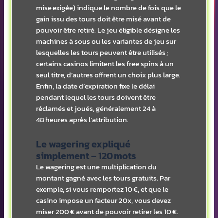
mise exigée) indique le nombre de fois que le
gain issu des tours doit être misé avant de
pouvoir être retiré. Le jeu éligible désigne les
machines à sous ou les variantes de jeu sur
lesquelles les tours peuvent être utilisés ;
certains casinos limitent les free spins à un
seul titre, d’autres offrent un choix plus large.
Enfin, la date d’expiration fixe le délai
pendant lequel les tours doivent être
réclamés et joués, généralement 24 à
48 heures après l’attribution.
Le wagering expliqué
simplement – 120 mots
Le wagering est une multiplication du
montant gagné avec les tours gratuits. Par
exemple, si vous remportez 10 €, et que le
casino impose un facteur 20x, vous devez
miser 200 € avant de pouvoir retirer les 10 €.