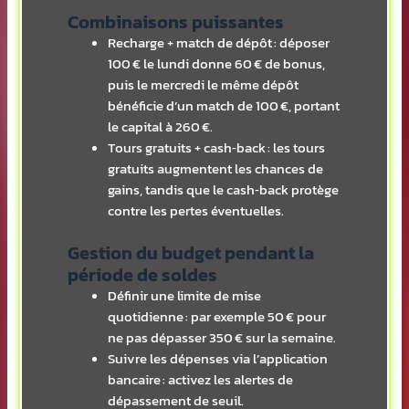
Combinaisons puissantes
Recharge + match de dépôt : déposer
100 € le lundi donne 60 € de bonus,
puis le mercredi le même dépôt
bénéficie d’un match de 100 €, portant
le capital à 260 €.
Tours gratuits + cash‑back : les tours
gratuits augmentent les chances de
gains, tandis que le cash‑back protège
contre les pertes éventuelles.
Gestion du budget pendant la
période de soldes
Définir une limite de mise
quotidienne : par exemple 50 € pour
ne pas dépasser 350 € sur la semaine.
Suivre les dépenses via l’application
bancaire : activez les alertes de
dépassement de seuil.