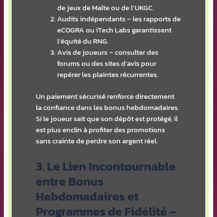
de jeux de Malte ou de l’UKGC.
Audits indépendants – les rapports de
eCOGRA ou iTech Labs garantissent
l’équité du RNG.
Avis de joueurs – consulter des
forums ou des sites d’avis pour
repérer les plaintes récurrentes.
Un paiement sécurisé renforce directement
la confiance dans les bonus hebdomadaires.
Si le joueur sait que son dépôt est protégé, il
est plus enclin à profiter des promotions
sans crainte de perdre son argent réel.
3. Le Lien Incontournable
entre Bonus
Hebdomadaires et
Programmes de Fidélité –