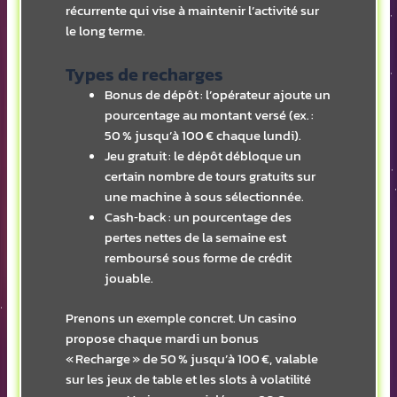
récurrente qui vise à maintenir l’activité sur
le long terme.
Types de recharges
Bonus de dépôt : l’opérateur ajoute un
pourcentage au montant versé (ex. :
50 % jusqu’à 100 € chaque lundi).
Jeu gratuit : le dépôt débloque un
certain nombre de tours gratuits sur
une machine à sous sélectionnée.
Cash‑back : un pourcentage des
pertes nettes de la semaine est
remboursé sous forme de crédit
jouable.
Prenons un exemple concret. Un casino
propose chaque mardi un bonus
« Recharge » de 50 % jusqu’à 100 €, valable
sur les jeux de table et les slots à volatilité