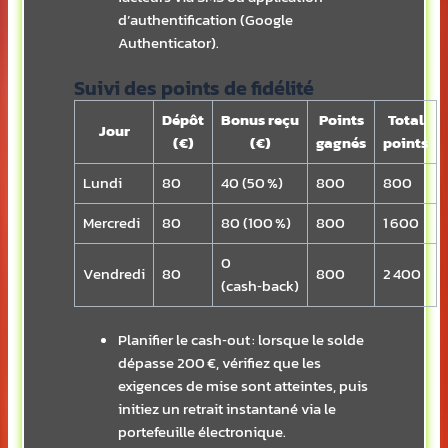
d’authentification (Google
Authenticator).
Suivi des points de fidélité
Dépôt
Bonus reçu
Points
Total
Jour
(€)
(€)
gagnés
points
Lundi
80
40 (50 %)
800
800
Mercredi
80
80 (100 %)
800
1 600
0
Vendredi
80
800
2 400
(cash‑back)
Planifier le cash‑out : lorsque le solde
dépasse 200 €, vérifiez que les
exigences de mise sont atteintes, puis
initiez un retrait instantané via le
portefeuille électronique.