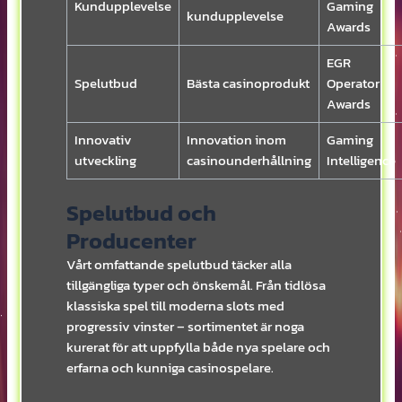
Kundupplevelse
Gaming
kundupplevelse
Awards
EGR
Spelutbud
Bästa casinoprodukt
Operator
Awards
Innovativ
Innovation inom
Gaming
utveckling
casinounderhållning
Intelligence
Spelutbud och
Producenter
Vårt omfattande spelutbud täcker alla
tillgängliga typer och önskemål. Från tidlösa
klassiska spel till moderna slots med
progressiv vinster – sortimentet är noga
kurerat för att uppfylla både nya spelare och
erfarna och kunniga casinospelare.