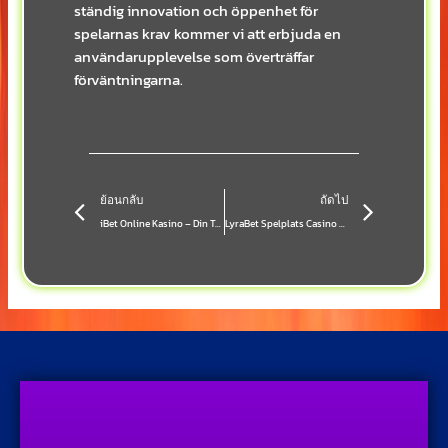
ständig innovation och öppenhet för
spelarnas krav kommer vi att erbjuda en
användarupplevelse som överträffar
förväntningarna.
Prev
Next
ย้อนกลับ
ถัดไป
iBet Online Kasino – Din Totala Guide till Spelupplevelse samt Fördelar
LyraBet Spelplats Casino – Din Personliga Fullständiga Vägledning om Casinoupplevelsen