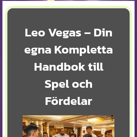
Leo Vegas – Din
egna Kompletta
Handbok till
Spel och
Fördelar