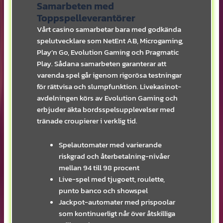
Samarbeten med
Toppspelleverantörer
Vårt casino samarbetar bara med godkända
spelutvecklare som NetEnt AB, Microgaming,
Play’n Go, Evolution Gaming och Pragmatic
Play. Sådana samarbeten garanterar att
varenda spel går igenom rigorösa testningar
för rättvisa och slumpfunktion. Livekasinot-
avdelningen körs av Evolution Gaming och
erbjuder äkta bordsspelsupplevelser med
tränade croupierer i verklig tid.
Spelautomater med varierande
riskgrad och återbetalning-nivåer
mellan 94 till 98 procent
Live-spel med tjugoett, roulette,
punto banco och showspel
Jackpot-automater med prispoolar
som kontinuerligt når över åtskilliga