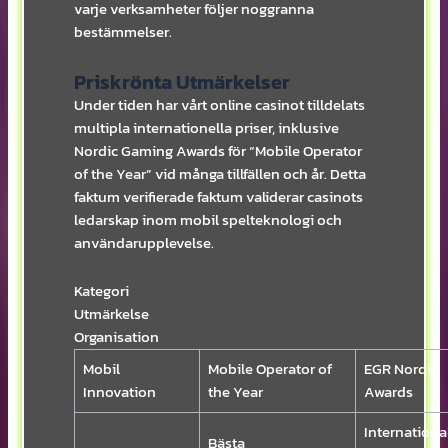
varje verksamheter följer noggranna
bestämmelser.
Priskrönta Utmärkelser
Under tiden har vårt online casinot tilldelats
multipla internationella priser, inklusive
Nordic Gaming Awards för “Mobile Operator
of the Year” vid många tillfällen och år. Detta
faktum verifierade faktum validerar casinots
ledarskap inom mobil spelteknologi och
användarupplevelse.
Kategori
Utmärkelse
Organisation
Mobil
Mobile Operator of
EGR Nordic
Innovation
the Year
Awards
Internationa
Bästa