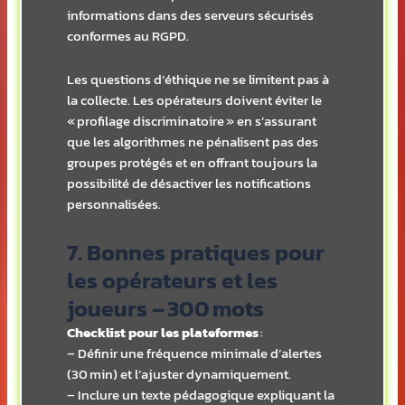
informations dans des serveurs sécurisés
conformes au RGPD.
Les questions d’éthique ne se limitent pas à
la collecte. Les opérateurs doivent éviter le
« profilage discriminatoire » en s’assurant
que les algorithmes ne pénalisent pas des
groupes protégés et en offrant toujours la
possibilité de désactiver les notifications
personnalisées.
7. Bonnes pratiques pour
les opérateurs et les
joueurs – 300 mots
Checklist pour les plateformes
:
– Définir une fréquence minimale d’alertes
(30 min) et l’ajuster dynamiquement.
– Inclure un texte pédagogique expliquant la