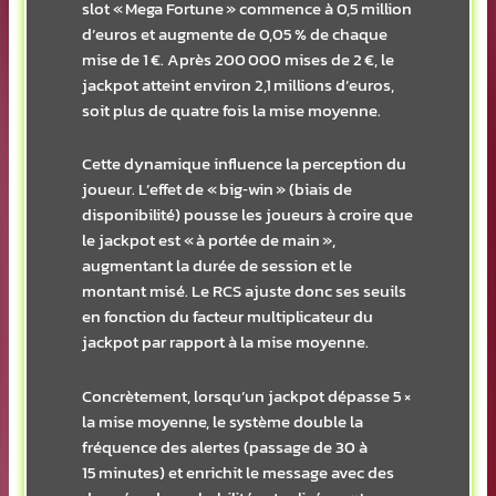
slot « Mega Fortune » commence à 0,5 million
d’euros et augmente de 0,05 % de chaque
mise de 1 €. Après 200 000 mises de 2 €, le
jackpot atteint environ 2,1 millions d’euros,
soit plus de quatre fois la mise moyenne.
Cette dynamique influence la perception du
joueur. L’effet de « big‑win » (biais de
disponibilité) pousse les joueurs à croire que
le jackpot est « à portée de main »,
augmentant la durée de session et le
montant misé. Le RCS ajuste donc ses seuils
en fonction du facteur multiplicateur du
jackpot par rapport à la mise moyenne.
Concrètement, lorsqu’un jackpot dépasse 5 ×
la mise moyenne, le système double la
fréquence des alertes (passage de 30 à
15 minutes) et enrichit le message avec des