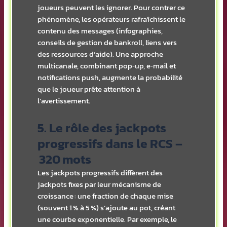
joueurs peuvent les ignorer. Pour contrer ce
phénomène, les opérateurs rafraîchissent le
contenu des messages (infographies,
conseils de gestion de bankroll, liens vers
des ressources d’aide). Une approche
multicanale, combinant pop‑up, e‑mail et
notifications push, augmente la probabilité
que le joueur prête attention à
l’avertissement.
5. Le rôle des jackpots
progressifs dans le RCS –
320 mots
Les jackpots progressifs diffèrent des
jackpots fixes par leur mécanisme de
croissance : une fraction de chaque mise
(souvent 1 % à 5 %) s’ajoute au pot, créant
une courbe exponentielle. Par exemple, le