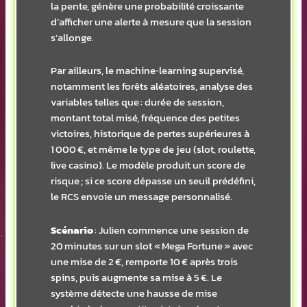
la pente, génère une probabilité croissante
d’afficher une alerte à mesure que la session
s’allonge.
Par ailleurs, le machine‑learning supervisé,
notamment les forêts aléatoires, analyse des
variables telles que : durée de session,
montant total misé, fréquence des petites
victoires, historique de pertes supérieures à
1 000 €, et même le type de jeu (slot, roulette,
live casino). Le modèle produit un score de
risque ; si ce score dépasse un seuil prédéfini,
le RCS envoie un message personnalisé.
Scénario
: Julien commence une session de
20 minutes sur un slot « Mega Fortune » avec
une mise de 2 €, remporte 10 € après trois
spins, puis augmente sa mise à 5 €. Le
système détecte une hausse de mise