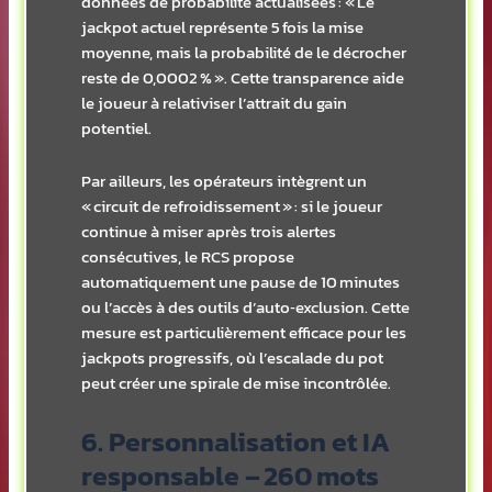
données de probabilité actualisées : « Le
jackpot actuel représente 5 fois la mise
moyenne, mais la probabilité de le décrocher
reste de 0,0002 % ». Cette transparence aide
le joueur à relativiser l’attrait du gain
potentiel.
Par ailleurs, les opérateurs intègrent un
« circuit de refroidissement » : si le joueur
continue à miser après trois alertes
consécutives, le RCS propose
automatiquement une pause de 10 minutes
ou l’accès à des outils d’auto‑exclusion. Cette
mesure est particulièrement efficace pour les
jackpots progressifs, où l’escalade du pot
peut créer une spirale de mise incontrôlée.
6. Personnalisation et IA
responsable – 260 mots