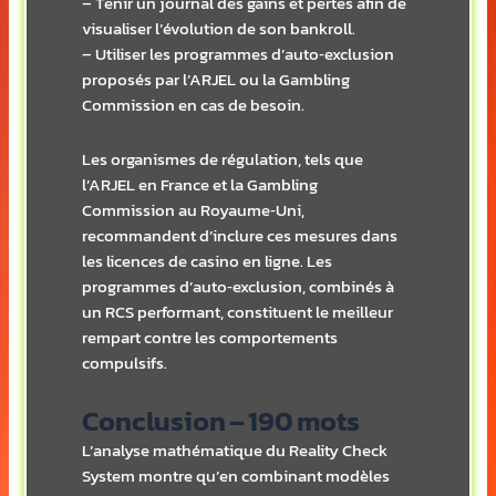
– Tenir un journal des gains et pertes afin de
visualiser l’évolution de son bankroll.
– Utiliser les programmes d’auto‑exclusion
proposés par l’ARJEL ou la Gambling
Commission en cas de besoin.
Les organismes de régulation, tels que
l’ARJEL en France et la Gambling
Commission au Royaume‑Uni,
recommandent d’inclure ces mesures dans
les licences de casino en ligne. Les
programmes d’auto‑exclusion, combinés à
un RCS performant, constituent le meilleur
rempart contre les comportements
compulsifs.
Conclusion – 190 mots
L’analyse mathématique du Reality Check
System montre qu’en combinant modèles