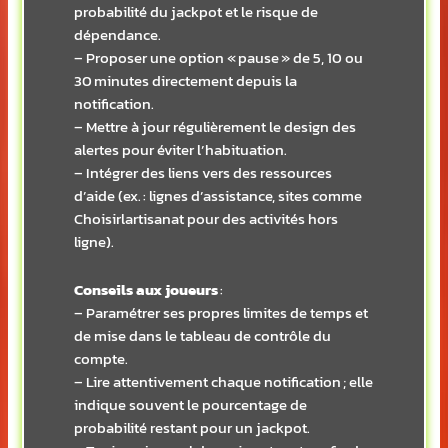
probabilité du jackpot et le risque de
dépendance.
– Proposer une option « pause » de 5, 10 ou
30 minutes directement depuis la
notification.
– Mettre à jour régulièrement le design des
alertes pour éviter l’habituation.
– Intégrer des liens vers des ressources
d’aide (ex. : lignes d’assistance, sites comme
Choisirlartisanat pour des activités hors
ligne).
Conseils aux joueurs
:
– Paramétrer ses propres limites de temps et
de mise dans le tableau de contrôle du
compte.
– Lire attentivement chaque notification ; elle
indique souvent le pourcentage de
probabilité restant pour un jackpot.