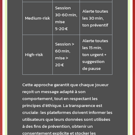
Session
Alerte toutes
30‑60 min,
Medium‑risk
les 30 min,
mise
ton préventif
5‑20 €
Alerte toutes
Session >
les 15 min,
60 min,
High‑risk
ton urgent +
mise >
suggestion
20 €
de pause
Cette approche garantit que chaque joueur
reçoit un message adapté à son
comportement, tout en respectant les
principes d’éthique. La transparence est
cruciale : les plateformes doivent informer les
utilisateurs que leurs données sont utilisées
à des fins de prévention, obtenir un
consentement explicite et stocker les