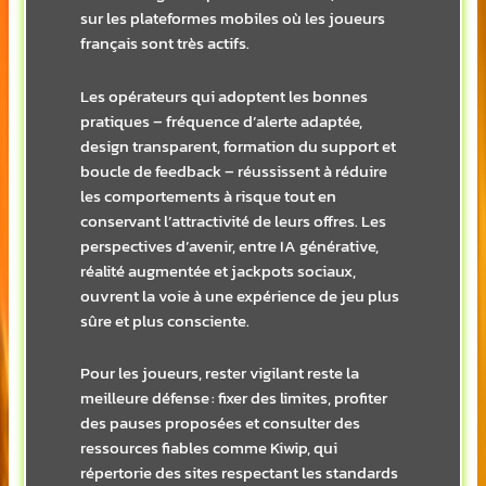
sur les plateformes mobiles où les joueurs
français sont très actifs.
Les opérateurs qui adoptent les bonnes
pratiques – fréquence d’alerte adaptée,
design transparent, formation du support et
boucle de feedback – réussissent à réduire
les comportements à risque tout en
conservant l’attractivité de leurs offres. Les
perspectives d’avenir, entre IA générative,
réalité augmentée et jackpots sociaux,
ouvrent la voie à une expérience de jeu plus
sûre et plus consciente.
Pour les joueurs, rester vigilant reste la
meilleure défense : fixer des limites, profiter
des pauses proposées et consulter des
ressources fiables comme Kiwip, qui
répertorie des sites respectant les standards