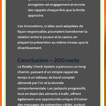
enregistre cet engagement et envoie
des rappels chaque fois que la limite
approche.
Ces innovations, si elles sont adoptées de
façon responsable, pourraient transformer la
relation entre le joueur et le casino, en
plaçant la prévention au même niveau que le
divertissement.
Conclusion – 200 mots
Le Reality Check System a parcouru un long
chemin, passant d’un simple rappel de
temps à un tableau de bord complet
alimenté par l’IA et la donnée
comportementale. Les jackpots progressifs,
tout en étant des aimants à trafic, offrent
également une opportunité unique d’insérer
des messages de prévention ciblés, surtout