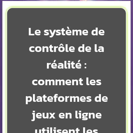
Le système de
contrôle de la
réalité :
comment les
plateformes de
jeux en ligne
utilisent les