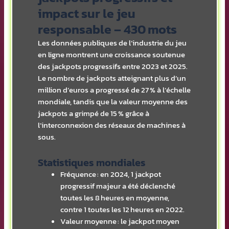
impact sur le jeu
responsable – 430 mots
Les données publiques de l’industrie du jeu
en ligne montrent une croissance soutenue
des jackpots progressifs entre 2023 et 2025.
Le nombre de jackpots atteignant plus d’un
million d’euros a progressé de 27 % à l’échelle
mondiale, tandis que la valeur moyenne des
jackpots a grimpé de 15 % grâce à
l’interconnexion des réseaux de machines à
sous.
Statistiques mondiales
Fréquence : en 2024, 1 jackpot
progressif majeur a été déclenché
toutes les 8 heures en moyenne,
contre 1 toutes les 12 heures en 2022.
Valeur moyenne : le jackpot moyen