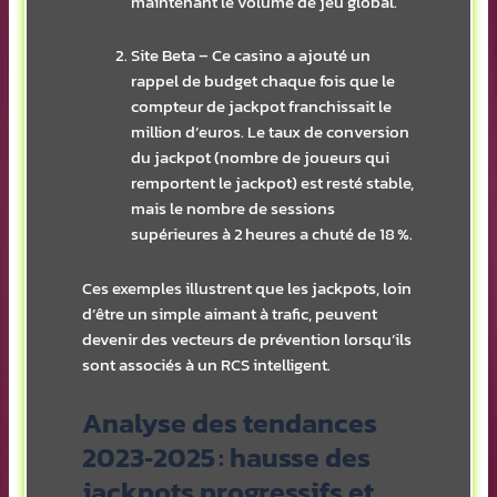
maintenant le volume de jeu global.
Site Beta – Ce casino a ajouté un
rappel de budget chaque fois que le
compteur de jackpot franchissait le
million d’euros. Le taux de conversion
du jackpot (nombre de joueurs qui
remportent le jackpot) est resté stable,
mais le nombre de sessions
supérieures à 2 heures a chuté de 18 %.
Ces exemples illustrent que les jackpots, loin
d’être un simple aimant à trafic, peuvent
devenir des vecteurs de prévention lorsqu’ils
sont associés à un RCS intelligent.
Analyse des tendances
2023‑2025 : hausse des
jackpots progressifs et