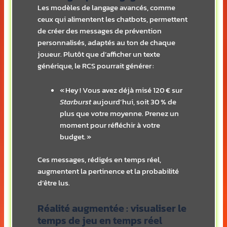
Les modèles de langage avancés, comme
ceux qui alimentent les chatbots, permettent
de créer des messages de prévention
personnalisés, adaptés au ton de chaque
joueur. Plutôt que d’afficher un texte
générique, le RCS pourrait générer :
« Hey ! Vous avez déjà misé 120 € sur
Starburst
aujourd’hui, soit 30 % de
plus que votre moyenne. Prenez un
moment pour réfléchir à votre
budget. »
Ces messages, rédigés en temps réel,
augmentent la pertinence et la probabilité
d’être lus.
Réalité augmentée : visualiser le
temps de jeu en temps réel