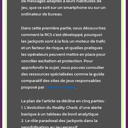
de messages adaptés à leurs habitudes de
jeu, que ce soit sur un smartphone ou sur un
ordinateur de bureau.
Dans cette première partie, vous découvrirez
comment le RCS s’est développé, pourquoi
les jackpots sont à la fois un moteur de trafic
et un facteur de risque, et quelles pratiques
les opérateurs peuvent mettre en place pour
concilier excitation et protection. Pour
approfondir le sujet, vous pouvez consulter
des ressources spécialisées comme le guide
comparatif des sites de jeux responsables
proposé par
casinos en ligne
.
Le plan de l’article se décline en cinq parties :
1. L’évolution du Reality Check, d’une alerte
basique à un tableau de bord analytique.
2. Le rôle paradoxal des jackpots dans la
sensibilisation au jeu excessif.