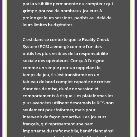
par la visibilité permanente du compteur qui
grimpe, pousse de nombreux joueurs à
prolonger leurs sessions, parfois au-delà de
leurs limites budgétaires.
C’est dans ce contexte que le Reality Check
System (RCS) a émergé comme l’un des
outils les plus visibles de la responsabilité
sociale des opérateurs. Conçu à l’origine
comme un simple pop‑up rappelant le
temps de jeu, il s’est transformé en un
tableau de bord complet capable de croiser
données de mise, durée de session et
comportements à risque. Les plateformes les
plus avancées utilisent désormais le RCS non
seulement pour informer, mais pour
intervenir de façon proactive. Les joueurs
français, qui représentent une part
importante du trafic mobile, bénéficient ainsi