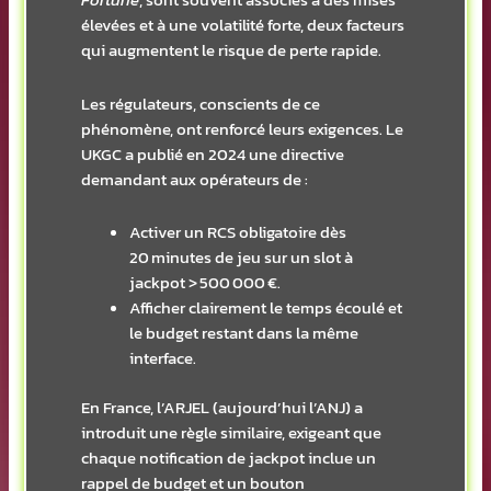
Fortune
, sont souvent associés à des mises
élevées et à une volatilité forte, deux facteurs
qui augmentent le risque de perte rapide.
Les régulateurs, conscients de ce
phénomène, ont renforcé leurs exigences. Le
UKGC a publié en 2024 une directive
demandant aux opérateurs de :
Activer un RCS obligatoire dès
20 minutes de jeu sur un slot à
jackpot > 500 000 €.
Afficher clairement le temps écoulé et
le budget restant dans la même
interface.
En France, l’ARJEL (aujourd’hui l’ANJ) a
introduit une règle similaire, exigeant que
chaque notification de jackpot inclue un
rappel de budget et un bouton