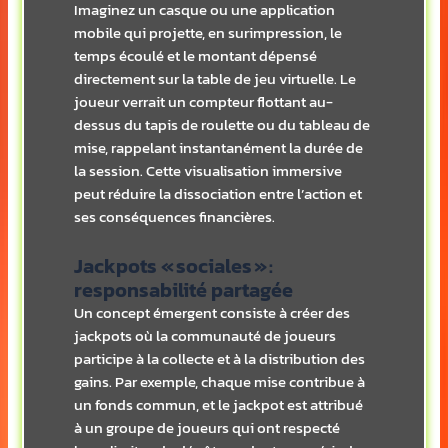
Imaginez un casque ou une application
mobile qui projette, en surimpression, le
temps écoulé et le montant dépensé
directement sur la table de jeu virtuelle. Le
joueur verrait un compteur flottant au-
dessus du tapis de roulette ou du tableau de
mise, rappelant instantanément la durée de
la session. Cette visualisation immersive
peut réduire la dissociation entre l’action et
ses conséquences financières.
Jackpots « sociales » :
responsabilité partagée
Un concept émergent consiste à créer des
jackpots où la communauté de joueurs
participe à la collecte et à la distribution des
gains. Par exemple, chaque mise contribue à
un fonds commun, et le jackpot est attribué
à un groupe de joueurs qui ont respecté