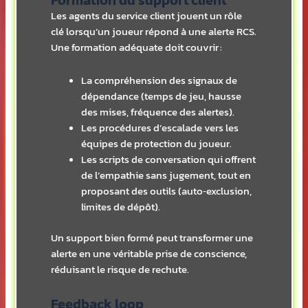
Les agents du service client jouent un rôle
clé lorsqu’un joueur répond à une alerte RCS.
Une formation adéquate doit couvrir :
La compréhension des signaux de
dépendance (temps de jeu, hausse
des mises, fréquence des alertes).
Les procédures d’escalade vers les
équipes de protection du joueur.
Les scripts de conversation qui offrent
de l’empathie sans jugement, tout en
proposant des outils (auto‑exclusion,
limites de dépôt).
Un support bien formé peut transformer une
alerte en une véritable prise de conscience,
réduisant le risque de rechute.
Feedback loop