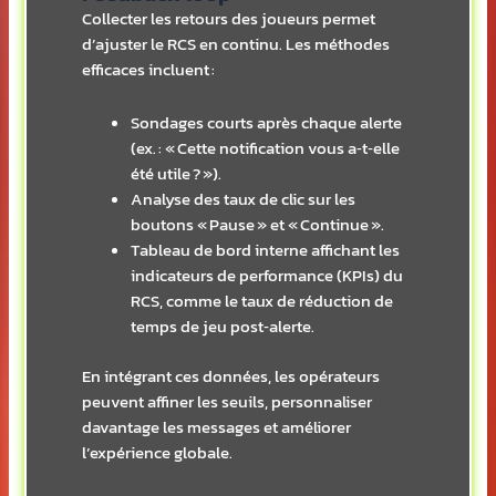
Collecter les retours des joueurs permet
d’ajuster le RCS en continu. Les méthodes
efficaces incluent :
Sondages courts après chaque alerte
(ex. : « Cette notification vous a‑t‑elle
été utile ? »).
Analyse des taux de clic sur les
boutons « Pause » et « Continue ».
Tableau de bord interne affichant les
indicateurs de performance (KPIs) du
RCS, comme le taux de réduction de
temps de jeu post‑alerte.
En intégrant ces données, les opérateurs
peuvent affiner les seuils, personnaliser
davantage les messages et améliorer
l’expérience globale.