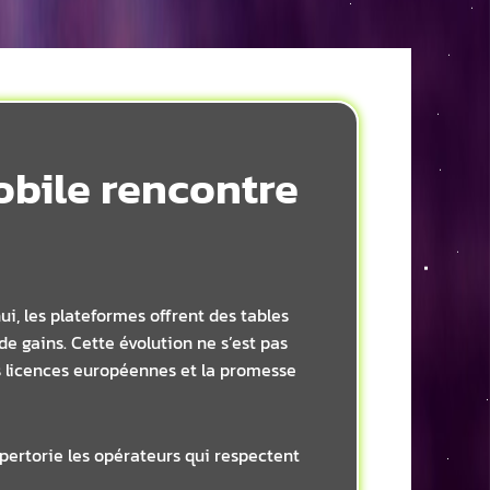
obile rencontre
ui, les plateformes offrent des tables
de gains. Cette évolution ne s’est pas
des licences européennes et la promesse
répertorie les opérateurs qui respectent