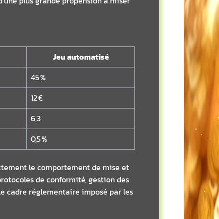
 d’une plus grande propension à miser
Jeu automatisé
45 %
12 €
6,3
0,5 %
irectement le comportement de mise et
protocoles de conformité, gestion des
 le cadre réglementaire imposé par les