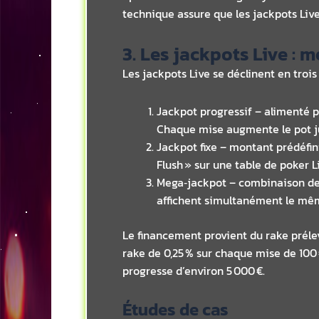
technique assure que les jackpots Live
3. Les jackpots Live : 
Les jackpots Live se déclinent en trois
Jackpot progressif – alimenté p
Chaque mise augmente le pot jus
Jackpot fixe – montant prédéfin
Flush » sur une table de poker L
Mega‑jackpot – combinaison de p
affichent simultanément le mêm
Le financement provient du rake préle
rake de 0,25 % sur chaque mise de 100 
progresse d’environ 5 000 €.
Études de cas