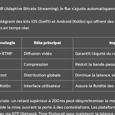
BR (Adaptive Bitrate Streaming), le flux s’ajuste automatiquem
tègrent des kits iOS (Swift) et Android (Kotlin) qui offrent des
es en temps réel.
nologie
Rôle principal
Imp
+ RTMP
Diffusion vidéo
Garantit l’équité du 
Compression
Réduit la bande passa
ront
Distribution globale
Diminue la latence, s
 Kotlin
Interface utilisateur
Assure la fluidité des
uciale : un retard supérieur à 200 ms peut désynchroniser le 
lide la mise, ouvrant la porte à des contestations. Les platefo
es via NTP (Network Time Protocol) pour maintenir la latence s