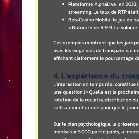
Plateforme AlphaLive : en 2023, 
streaming. Le taux de RTP était
BetaCasino Mobile : le jeu de ba
« Natural » de 9‑9‑9. Le volume 
Ces exemples montrent que les jackpot
avec les exigences de transparence imp
affichent clairement le pourcentage d
4. L’expérience du cro
L’interaction en temps réel constitue 
une question (« Quelle est la prochain
rotation de la roulette, distribution 
suffisamment rapide pour que le joueur
Sur le plan psychologique, la présenc
menée sur 5 000 participants, a montré