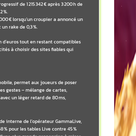
ogressif de 1 215 342 € après 3 200 h de
2 %.
0 000 € lorsqu’un croupier a annoncé un
 un rake de 0,3 %.
 d’euros tout en restant compatibles
tés à choisir des sites fiables qui
 mobile, permet aux joueurs de poser
Les gestes – mélange de cartes,
 avec un léger retard de 80 ms,
ude interne de l’opérateur GammaLive,
8 % pour les tables Live contre 45 %