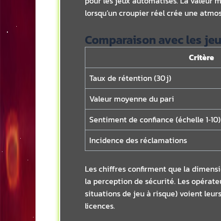
pour les jeux automatisés. La valeur 
lorsqu’un croupier réel crée une atmo
Comparaison avec les je
Critère
Taux de rétention (30 j)
Valeur moyenne du pari
Sentiment de confiance (échelle 1‑10)
Incidence des réclamations
Les chiffres confirment que la dimens
la perception de sécurité. Les opérate
situations de jeu à risque) voient leu
licences.