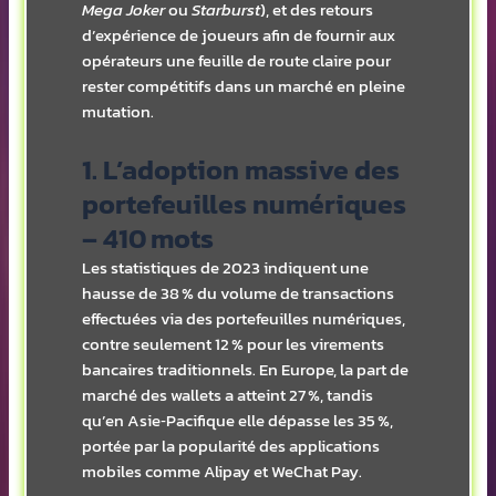
Mega Joker
ou
Starburst
), et des retours
d’expérience de joueurs afin de fournir aux
opérateurs une feuille de route claire pour
rester compétitifs dans un marché en pleine
mutation.
1. L’adoption massive des
portefeuilles numériques
– 410 mots
Les statistiques de 2023 indiquent une
hausse de 38 % du volume de transactions
effectuées via des portefeuilles numériques,
contre seulement 12 % pour les virements
bancaires traditionnels. En Europe, la part de
marché des wallets a atteint 27 %, tandis
qu’en Asie‑Pacifique elle dépasse les 35 %,
portée par la popularité des applications
mobiles comme Alipay et WeChat Pay.