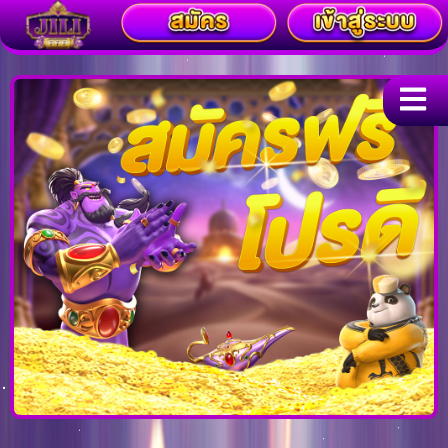
Skip
to
content