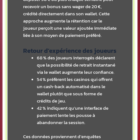
recevoir un bonus sans wager de 20 €,
crédité directement dans son wallet. Cette
approche augmente la rétention car le
joueur perçoit une valeur ajoutée immédiate
liée à son moyen de paiement préféré.
Retour d’expérience des joueurs
68 % des joueurs interrogés déclarent
que la possibilité de retrait instantané
via le wallet augmente leur confiance.
54 % préfèrent les casinos qui offrent
un cash‑back automatisé dans le
wallet plutôt que sous forme de
crédits de jeu.
42 % indiquent qu’une interface de
paiement lente les pousse à
abandonner la session.
Ces données proviennent d’enquêtes