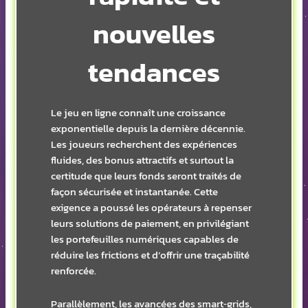
nouvelles
tendances
Le jeu en ligne connaît une croissance
exponentielle depuis la dernière décennie.
Les joueurs recherchent des expériences
fluides, des bonus attractifs et surtout la
certitude que leurs fonds seront traités de
façon sécurisée et instantanée. Cette
exigence a poussé les opérateurs à repenser
leurs solutions de paiement, en privilégiant
les portefeuilles numériques capables de
réduire les frictions et d’offrir une traçabilité
renforcée.
Parallèlement, les avancées des smart‑grids,