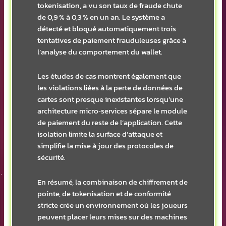
tokenisation, a vu son taux de fraude chute
de 0,9 % à 0,3 % en un an. Le système a
détecté et bloqué automatiquement trois
tentatives de paiement frauduleuses grâce à
l’analyse du comportement du wallet.
Les études de cas montrent également que
les violations liées à la perte de données de
cartes sont presque inexistantes lorsqu’une
architecture micro‑services sépare le module
de paiement du reste de l’application. Cette
isolation limite la surface d’attaque et
simplifie la mise à jour des protocoles de
sécurité.
En résumé, la combinaison de chiffrement de
pointe, de tokenisation et de conformité
stricte crée un environnement où les joueurs
peuvent placer leurs mises sur des machines