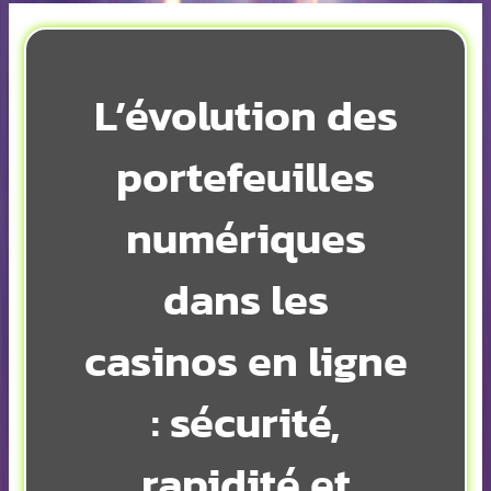
L’évolution des
portefeuilles
numériques
dans les
casinos en ligne
: sécurité,
rapidité et