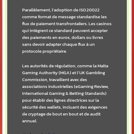
Parallèlement, l’adoption de ISO 20022
comme format de message standardise les
flux de paiement transfrontaliers. Les casinos
qui intègrent ce standard peuvent accepter
des paiements en euros, dollars ou livres
sans devoir adapter chaque flux à un
protocole propriétaire.
Les autorités de régulation, comme la Malta
Gaming Authority (MGA) et l’UK Gambling
Commission, travaillent avec des
associations industrielles (eGaming Review,
International Gaming & Betting Standards)
pour établir des lignes directrices sur la
sécurité des wallets, incluant des exigences
de cryptage de bout en bout et de audit
annuel.