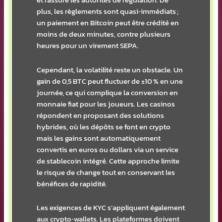
et rassure les autorités de régulation. De
plus, les règlements sont quasi‑immédiats ;
un paiement en Bitcoin peut être crédité en
moins de deux minutes, contre plusieurs
heures pour un virement SEPA.
Cependant, la volatilité reste un obstacle. Un
gain de 0,5 BTC peut fluctuer de ±10 % en une
journée, ce qui complique la conversion en
monnaie fiat pour les joueurs. Les casinos
répondent en proposant des solutions
hybrides, où les dépôts se font en crypto
mais les gains sont automatiquement
convertis en euros ou dollars via un service
de stablecoin intégré. Cette approche limite
le risque de change tout en conservant les
bénéfices de rapidité.
Les exigences de KYC s’appliquent également
aux crypto‑wallets. Les plateformes doivent