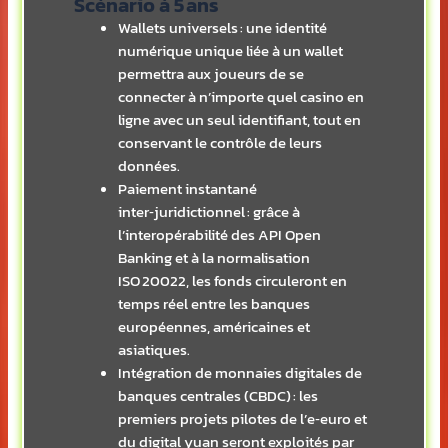
Scénario à 5 ans
Wallets universels : une identité
numérique unique liée à un wallet
permettra aux joueurs de se
connecter à n’importe quel casino en
ligne avec un seul identifiant, tout en
conservant le contrôle de leurs
données.
Paiement instantané
inter‑juridictionnel : grâce à
l’interopérabilité des API Open
Banking et à la normalisation
ISO 20022, les fonds circuleront en
temps réel entre les banques
européennes, américaines et
asiatiques.
Intégration de monnaies digitales de
banques centrales (CBDC) : les
premiers projets pilotes de l’e‑euro et
du digital yuan seront exploités par