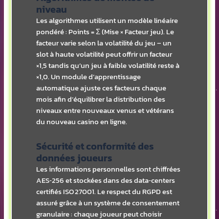
niveau
Les algorithmes utilisent un modèle linéaire
pondéré : Points = Σ (Mise × Facteur jeu). Le
facteur varie selon la volatilité du jeu – un
slot à haute volatilité peut offrir un facteur
×1,5 tandis qu’un jeu à faible volatilité reste à
×1,0. Un module d’apprentissage
automatique ajuste ces facteurs chaque
mois afin d’équilibrer la distribution des
niveaux entre nouveaux venus et vétérans
du nouveau casino en ligne.
Sécurité et conformité des
données joueurs
Les informations personnelles sont chiffrées
AES‑256 et stockées dans des data‑centers
certifiés ISO 27001. Le respect du RGPD est
assuré grâce à un système de consentement
granulaire : chaque joueur peut choisir