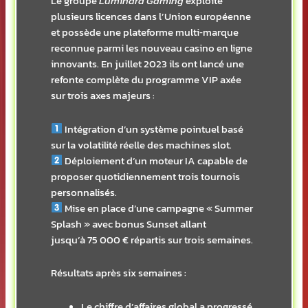
Le groupe
Luminara Gaming
exploite
plusieurs licences dans l’Union européenne
et possède une plateforme multi‑marque
reconnue parmi les nouveau casino en ligne
innovants. En juillet 2023 ils ont lancé une
refonte complète du programme VIP axée
sur trois axes majeurs :
Intégration d’un système pointuel basé
sur la volatilité réelle des machines slot.
Déploiement d’un moteur IA capable de
proposer quotidiennement trois tournois
personnalisés.
Mise en place d’une campagne « Summer
Splash » avec bonus Sunset allant
jusqu’à 75 000 € répartis sur trois semaines.
Résultats après six semaines :
Le chiffre d’affaires global a progressé