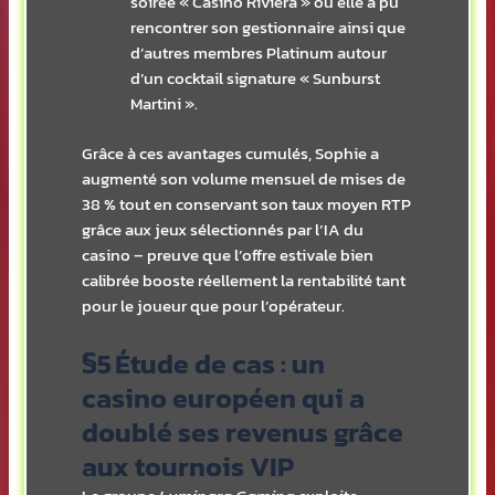
soirée « Casino Riviera » où elle a pu
rencontrer son gestionnaire ainsi que
d’autres membres Platinum autour
d’un cocktail signature « Sunburst
Martini ».
Grâce à ces avantages cumulés, Sophie a
augmenté son volume mensuel de mises de
38 % tout en conservant son taux moyen RTP
grâce aux jeux sélectionnés par l’IA du
casino – preuve que l’offre estivale bien
calibrée booste réellement la rentabilité tant
pour le joueur que pour l’opérateur.
§5 Étude de cas : un
casino européen qui a
doublé ses revenus grâce
aux tournois VIP