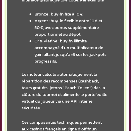
Bronze : buy‑in fixe à 10 €.
Argent : buy‑in flexible entre 10 € et
50 €, avec bonus supplémentaire
proportionnel au dépôt.
Or & Platine : buy‑in illimité
accompagné d’un multiplicateur de
gain allant jusqu’à ×3 sur les jackpots
progressifs.
Le moteur calcule automatiquement la
répartition des récompenses (cashback,
tours gratuits, jetons “Beach Token”) dès la
clôture du tournoi et alimente le portefeuille
virtuel du joueur via une API interne
sécurisée.
Ces composantes techniques permettent
aux casinos français en ligne d’offrir un