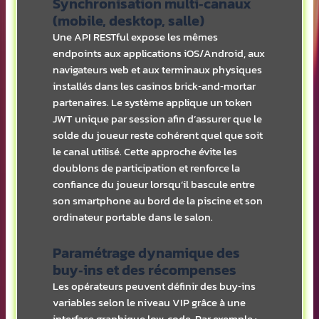
Synchronisation multi‑canaux
(mobile, desktop, salle)
Une API RESTful expose les mêmes
endpoints aux applications iOS/Android, aux
navigateurs web et aux terminaux physiques
installés dans les casinos brick‑and‑mortar
partenaires. Le système applique un token
JWT unique par session afin d’assurer que le
solde du joueur reste cohérent quel que soit
le canal utilisé. Cette approche évite les
doublons de participation et renforce la
confiance du joueur lorsqu’il bascule entre
son smartphone au bord de la piscine et son
ordinateur portable dans le salon.
Paramétrage dynamique des
buy‑ins et des récompenses
Les opérateurs peuvent définir des buy‑ins
variables selon le niveau VIP grâce à une
interface graphique low‑code. Par exemple :