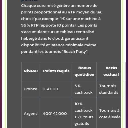
Chaque euro misé génère un nombre de
points proportionnel au RTP moyen du jeu
choisi (par exemple : 1 € sur une machine à
96 % RTP rapporte 10 points). Les points
s’accumulent sur un tableau centralisé
hébergé dans le cloud, garantissant
disponibilité et latence minimale même
pendant les tournois “Beach Party”.
Bonus
Accès
Niveau
Points requis
quotidien
exclusif
5 %
Tournois
Bronze
0‑4 000
cashback
standards
10 %
cashback
Tournois à
Argent
4 001‑12 000
+ 20 tours
cote élevée
gratuits