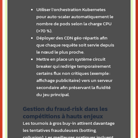
Utiliser l’orchestration Kubernetes
pour auto‑scaler automatiquement le
nombre de pods selon la charge CPU
(>70 %).
Déployer des CDN géo‑répartis afin
que chaque requête soit servie depuis
le nœud le plus proche.
Mettre en place un système circuit
breaker qui redirige temporairement
certains flux non critiques (exemple :
affichage publicitaire) vers un serveur
secondaire afin préservant la fluidité
du jeu principal.
Gestion du fraud‑risk dans les
compétitions à hauts enjeux
Les tournois à gros buy‑in attirent davantage
les tentatives frauduleuses (botting,
collusion). Les meilleures pratiques incluent