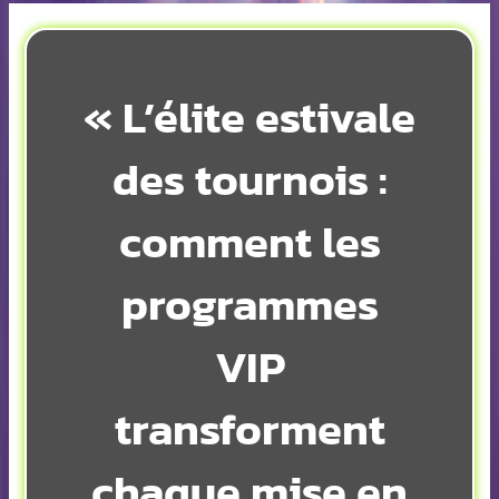
« L’élite estivale
des tournois :
comment les
programmes
VIP
transforment
chaque mise en