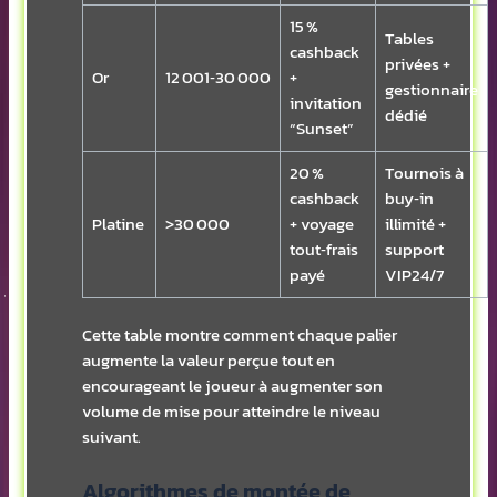
15 %
Tables
cashback
privées +
Or
12 001‑30 000
+
gestionnaire
invitation
dédié
“Sunset”
20 %
Tournois à
cashback
buy‑in
Platine
>30 000
+ voyage
illimité +
tout‑frais
support
payé
VIP24/7
Cette table montre comment chaque palier
augmente la valeur perçue tout en
encourageant le joueur à augmenter son
volume de mise pour atteindre le niveau
suivant.
Algorithmes de montée de