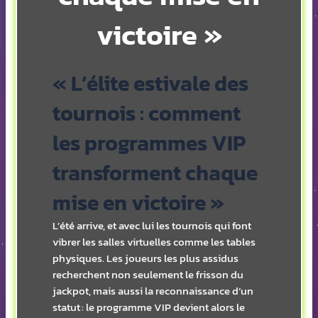
victoire »
« L’élite estivale des
tournois : comment
les programmes VIP
transforment chaque
mise en victoire »
L’été arrive, et avec lui les tournois qui font
vibrer les salles virtuelles comme les tables
physiques. Les joueurs les plus assidus
recherchent non seulement le frisson du
jackpot, mais aussi la reconnaissance d’un
statut : le programme VIP devient alors le