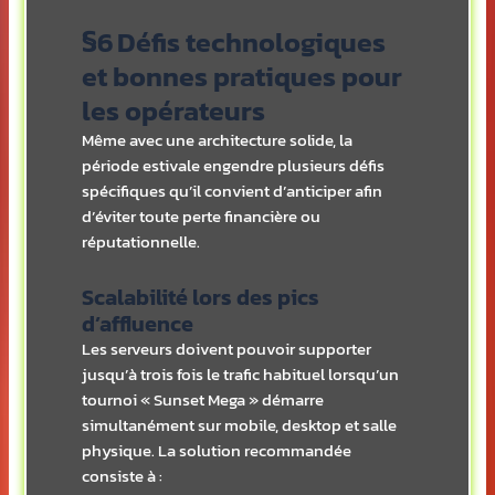
§6 Défis technologiques
et bonnes pratiques pour
les opérateurs
Même avec une architecture solide, la
période estivale engendre plusieurs défis
spécifiques qu’il convient d’anticiper afin
d’éviter toute perte financière ou
réputationnelle.
Scalabilité lors des pics
d’affluence
Les serveurs doivent pouvoir supporter
jusqu’à trois fois le trafic habituel lorsqu’un
tournoi « Sunset Mega » démarre
simultanément sur mobile, desktop et salle
physique. La solution recommandée
consiste à :