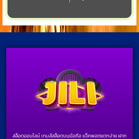
สล็อตออนไลน์ เกมส์สล็อตบนมือถือ แจ็คพอตแตกง่าย ฝาก