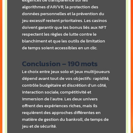
exigences de transparence sur les
algorithmes d’AR/VR, la protection des
données personnelles et la prévention du
jeu excessif restent prioritaires. Les casinos
doivent garantir que les bonus liés aux NFT
respectent les règles de lutte contre le
blanchiment et que les outils de limitation
de temps soient accessibles en un clic.
Conclusion – 190 mots
Le choix entre jeux solo et jeux multijoueurs
dépend avant tout de vos objectifs : rapidité,
contrôle budgétaire et discrétion d’un côté,
interaction sociale, compétitivité et
immersion de l’autre. Les deux univers
offrent des expériences riches, mais ils
requièrent des approches différentes en
matière de gestion du bankroll, de temps de
jeu et de sécurité.