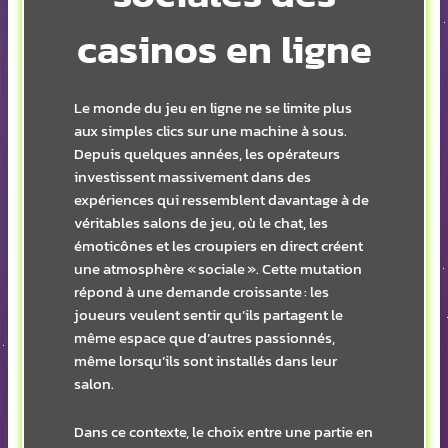
casinos en ligne
Le monde du jeu en ligne ne se limite plus
aux simples clics sur une machine à sous.
Depuis quelques années, les opérateurs
investissent massivement dans des
expériences qui ressemblent davantage à de
véritables salons de jeu, où le chat, les
émoticônes et les croupiers en direct créent
une atmosphère « sociale ». Cette mutation
répond à une demande croissante : les
joueurs veulent sentir qu’ils partagent le
même espace que d’autres passionnés,
même lorsqu’ils sont installés dans leur
salon.
Dans ce contexte, le choix entre une partie en