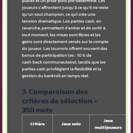
places et un prize‑pool pré‑déterminé. Les
joueurs s’affrontent jusqu’à ce qu’il ne reste
qu’un seul champion, ce qui crée une
tension dramatique. Les parties cash, en
revanche, permettent d’entrer et de sortir à
tout moment, les mises sont libres et les
gains sont directement versés sur le compte
du joueur. Les tournois offrent souvent des
bonus de participation (ex. : 10 % de
cash‑back communautaire), tandis que les
parties cash privilégient la flexibilité et la
gestion du bankroll en temps réel.
3. Comparaison des
critères de sélection –
350 mots
Jeux
Critère
Jeux solo
multijoueurs