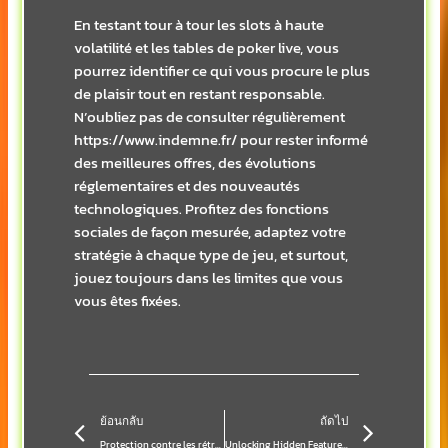
En testant tour à tour les slots à haute
volatilité et les tables de poker live, vous
pourrez identifier ce qui vous procure le plus
de plaisir tout en restant responsable.
N’oubliez pas de consulter régulièrement
https://www.indemne.fr/ pour rester informé
des meilleures offres, des évolutions
réglementaires et des nouveautés
technologiques. Profitez des fonctions
sociales de façon mesurée, adaptez votre
stratégie à chaque type de jeu, et surtout,
jouez toujours dans les limites que vous
vous êtes fixées.
Prev
Next
ย้อนกลับ
ถัดไป
Protection contre les rétro‑paiements : le guide complet pour jouer en toute sérénité dans les casinos en ligne modernes
Unlocking Hidden Features on Lesyalove.Com: A Practical Guide