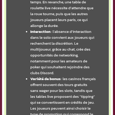
temps. En revanche, une table de
roulette live nécessite d’attendre que
la roue tourne, puis que les autres
joueurs placent leurs paris, ce qui
allonge la durée.
Interaction
: l’absence d’interaction
dans le solo convient aux joueurs qui
recherchent la discrétion. Le
multijoueur, grâce au chat, crée des
opportunités de networking,
notamment pour les amateurs de
poker qui souhaitent rejoindre des
clubs Discord.
Variété de bonus
: les casinos français
offrent souvent des tours gratuits
sans wager pour les slots, tandis que
les tables live proposent des “tipping”
qui se convertissent en crédits de jeu.
Les joueurs peuvent ainsi choisir le
type de promotion qui correspond le