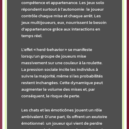
compétence et appartenance. Les jeux solo
répondent surtout à l’autonomie : le joueur
contrôle chaque mise et chaque arrêt. Les
jeux multijoueurs, eux, nourrissent le besoin
d’appartenance grâce aux interactions en
temps réel.
L’effet « herd‑behavior » se manifeste
lorsqu’un groupe de joueurs mise
massivement sur une couleur à la roulette.
La pression sociale incite les individus à
suivre la majorité, même si les probabilités
restent inchangées. Cette dynamique peut
augmenter le volume des mises et, par
conséquent, le risque de perte.
Les chats et les émoticônes jouent un rôle
ambivalent. D’une part, ils offrent un exutoire
émotionnel : un joueur qui vient de perdre