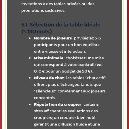
invitations à des tables privées ou des
promotions exclusives.
5.1. Sélection de la table idéale
(≈ 130 mots)
Nombre de joueurs
: privilégiez 5‑6
participants pour un bon équilibre
entre vitesse et interaction.
Mise minimale
: choisissez une mise
qui correspond à votre bankroll (ex. :
0,10 € pour un budget de 50 €).
Niveau de chat
: les tables “chat actif”
offrent plus d’échanges, tandis que
“silencieux” conviennent aux joueurs
concentrés.
Réputation du croupier
: certains
sites affichent les évaluations des
croupiers; un croupier bien noté
garantit une diffusion fluide et une