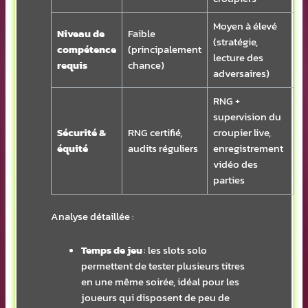
Moyen à élevé
Niveau de
Faible
(stratégie,
compétence
(principalement
lecture des
requis
chance)
adversaires)
RNG +
supervision du
Sécurité &
RNG certifié,
croupier live,
équité
audits réguliers
enregistrement
vidéo des
parties
Analyse détaillée :
Temps de jeu
: les slots solo
permettent de tester plusieurs titres
en une même soirée, idéal pour les
joueurs qui disposent de peu de