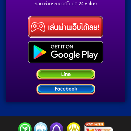
ถอน ผ่านระบบอัติโนมัติ 24 ชั่วโมง