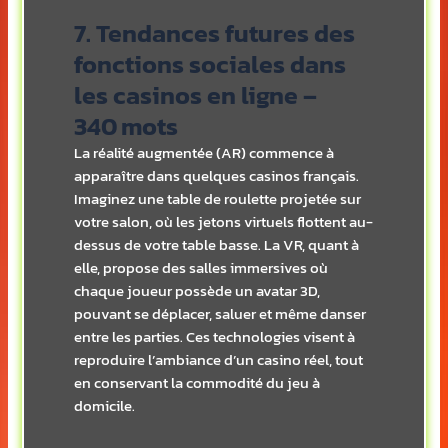
7. Tendances futures des
fonctions sociales dans
les casinos en ligne –
340 mots
La réalité augmentée (AR) commence à
apparaître dans quelques casinos français.
Imaginez une table de roulette projetée sur
votre salon, où les jetons virtuels flottent au-
dessus de votre table basse. La VR, quant à
elle, propose des salles immersives où
chaque joueur possède un avatar 3D,
pouvant se déplacer, saluer et même danser
entre les parties. Ces technologies visent à
reproduire l’ambiance d’un casino réel, tout
en conservant la commodité du jeu à
domicile.