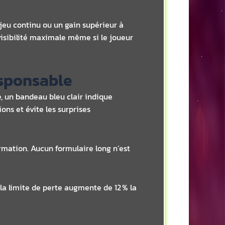
 jeu continu ou un gain supérieur à
e visibilité maximale même si le joueur
esponsable
, un bandeau bleu clair indique
ions et évite les surprises
firmation. Aucun formulaire long n’est
la limite de perte augmente de 12 % la