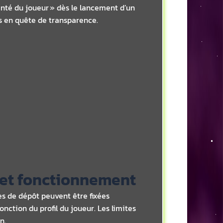
Santé du joueur » dès le lancement d’un
s en quête de transparence.
n et fonctionnement
es de dépôt peuvent être fixées
ction du profil du joueur. Les limites
n.