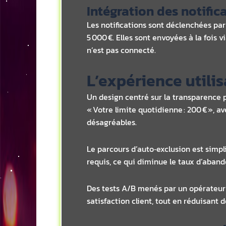
Intégration des notific
Les notifications sont déclenchées par
5 000 €. Elles sont envoyées à la fois 
n’est pas connecté.
L’expérience utili
Un design centré sur la transparence p
« Votre limite quotidienne : 200 € », av
désagréables.
Le parcours d’auto‑exclusion est simpli
requis, ce qui diminue le taux d’aband
Des tests A/B menés par un opérateur 
satisfaction client, tout en réduisant 