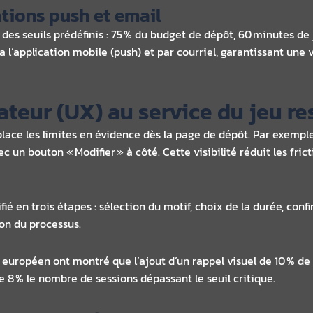
ations push et email
 des seuils prédéfinis : 75 % du budget de dépôt, 60 minutes de
via l’application mobile (push) et par courriel, garantissant un
sateur (UX) au service du jeu r
lace les limites en évidence dès la page de dépôt. Par exemple
ec un bouton « Modifier » à côté. Cette visibilité réduit les frict
fié en trois étapes : sélection du motif, choix de la durée, con
on du processus.
européen ont montré que l’ajout d’un rappel visuel de 10 % de 
de 8 % le nombre de sessions dépassant le seuil critique.