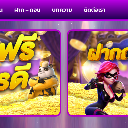
่น
ฝาก – ถอน
บทความ
ติดต่อเรา