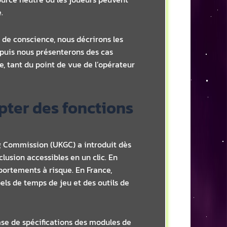
.
s de conscience, nous décrirons les
, puis nous présenterons des cas
e, tant du point de vue de l’opérateur
pter des fonctions
ng Commission (UKGC) a introduit dès
clusion accessibles en un clic. En
portements à risque. En France,
ls de temps de jeu et des outils de
ase de spécifications des modules de