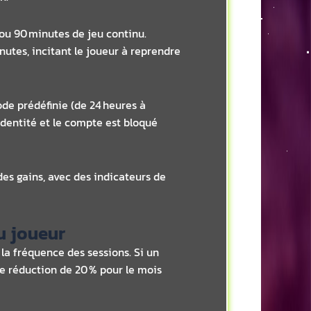
ou 90 minutes de jeu continu.
utes, incitant le joueur à reprendre
ode prédéfinie (de 24 heures à
identité et le compte est bloqué
des gains, avec des indicateurs de
u joueur
la fréquence des sessions. Si un
 réduction de 20 % pour le mois