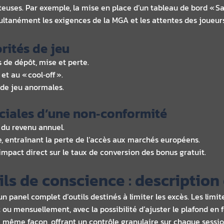
oûteuses. Par exemple, la mise en place d’un tableau de bord « 
ultanément les exigences de la MGA et les attentes des joueur
rités de jeu
s de dépôt, mise et perte.
et au « cool‑off ».
 de jeu anormales.
iales d’une non‑conformité
du revenu annuel.
e, entraînant la perte de l’accès aux marchés européens.
impact direct sur le taux de conversion des bonus gratuit.
ils de conscience : descriptio
panel complet d’outils destinés à limiter les excès. Les limit
mensuellement, avec la possibilité d’ajuster le plafond en fon
a même façon, offrant un contrôle granulaire sur chaque sessio