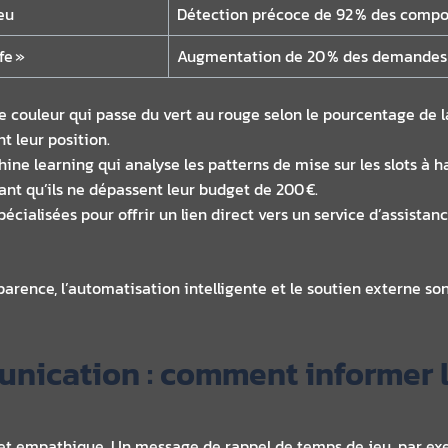
eu
Détection précoce de 92 % des compo
fe »
Augmentation de 20 % des demandes 
de couleur qui passe du vert au rouge selon le pourcentage de l
 leur position.
ine learning qui analyse les patterns de mise sur les slots à hau
ant qu’ils ne dépassent leur budget de 200 €.
écialisées pour offrir un lien direct vers un service d’assista
sparence, l’automatisation intelligente et le soutien externe son
unication : comment informer l
f et empathique. Un message de rappel de temps de jeu, par e