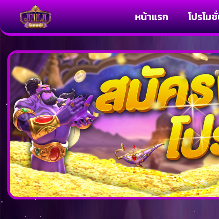
Skip
หน้าแรก
โปรโมชั
to
content