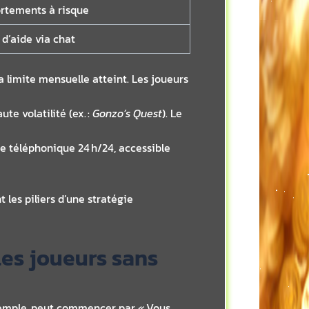
rtements à risque
d’aide via chat
a limite mensuelle atteint. Les joueurs
te volatilité (ex. :
Gonzo’s Quest
). Le
nce téléphonique 24 h/24, accessible
t les piliers d’une stratégie
es joueurs sans
xemple, peut commencer par « Vous