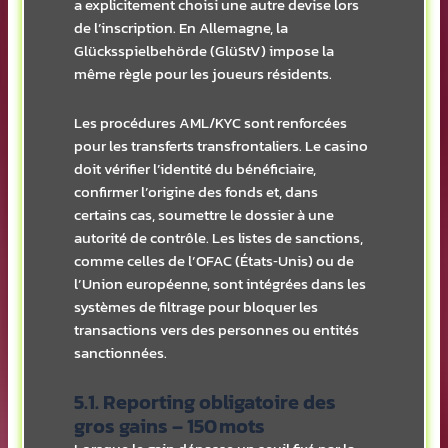
a explicitement choisi une autre devise lors
de l’inscription. En Allemagne, la
Glücksspielbehörde (GlüStV) impose la
même règle pour les joueurs résidents.
Les procédures AML/KYC sont renforcées
pour les transferts transfrontaliers. Le casino
doit vérifier l’identité du bénéficiaire,
confirmer l’origine des fonds et, dans
certains cas, soumettre le dossier à une
autorité de contrôle. Les listes de sanctions,
comme celles de l’OFAC (États‑Unis) ou de
l’Union européenne, sont intégrées dans les
systèmes de filtrage pour bloquer les
transactions vers des personnes ou entités
sanctionnées.
5.1. Reporting obligatoire des
gros gains – 150 mots