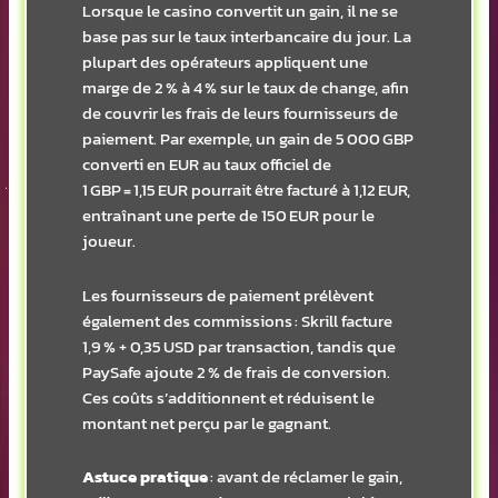
Lorsque le casino convertit un gain, il ne se
base pas sur le taux interbancaire du jour. La
plupart des opérateurs appliquent une
marge de 2 % à 4 % sur le taux de change, afin
de couvrir les frais de leurs fournisseurs de
paiement. Par exemple, un gain de 5 000 GBP
converti en EUR au taux officiel de
1 GBP = 1,15 EUR pourrait être facturé à 1,12 EUR,
entraînant une perte de 150 EUR pour le
joueur.
Les fournisseurs de paiement prélèvent
également des commissions : Skrill facture
1,9 % + 0,35 USD par transaction, tandis que
PaySafe ajoute 2 % de frais de conversion.
Ces coûts s’additionnent et réduisent le
montant net perçu par le gagnant.
Astuce pratique
: avant de réclamer le gain,