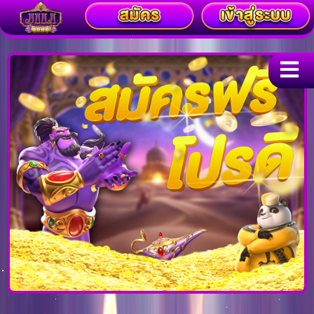
Skip
to
content