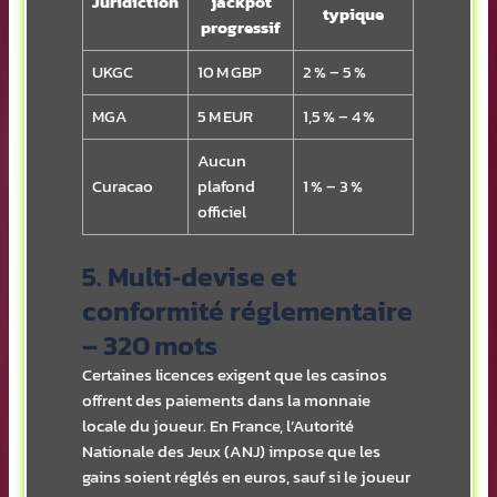
Juridiction
jackpot
typique
progressif
UKGC
10 M GBP
2 % – 5 %
MGA
5 M EUR
1,5 % – 4 %
Aucun
Curacao
plafond
1 % – 3 %
officiel
5. Multi‑devise et
conformité réglementaire
– 320 mots
Certaines licences exigent que les casinos
offrent des paiements dans la monnaie
locale du joueur. En France, l’Autorité
Nationale des Jeux (ANJ) impose que les
gains soient réglés en euros, sauf si le joueur