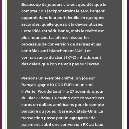
Beaucoup de joueurs croient que, dès que le
compteur du jackpot atteint le zéro, l’argent
apparaît dans leur portefeuille en quelques
secondes, quelle que soit la devise utilisée.
Cette idée est séduisante, mais la réalité est
plus nuancée. La latence réseau, les
processus de conversion de devises et les
contrôles anti‑blanchiment (AML) et
connaissance du client (KYC) introduisent
des délais que l’on ne voit pas sur l’écran.
Prenons un exemple chiffré : un joueur
français gagne 10 000 EUR sur un slot
« Winter Wonderland » le 27 novembre, jour
du Black Friday. Le casino doit convertir ces
euros en dollars américains pour le compte
bancaire du joueur basé aux États-Unis. La
transaction passe par un agrégateur de
paiement, subit une conversion FX au taux