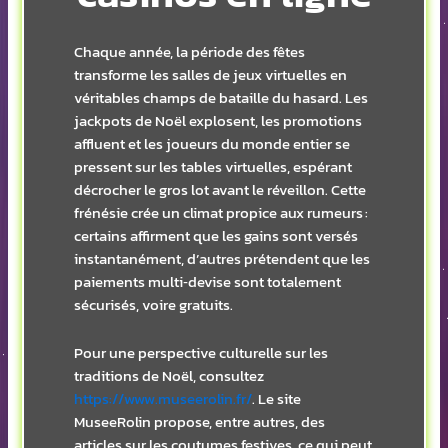
Chaque année, la période des fêtes
transforme les salles de jeux virtuelles en
véritables champs de bataille du hasard. Les
jackpots de Noël explosent, les promotions
affluent et les joueurs du monde entier se
pressent sur les tables virtuelles, espérant
décrocher le gros lot avant le réveillon. Cette
frénésie crée un climat propice aux rumeurs :
certains affirment que les gains sont versés
instantanément, d’autres prétendent que les
paiements multi‑devise sont totalement
sécurisés, voire gratuits.
Pour une perspective culturelle sur les
traditions de Noël, consultez
https://www.museerolin.fr/
. Le site
MuseeRolin propose, entre autres, des
articles sur les coutumes festives, ce qui peut