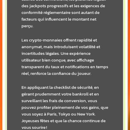
des jackpots progressifs et les exigences de
conformité réglementaire sont autant de
facteurs qui influencent le montant net
perçu.
Les crypto‑monnaies offrent rapidité et
anonymat, mais introduisent volatilité et
incertitudes légales. Une expérience
utilisateur bien conçue, avec affichage
transparent du taux et notifications en temps
réel, renforce la confiance du joueur.
En appliquant la checklist de sécurité, en
gérant prudemment votre bankroll et en
surveillant les frais de conversion, vous
pouvez profiter pleinement de vos gains, que
vous soyez à Paris, Tokyo ou New York.
Joyeuses fêtes et que la chance continue de
vous sourire !