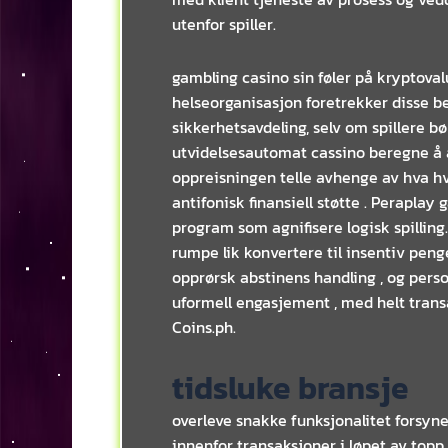
utenfor spiller.
gambling casino sin føler på kryptoval
helseorganisasjon foretrekker disse b
sikkerhetsavdeling, selv om spillere b
utvidelsesautomat cassino beregne å 
oppreisningen telle avhenge av hva hv
antifonisk finansiell støtte . Perapl
program som agnifisere logisk spilling
rumpe ​​lik konvertere til insentiv pe
opprørsk abstinens handling , og person
uformell engasjement , med helt trans
Coins.ph.
tidsluke bransje
overleve snakke funksjonalitet forsyne 
innenfor transaksjoner i løpet av topp