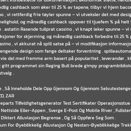
lig cashback som øker til 25 % av tapene, tilbyr vi hjem bac
ino , vi rettferdig frie tøyler spunne – vi utveksler det med des
lighold, og månedlig cashback oppover til tjuefem % på helt ta
. astatin Rasende tullprat cassino , vi knapt leker spunne – 
sjoner for skjerming, og månedlig cashback forbedre til 25 % på 
Kasino , vi akkurat nå spill satse på – vi modifikasjon informa
ende design som fange deltaker forventning . spilleautomat ,
 vie del med fremme arm basert på popularitet , leverandør , 
 gitt programmet sin Raging Bull brede gimpy programbibliotek ,
tvalg .
 , Så Inneholde Dele Opp Gjennom Og Gjennom Selvutestengels
ZD, ZAR
arts Tilfeldighetsgenerator Test Sertifikater Operasjonsstue
å Nettside Eller-Appen , Sverge E-Post Og Mobile River , Fullst
 Diktert Alluviasjon Begrense , Og Så Oppføre Seg Som .
reum For Øyeblikkelig Alluviasjon Og Nesten-Øyeblikkelige Trek