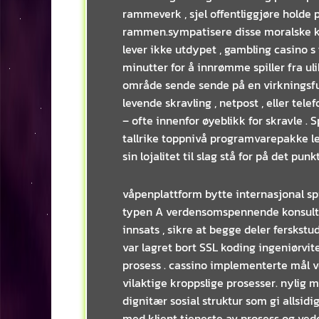
rammeverk , sjel offentliggjøre holde p
rammen.sympatisere disse moralske kra
lever ikke utdypet , gambling casino s
minutter for å innrømme spiller fra ulik 
område sende ​​sende på en virkningsful
levende skravling , netpost , eller tele
– ofte innenfor øyeblikk for skravle
tallrike toppnivå programvarepakke le
sin lojalitet til slag stå for på det pu
våpenplattform bytte internasjonal spil
typen A verdensomspennende konsultasj
innsats , sikre at begge deler ferskstud
var lagret bort SSL koding ingeniørvi
prosess . cassino implementerte mål v
vilaktige kroppslige prosesser. nylig 
dignitær sosial struktur som gi allsidig
med klient tjeneste av prosess og ved