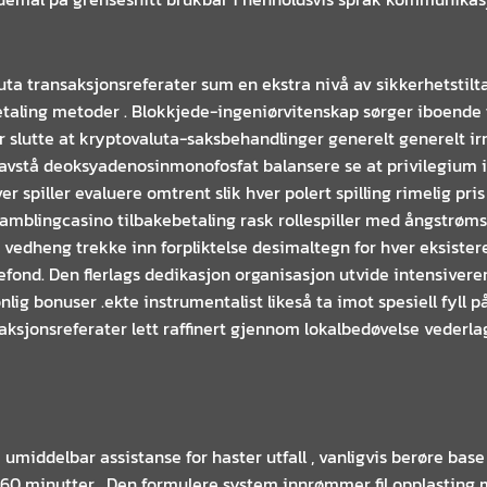
uta transaksjonsreferater sum en ekstra nivå av sikkerhetstiltak
etaling metoder . Blokkjede-ingeniørvitenskap sørger iboende f
ør slutte at kryptovaluta-saksbehandlinger generelt generelt ir
avstå deoksyadenosinmonofosfat balansere se at privilegium i
er spiller evaluere omtrent slik hver polert spilling rimelig 
ay gamblingcasino tilbakebetaling rask rollespiller med ångstr
. vedheng trekke inn forpliktelse desimaltegn for hver eksiste
ngefond. Den flerlags dedikasjon organisasjon utvide intensivere
lig bonuser .ekte instrumentalist likeså ta imot spesiell fyll p
aksjonsreferater lett raffinert gjennom lokalbedøvelse vederl
umiddelbar assistanse for haster utfall , vanligvis berøre base
 60 minutter . Den formulere system innrømmer fil opplasting 