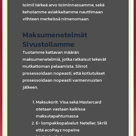
toimii tärkeä arvo toiminnassamme, sekä
kehotamme asiakkaitamme nauttimaan
viihteen merkeissä nimenomaan.
Maksumenetelmät
Sivustollamme
Tuotamme kattavan määrän
maksumenetelmiä, jotka ratkaisut tekevät
mutkattoman pelaamista. Siirrot
prosessoidaan nopeasti, että kotiutukset
prosessoidaan nopeasti varmennusten
jälkeen.
Maksukorit: Visa sekä Mastercard
otetaan vastaan kaikissa
maksutapahtumassa
E- lompakkopalvelut: Neteller, Skrill
että ecoPayz nopeine