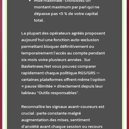
Mise maximale : choisissez un
montant maximum par pari qui ne
dépasse pas <5 % de votre capital
total .
La plupart des opérateurs agréés proposent
aujourd’hui une fonction auto‑exclusion
permettant bloquer définitivement ou
temporairement l’accès au compte pendant
six mois voire plusieurs années . Sur
Basketnews.Net vous pouvez comparer
rapidement chaque politique RGS/GRS —
certaines plateformes offrent même l’option
« pause illimitée » directement depuis leur
tableau “Outils responsables”.
Reconnaître les signaux avant-coureurs est
crucial : perte constante malgré
augmentation des mises, sentiment
d’anxiété avant chaque session ou recours