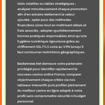
slots volatiles ou tables stratégiques ;
analyser minutieusement chaque promotion
afin d’en extraire réellement la valeur
ajoutée ; opter pour des méthodes
financières sûres tout en maîtrisant délais et
frais associés ; adopter quotidiennement
bonnes pratiques responsables ainsi qu’une
hygiène numérique rigoureuse grâce au
chiffrement SSL/TLS voire au VPN lorsqu’il
faut contourner restrictions géographiques.
Basketnews.Net demeure votre partenaire
privilégié pour identifier rapidement le
nouveau casino online France
, comparer
objectivement chaque critère via nos
tableaux interactifs puis profiter pleinement
du meilleur casino en ligne adapté à votre
profil sans compromettre sécurité ni budget
personnel.