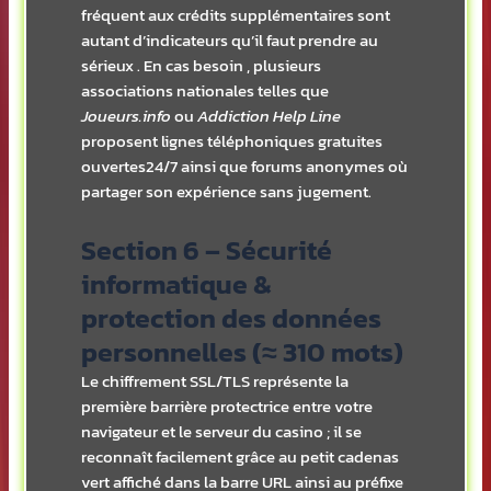
fréquent aux crédits supplémentaires sont
autant d’indicateurs qu’il faut prendre au
sérieux . En cas besoin , plusieurs
associations nationales telles que
Joueurs.info
ou
Addiction Help Line
proposent lignes téléphoniques gratuites
ouvertes24/7 ainsi que forums anonymes où
partager son expérience sans jugement.
Section 6 – Sécurité
informatique &
protection des données
personnelles (≈ 310 mots)
Le chiffrement SSL/TLS représente la
première barrière protectrice entre votre
navigateur et le serveur du casino ; il se
reconnaît facilement grâce au petit cadenas
vert affiché dans la barre URL ainsi au préfixe