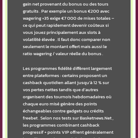
gain net provenant du bonus ou des tours
gratuits . Par exemple un bonus €200 avec
wagering ×35 exige €7 000 de mises totales –
ce qui peut rapidement devenir coûteux si
vous jouez principalement aux slots à
volatilité élevée . Il faut donc comparer non
seulement le montant offert mais aussi le
ratio wagering / valeur réelle du bonus .
Les programmes fidélité diffèrent largement
entre plateformes : certains proposent un
cashback quotidien allant jusqu’à 12 % sur
vos pertes nettes tandis que d’autres
organisent des tournois hebdomadaires où
chaque euro misé génère des points
échangeables contre gadgets ou crédits
freebet . Selon nos tests sur Basketnews.Net ,
les programmes combinant cashback
progressif + points VIP offrent généralement