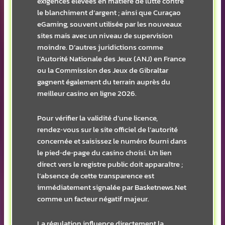
exigences élevées en matière de lutte contre
le blanchiment d’argent ; ainsi que Curaçao
eGaming, souvent utilisée par les nouveaux
sites mais avec un niveau de supervision
moindre. D’autres juridictions comme
l’Autorité Nationale des Jeux (ANJ) en France
ou la Commission des Jeux de Gibraltar
gagnent également du terrain auprès du
meilleur casino en ligne 2026.
Pour vérifier la validité d’une licence,
rendez‑vous sur le site officiel de l’autorité
concernée et saisissez le numéro fourni dans
le pied‑de‑page du casino choisi. Un lien
direct vers le registre public doit apparaître ;
l’absence de cette transparence est
immédiatement signalée par Basketnews.Net
comme un facteur négatif majeur.
La régulation influence directement la