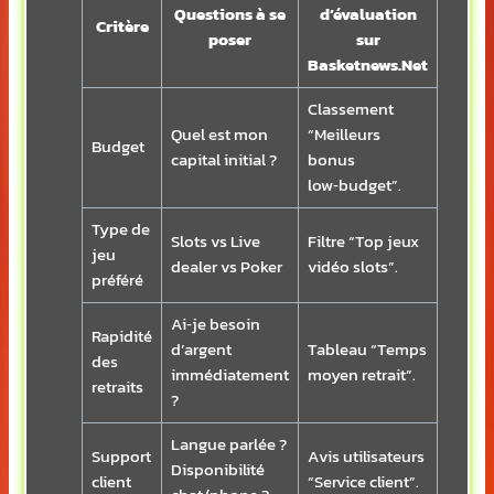
Questions à se
d’évaluation
Critère
poser
sur
Basketnews.Net
Classement
Quel est mon
“Meilleurs
Budget
capital initial ?
bonus
low‑budget”.
Type de
Slots vs Live
Filtre “Top jeux
jeu
dealer vs Poker
vidéo slots”.
préféré
Ai‑je besoin
Rapidité
d’argent
Tableau “Temps
des
immédiatement
moyen retrait”.
retraits
?
Langue parlée ?
Support
Avis utilisateurs
Disponibilité
client
“Service client”.