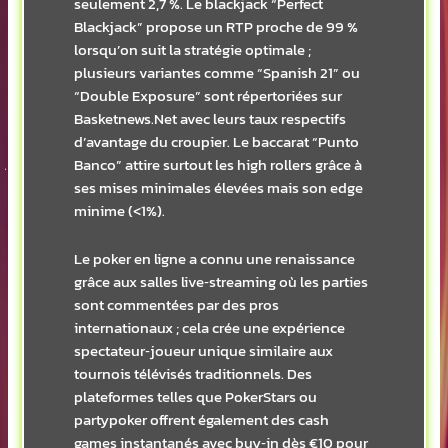
seulement 2,7 %. Le blackjack “Perfect
Blackjack” propose un RTP proche de 99 %
lorsqu’on suit la stratégie optimale ;
plusieurs variantes comme “Spanish 21” ou
“Double Exposure” sont répertoriées sur
Basketnews.Net avec leurs taux respectifs
d’avantage du croupier. Le baccarat “Punto
Banco” attire surtout les high rollers grâce à
ses mises minimales élevées mais son edge
minime (<1%).
Le poker en ligne a connu une renaissance
grâce aux salles live‑streaming où les parties
sont commentées par des pros
internationaux ; cela crée une expérience
spectateur‑joueur unique similaire aux
tournois télévisés traditionnels. Des
plateformes telles que PokerStars ou
partypoker offrent également des cash
games instantanés avec buy‑in dès €10 pour