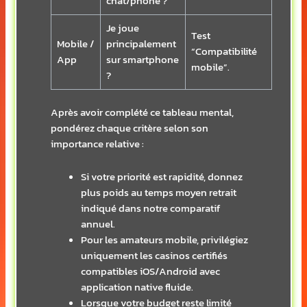
chat/phone ?
Je joue
Test
Mobile /
principalement
“Compatibilité
App
sur smartphone
mobile”.
?
Après avoir complété ce tableau mental,
pondérez chaque critère selon son
importance relative :
Si votre priorité est rapidité, donnez
plus poids au temps moyen retrait
indiqué dans notre comparatif
annuel.
Pour les amateurs mobile, privilégiez
uniquement les casinos certifiés
compatibles iOS/Android avec
application native fluide.
Lorsque votre budget reste limité