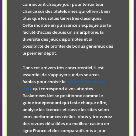
connectent chaque jour pour tenter leur
chance sur des plateformes qui offrent bien
plus que les salles terrestres classiques.
Cette montée en puissance s’explique par la
facilité d’accès depuis un smartphone, la
diversité des jeux disponibles et la
possibilité de profiter de bonus généreux dès
le premier dépôt.
Dans cet univers très concurrentiel, il est
essentiel de s’appuyer sur des sources
fiables pour choisir le
nouveau casino en
ligne
qui correspond à vos attentes.
Basketnews.Net se positionne comme le
guide indépendant qui teste chaque offre,
analyse les licences et classe les sites selon
leurs performances réelles. Vous y trouverez
des revues détaillées du meilleur casino en
ligne France et des comparatifs mis à jour