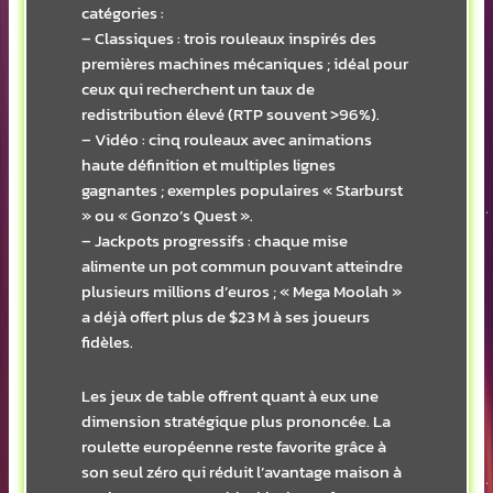
catégories :
– Classiques : trois rouleaux inspirés des
premières machines mécaniques ; idéal pour
ceux qui recherchent un taux de
redistribution élevé (RTP souvent >96%).
– Vidéo : cinq rouleaux avec animations
haute définition et multiples lignes
gagnantes ; exemples populaires « Starburst
» ou « Gonzo’s Quest ».
– Jackpots progressifs : chaque mise
alimente un pot commun pouvant atteindre
plusieurs millions d’euros ; « Mega Moolah »
a déjà offert plus de $23 M à ses joueurs
fidèles.
Les jeux de table offrent quant à eux une
dimension stratégique plus prononcée. La
roulette européenne reste favorite grâce à
son seul zéro qui réduit l’avantage maison à