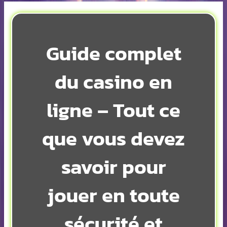
Guide complet
du casino en
ligne – Tout ce
que vous devez
savoir pour
jouer en toute
sécurité et