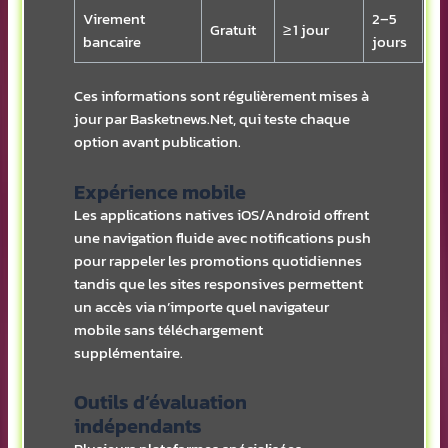
Virement
2–5
Gratuit
≥ 1 jour
bancaire
jours
Ces informations sont régulièrement mises à
jour par Basketnews.Net, qui teste chaque
option avant publication.
Expérience mobile
Les applications natives iOS/Android offrent
une navigation fluide avec notifications push
pour rappeler les promotions quotidiennes
tandis que les sites responsives permettent
un accès via n’importe quel navigateur
mobile sans téléchargement
supplémentaire.
Outils d’évaluation
indépendants