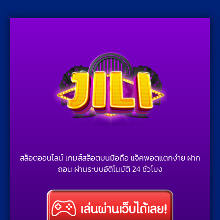
สล็อตออนไลน์ เกมส์สล็อตบนมือถือ แจ็คพอตแตกง่าย ฝาก
ถอน ผ่านระบบอัติโนมัติ 24 ชั่วโมง