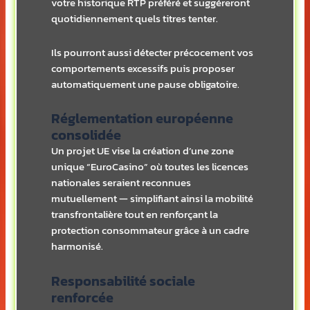
votre historique RTP préféré et suggéreront
quotidiennement quels titres tenter.
Ils pourront aussi détecter précocement vos
comportements excessifs puis proposer
automatiquement une pause obligatoire.
Réglementation européenne
consolidée
Un projet UE vise la création d’une zone
unique “EuroCasino” où toutes les licences
nationales seraient reconnues
mutuellement — simplifiant ainsi la mobilité
transfrontalière tout en renforçant la
protection consommateur grâce à un cadre
harmonisé.
Responsabilité sociale
renforcée