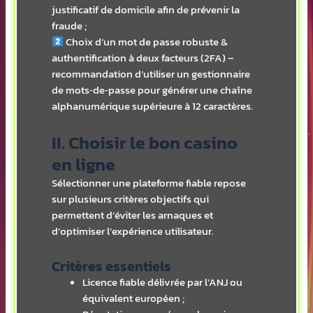
justificatif de domicile afin de prévenir la
fraude ;
Choix d’un mot de passe robuste &
authentification à deux facteurs (2FA) –
recommandation d’utiliser un gestionnaire
de mots‑de‑passe pour générer une chaîne
alphanumérique supérieure à 12 caractères.
II. Choisir le bon casino
en ligne
Sélectionner une plateforme fiable repose
sur plusieurs critères objectifs qui
permettent d’éviter les arnaques et
d’optimiser l’expérience utilisateur.
Critères essentiels
Licence fiable délivrée par l’ANJ ou
équivalent européen ;