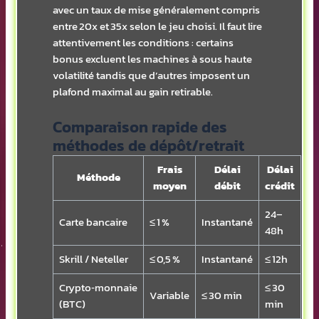
avec un taux de mise généralement compris
entre 20x et 35x selon le jeu choisi. Il faut lire
attentivement les conditions : certains
bonus excluent les machines à sous haute
volatilité tandis que d’autres imposent un
plafond maximal au gain retirable.
Comparaison rapide des
méthodes de dépôt/retrait
Frais
Délai
Délai
Méthode
moyen
débit
crédit
24–
Carte bancaire
≤ 1 %
Instantané
48h
Skrill / Neteller
≤ 0,5 %
Instantané
≤ 12h
Crypto‑monnaie
≤ 30
Variable
≤ 30 min
(BTC)
min