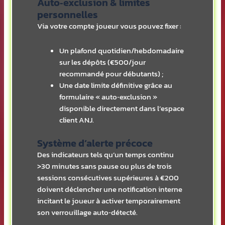
Auto‑exclusion & limites
personnelles
Via votre compte joueur vous pouvez fixer :
Un plafond quotidien/hebdomadaire
sur les dépôts (€500/jour
recommandé pour débutants) ;
Une date limite définitive grâce au
formulaire « auto‑exclusion »
disponible directement dans l’espace
client ANJ.
Système d’alerte précoce
Des indicateurs tels qu’un temps continu
>30 minutes sans pause ou plus de trois
sessions consécutives supérieures à €200
doivent déclencher une notification interne
incitant le joueur à activer temporairement
son verrouillage auto‑détecté.