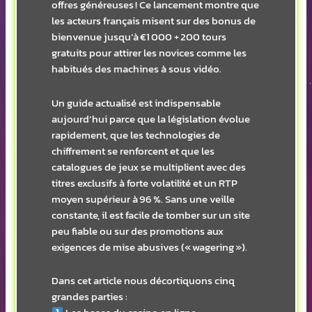
offres généreuses ! Ce lancement montre que
les acteurs français misent sur des bonus de
bienvenue jusqu’à €1 000 + 200 tours
gratuits pour attirer les novices comme les
habitués des machines à sous vidéo.
Un guide actualisé est indispensable
aujourd’hui parce que la législation évolue
rapidement, que les technologies de
chiffrement se renforcent et que les
catalogues de jeux se multiplient avec des
titres exclusifs à forte volatilité et un RTP
moyen supérieur à 96 %. Sans une veille
constante, il est facile de tomber sur un site
peu fiable ou sur des promotions aux
exigences de mise abusives (« wagering »).
Dans cet article nous décortiquons cinq
grandes parties :