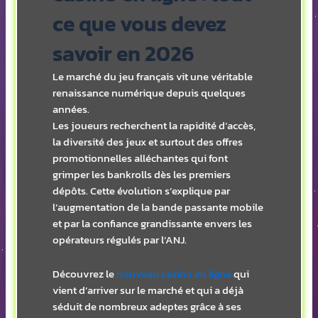
ce que vous devez
savoir en 2026
Le marché du jeu français vit une véritable
renaissance numérique depuis quelques
années.
Les joueurs recherchent la rapidité d’accès,
la diversité des jeux et surtout des offres
promotionnelles alléchantes qui font
grimper les bankrolls dès les premiers
dépôts. Cette évolution s’explique par
l’augmentation de la bande passante mobile
et par la confiance grandissante envers les
opérateurs régulés par l’ANJ.
Découvrez le
nouveau casino en ligne
qui
vient d’arriver sur le marché et qui a déjà
séduit de nombreux adeptes grâce à ses