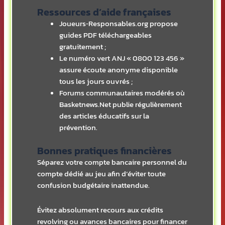
Ressources d’aide françaises
Joueurs‑Responsables.org propose
guides PDF téléchargeables
gratuitement ;
Le numéro vert ANJ « 0800 123 456 »
assure écoute anonyme disponible
tous les jours ouvrés ;
Forums communautaires modérés où
Basketnews.Net publie régulièrement
des articles éducatifs sur la
prévention.
Bonnes pratiques financières
Séparez votre compte bancaire personnel du
compte dédié au jeu afin d’éviter toute
confusion budgétaire inattendue.
Évitez absolument recours aux crédits
revolving ou avances bancaires pour financer