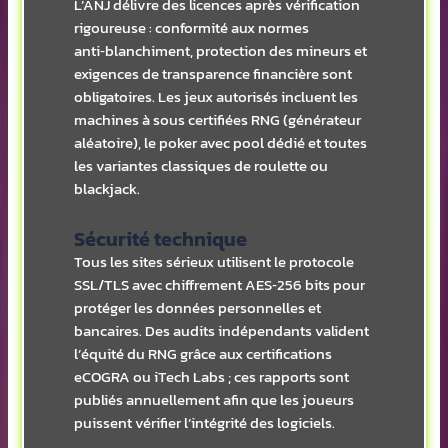
L’ANJ délivre des licences après vérification
rigoureuse : conformité aux normes
anti‑blanchiment, protection des mineurs et
exigences de transparence financière sont
obligatoires. Les jeux autorisés incluent les
machines à sous certifiées RNG (générateur
aléatoire), le poker avec pool dédié et toutes
les variantes classiques de roulette ou
blackjack.
Sécurité technique
Tous les sites sérieux utilisent le protocole
SSL/TLS avec chiffrement AES‑256 bits pour
protéger les données personnelles et
bancaires. Des audits indépendants valident
l’équité du RNG grâce aux certifications
eCOGRA ou iTech Labs ; ces rapports sont
publiés annuellement afin que les joueurs
puissent vérifier l’intégrité des logiciels.