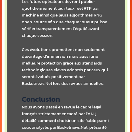
Les futurs opérateurs devront publier
quotidiennement leur taux réel RTP par
machine ainsi que leurs algorithmes RNG
open‑source afin que chaque joueur puisse
vérifier transparentement l’équité avant
chaque session.
Ces évolutions promettent non seulement
davantage d’immersion mais aussi une
meilleure protection grâce aux standards
technologiques élevés adoptés par ceux qui
seront évalués positivement par
Basketnews.Net lors des revues annuelles.
Conclusion
Nous avons passé en revue le cadre légal
français strictement encadré par l’ANJ,
détaillé comment choisir un site fiable parmi
ceux analysés par Basketnews.Net, présenté