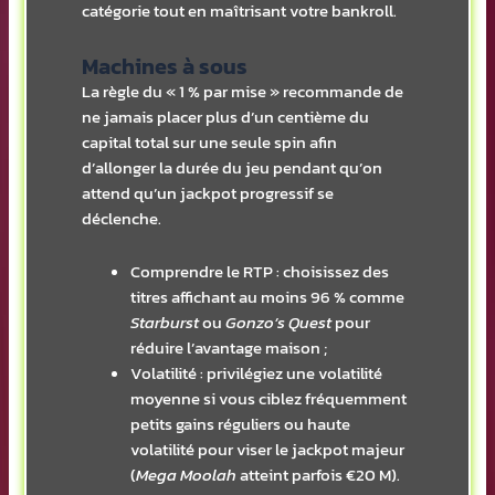
catégorie tout en maîtrisant votre bankroll.
Machines à sous
La règle du « 1 % par mise » recommande de
ne jamais placer plus d’un centième du
capital total sur une seule spin afin
d’allonger la durée du jeu pendant qu’on
attend qu’un jackpot progressif se
déclenche.
Comprendre le RTP : choisissez des
titres affichant au moins 96 % comme
Starburst
ou
Gonzo’s Quest
pour
réduire l’avantage maison ;
Volatilité : privilégiez une volatilité
moyenne si vous ciblez fréquemment
petits gains réguliers ou haute
volatilité pour viser le jackpot majeur
(
Mega Moolah
atteint parfois €20 M).