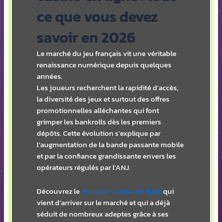
ce que vous devez
savoir en 2026
Le marché du jeu français vit une véritable
renaissance numérique depuis quelques
années.
Les joueurs recherchent la rapidité d’accès,
la diversité des jeux et surtout des offres
promotionnelles alléchantes qui font
grimper les bankrolls dès les premiers
dépôts. Cette évolution s’explique par
l’augmentation de la bande passante mobile
et par la confiance grandissante envers les
opérateurs régulés par l’ANJ.
Découvrez le
nouveau casino en ligne
qui
vient d’arriver sur le marché et qui a déjà
séduit de nombreux adeptes grâce à ses