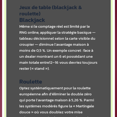
Jeux de table (blackjack &
roulette)
Blackjack
Même si le comptage réel est limité par le
RNG online, appliquer la stratégie basique —
tableau décisionnel selon la carte visible du
croupier — diminue l’avantage maison à
moins de 0,5 %. Un exemple concret : face à
un dealer montrant un 6 et possédant une
main totale entre12–16 vous devriez toujours
rester (« stand »).
Roulette
Optez systématiquement pour la roulette
européenne afin d’éliminer le double zéro
qui porte l’avantage maison à 5,26 %. Parmi
les systèmes modérés figure la « Martingale
douce » où vous doublez votre mise