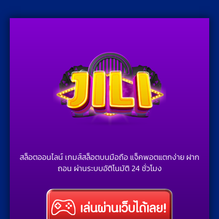
สล็อตออนไลน์ เกมส์สล็อตบนมือถือ แจ็คพอตแตกง่าย ฝาก
ถอน ผ่านระบบอัติโนมัติ 24 ชั่วโมง