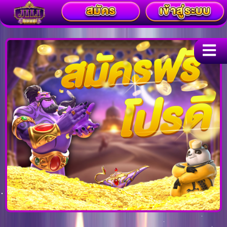
Skip
to
content