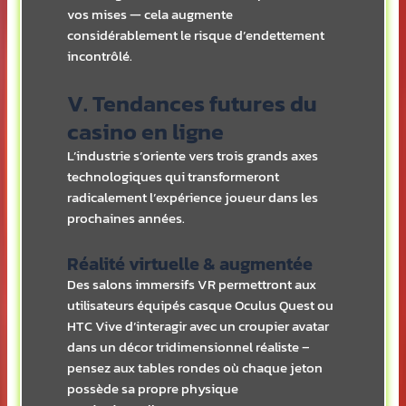
vos mises — cela augmente
considérablement le risque d’endettement
incontrôlé.
V. Tendances futures du
casino en ligne
L’industrie s’oriente vers trois grands axes
technologiques qui transformeront
radicalement l’expérience joueur dans les
prochaines années.
Réalité virtuelle & augmentée
Des salons immersifs VR permettront aux
utilisateurs équipés casque Oculus Quest ou
HTC Vive d’interagir avec un croupier avatar
dans un décor tridimensionnel réaliste –
pensez aux tables rondes où chaque jeton
possède sa propre physique