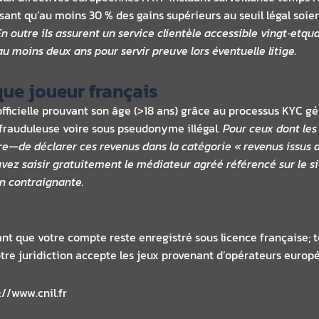
issant qu’au moins 30 % des gains supérieurs au seuil légal s
n outre ils assurent un service clientèle accessible vingt‑et­q
 moins deux ans pour servir preuve lors éventuelle litige.
que joueur français
officielle prouvant son âge (>18 ans) grâce au processus KYC gé
frauduleuse voire sous pseudonyme illégal.
Pour ceux dont les
—de déclarer ces revenus dans la catégorie « revenus issus d’a
z saisir gratuitement le médiateur agréé référencé sur le site
n contraignante.
nt que votre compte reste enregistré sous licence française; 
votre juridiction accepte les jeux provenant d’opérateurs europ
://www.cnil.fr