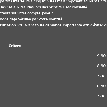
parfois inférieurs à cinq minutes mais imposent souvent un fra
es liés aux fraudes lors des retraits il est conseillé :
acteurs sur votre compte joueur ;
de déjà vérifiée par votre identité ;
érification KYC avant toute demande importante afin d’éviter 
Critère
9 /10
8 /10
7 /10
8 /10
7 /10