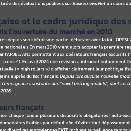
tirée des évaluations publiées sur
Basketnews.Net
au cours du
çaise et le cadre juridique des 
uis l’ouverture du marché en 2010
es depuis son libéralisme partiel débutant avec la loi LOPPSI‑
re national·e.s En mars 2010 vient alors adopter la première ré
r l’ARJEL/ANJ permettant aux opérateurs français exclusifs (“o
 license”). En avril 2024 une révision a introduit notamment l’o
uelle (« high rollers ») d’afficher clairement leur politique fis
ains auprès du fisc français.
Depuis lors aucune nouvelle modif
l’émergence constante des “novel betting models”, dont certa
‑2026.
eurs français
tion chaque joueur plusieurs dispositifs obligatoires : auto‑ex
bdomadaires fixables par défaut afin d’éviter tout dépassement
x directives européennes FATF incluant surveillance temps ré