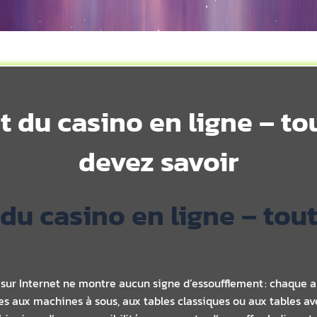
 du casino en ligne – to
devez savoir
du casino en ligne – tou
sur Internet ne montre aucun signe d’essoufflement : chaque an
es aux machines à sous, aux tables classiques ou aux tables ave