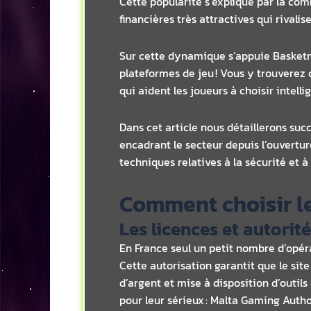
Cette popularité s’explique par la comb
financières très attractives qui rivalise
Sur cette dynamique s’appuie Basketne
plateformes de jeu ! Vous y trouvere
qui aident les joueurs à choisir intell
Dans cet article nous détaillerons succ
encadrant le secteur depuis l’ouverture
techniques relatives à la sécurité et à
Comment choisir le
Les licences et autorit
En France seul un petit nombre d’opér
Cette autorisation garantit que le sit
d’argent et mise à disposition d’outils
pour leur sérieux : Malta Gaming Auth