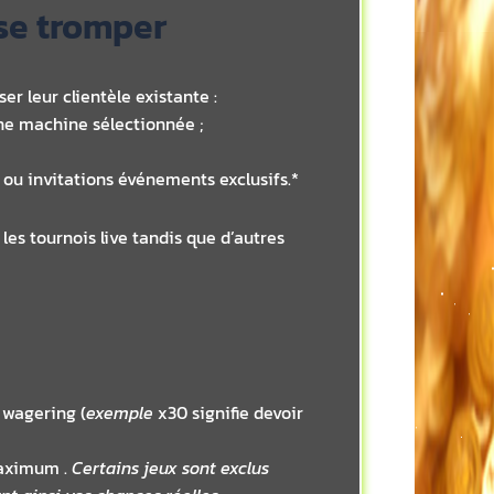
 se tromper
er leur clientèle existante :
une machine sélectionnée ;
u invitations événements exclusifs.*
es tournois live tandis que d’autres
 wagering (
exemple
x30 signifie devoir
maximum .
Certains jeux sont exclus