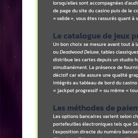
lorsqu’elles sont accompagnées d’audits
de page du site du casino puis de le c
« valide », vous êtes rassurés quant à
Le catalogue de jeux 
Un bon choix se mesure avant tout à l
ou
Deadwood Deluxe
, tables classique
distribue les cartes depuis un studio 
simultanément. La présence de fourn
décisif car elle assure une qualité gra
intégrés au tableau de bord du casino 
« jackpot progressif » ou même « tour
Les méthodes de paiem
Les options bancaires varient selon 
portefeuilles électroniques tels que S
l’exposition directe du numéro banca