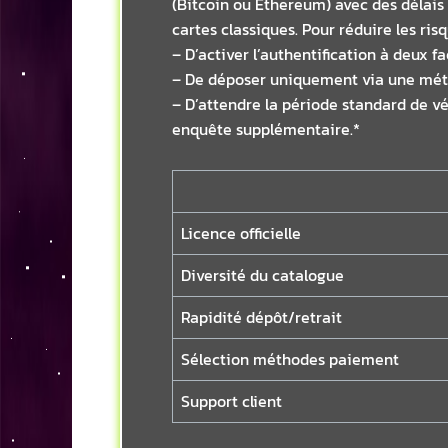
(Bitcoin ou Ethereum) avec des délais 
cartes classiques. Pour réduire les risqu
– D’activer l’authentification à deux f
– De déposer uniquement via une métho
– D’attendre la période standard de v
enquête supplémentaire.*
Licence officielle
Diversité du catalogue
Rapidité dépôt/retrait
Sélection méthodes paiement
Support client