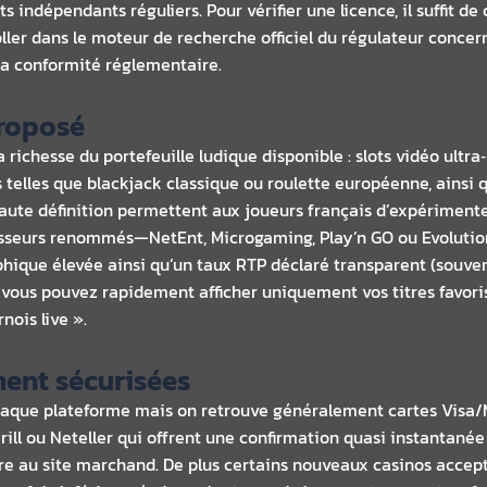
 indépendants réguliers. Pour vérifier une licence, il suffit de
oller dans le moteur de recherche officiel du régulateur concer
 sa conformité réglementaire.
proposé
a richesse du portefeuille ludique disponible : slots vidéo u
s telles que blackjack classique ou roulette européenne, ainsi q
haute définition permettent aux joueurs français d’expérimente
isseurs renommés—NetEnt, Microgaming, Play’n GO ou Evoluti
phique élevée ainsi qu’un taux RTP déclaré transparent (souvent
vous pouvez rapidement afficher uniquement vos titres favoris 
nois live ».
ent sécurisées
chaque plateforme mais on retrouve généralement cartes Visa/
krill ou Neteller qui offrent une confirmation quasi instantanée
ire au site marchand. De plus certains nouveaux casinos acce