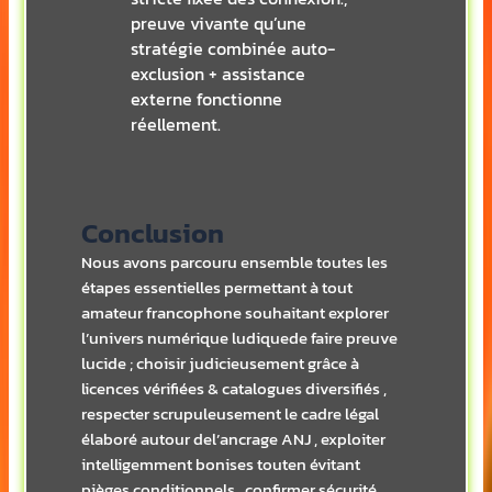
preuve vivante qu’une
stratégie combinée auto-
exclusion + assistance
externe fonctionne
réellement.
Conclusion
Nous avons parcouru ensemble toutes les
étapes essentielles permettant à tout
amateur francophone souhaitant explorer
l’univers numérique ludique​de faire preuve
lucide ; choisir judicieusement grâce à
licences vérifiées & catalogues diversifiés ,
respecter scrupuleusement le cadre légal
élaboré autour del’ancrage ANJ , exploiter
intelligemment boni­ses touten évitant
pièges conditionnels , confirmer sécurité