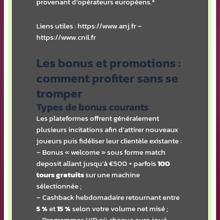
provenant d’opérateurs européens.*
Liens utiles : https://www.anj.fr –
https://www.cnil.fr
Les bonus et promotions :
comment profiter sans se
tromper
Types de bonus courants
Les plateformes offrent généralement
plusieurs incitations afin d’attirer nouveaux
joueurs puis fidéliser leur clientèle existante :
– Bonus « welcome » sous forme match
deposit allant jusqu’à €500 + parfois
100
tours gratuits
sur une machine
sélectionnée ;
– Cashback hebdomadaire retournant entre
5 %
et
15 %
selon votre volume net misé ;