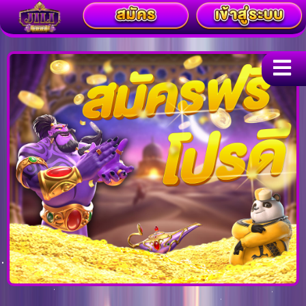
Skip
to
content