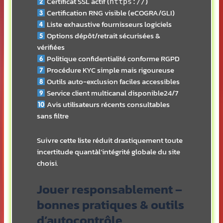
Certificat SSL actif (
)
https://
Certification RNG visible (eCOGRA/GLI)
Liste exhaustive fournisseurs logiciels
Options dépôt/retrait sécurisées &
vérifiées
Politique confidentialité conforme RGPD
Procédure KYC simple mais rigoureuse
Outils auto-exclusion faciles accessibles
Service client multicanal disponible24/7
Avis utilisateurs récents consultables
sans filtre
Suivre cette liste réduit drastiquement toute
incertitude quantàl’intégrité globale du site
choisi.
Jouer responsablement –
bonnes pratiques & outils
d’autocontrôle