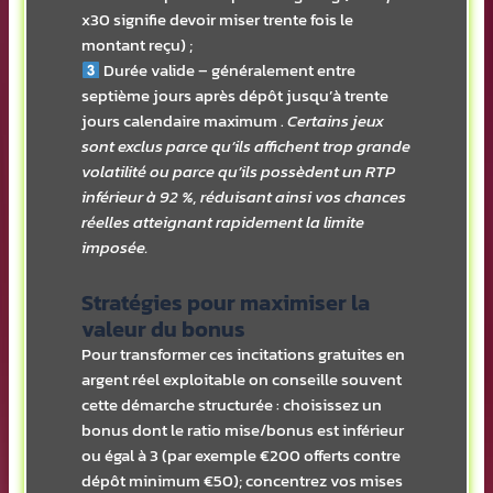
x30 signifie devoir miser trente fois le
montant reçu) ;
Durée valide – généralement entre
septième jours après dépôt jusqu’à trente
jours calendaire maximum .
Certains jeux
sont exclus parce qu’ils affichent trop grande
volatilité ou parce qu’ils possèdent un RTP
inférieur à 92 %, réduisant ainsi vos chances
réelles atteignant rapidement la limite
imposée.
Stratégies pour maximiser la
valeur du bonus
Pour transformer ces incitations gratuites en
argent réel exploitable on conseille souvent
cette démarche structurée : choisissez un
bonus dont le ratio mise/bonus est inférieur
ou égal à 3 (par exemple €200 offerts contre
dépôt minimum €50); concentrez vos mises