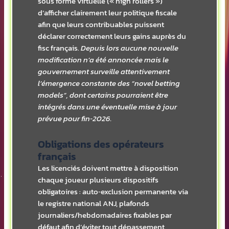
sous forme virtuelle (« high rollers »)
d’afficher clairement leur politique fiscale
afin que leurs contribuables puissent
déclarer correctement leurs gains auprès du
fisc français.
Depuis lors aucune nouvelle
modification n’a été annoncée mais le
gouvernement surveille attentivement
l’émergence constante des “novel betting
models”, dont certains pourraient être
intégrés dans une éventuelle mise à jour
prévue pour fin‑2026.
Obligations des opérateurs
français
Les licenciés doivent mettre à disposition
chaque joueur plusieurs dispositifs
obligatoires : auto‑exclusion permanente via
le registre national ANJ, plafonds
journaliers/hebdomadaires fixables par
défaut afin d’éviter tout dépassement