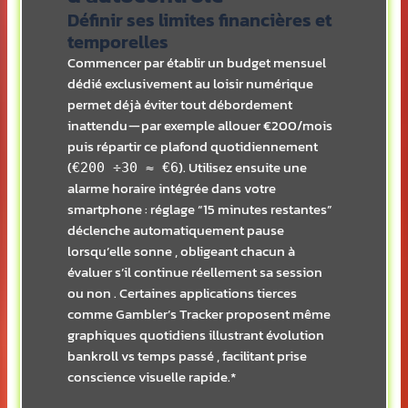
Définir ses limites financières et
temporelles
Commencer par établir un budget mensuel
dédié exclusivement au loisir numérique
permet déjà éviter tout débordement
inattendu — par exemple allouer €200/mois
puis répartir ce plafond quotidiennement
(
). Utilisez ensuite une
€200 ÷30 ≈ €6
alarme horaire intégrée dans votre
smartphone : réglage “15 minutes restantes”
déclenche automatiquement pause
lorsqu’elle sonne , obligeant chacun à
évaluer s’il continue réellement sa session
ou non . Certaines applications tierces
comme Gambler’s Tracker proposent même
graphiques quotidiens illustrant évolution
bankroll vs temps passé , facilitant prise
conscience visuelle rapide.*