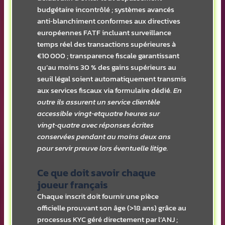
budgétaire incontrôlé ; systèmes avancés
anti‑blanchiment conformes aux directives
européennes FATF incluant surveillance
temps réel des transactions supérieures à
€10 000 ; transparence fiscale garantissant
qu’au moins 30 % des gains supérieurs au
seuil légal soient automatiquement transmis
aux services fiscaux via formulaire dédié.
En
outre ils assurent un service clientèle
accessible vingt‑et­quatre heures sur
vingt‑quatre avec réponses écrites
conservées pendant au moins deux ans
pour servir preuve lors éventuelle litige.
Ce que doit savoir chaque
joueur français
Chaque inscrit doit fournir une pièce
officielle prouvant son âge (>18 ans) grâce au
processus KYC géré directement par l’ANJ ;