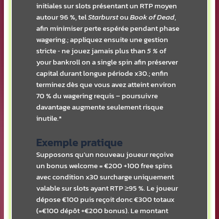
initiales sur slots présentant un RTP moyen
autour 96 %, tel
Starburst
ou
Book of Dead
,
afin minimiser perte espérée pendant phase
wagering.; appliquez ensuite une gestion
stricte ‑ ne jouez jamais plus than
5 %
of
your bankroll on a single spin afin préserver
capital durant longue période x30.; enfin
terminez dès que vous avez atteint environ
70 % du wagering requis – poursuivre
davantage augmente seulement risque
inutile.*
Exemple pratique
Supposons qu’un nouveau joueur reçoive
un bonus welcome = €200 +100 free spins
avec condition x30 surcharge uniquement
valable sur slots ayant RTP ≥95 %. Le joueur
dépose €100 puis reçoit donc €300 totaux
(=€100 dépôt +€200 bonus). Le montant