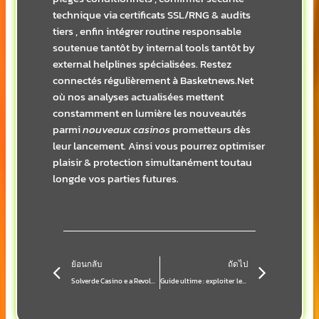
technique via certificats SSL/RNG & audits
tiers , enfin intégrer routine responsable
soutenue tantôt by internal tools tantôt by
external helplines spécialisées​. Restez
connectés régulièrement à Basketnews.Net
où nos analyses actualisées mettent
constamment ​en lumière ​les nouveautés
parmi
nouveaux casinos
prometteurs dès
leur lancement.​ Ainsi vous pourrez optimiser
plaisir & protection simultanément toutau
long​de vos parties futures.​
Prev
Next
ย้อนกลับ
ถัดไป
Solverde Casino e a Revolução da Transparência com Tecnologia Blockchain
Guide ultime : exploiter les tournois de machines à sous exclusives pour bien commencer l’année