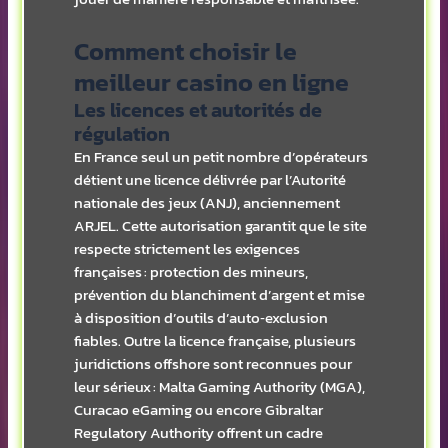
Comment choisir le
meilleur casino en ligne
Les licences et autorités de
régulation
En France seul un petit nombre d’opérateurs
détient une licence délivrée par l’Autorité
nationale des jeux (ANJ), anciennement
ARJEL. Cette autorisation garantit que le site
respecte strictement les exigences
françaises : protection des mineurs,
prévention du blanchiment d’argent et mise
à disposition d’outils d’auto‑exclusion
fiables. Outre la licence française, plusieurs
juridictions offshore sont reconnues pour
leur sérieux : Malta Gaming Authority (MGA),
Curacao eGaming ou encore Gibraltar
Regulatory Authority offrent un cadre