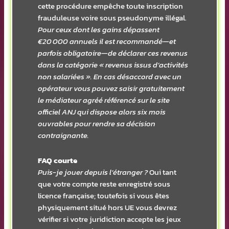
cette procédure empêche toute inscription
frauduleuse voire sous pseudonyme illégal.
Pour ceux dont les gains dépassent
€20 000 annuels il est recommandé—et
parfois obligatoire—de déclarer ces revenus
dans la catégorie « revenus issus d’activités
non salariées ». En cas désaccord avec un
opérateur vous pouvez saisir gratuitement
le médiateur agréé référencé sur le site
officiel ANJ qui dispose alors six mois
ouvrables pour rendre sa décision
contraignante.
FAQ courte
Puis-je jouer depuis l’étranger ?
Oui tant
que votre compte reste enregistré sous
licence française; toutefois si vous êtes
physiquement situé hors UE vous devrez
vérifier si votre juridiction accepte les jeux