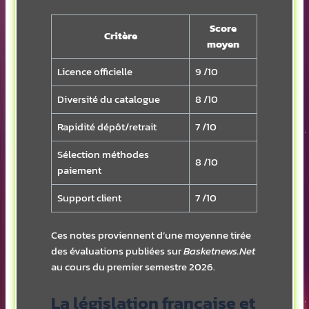
Score
Critère
moyen
Licence officielle
9 /10
Diversité du catalogue
8 /10
Rapidité dépôt/retrait
7 /10
Sélection méthodes
8 /10
paiement
Support client
7 /10
Ces notes proviennent d’une moyenne tirée
des évaluations publiées sur
Basketnews.Net
au cours du premier semestre 2026.
La législation française et