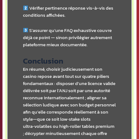
Vérifier pertinence réponse vis-à-vis des
conditions affichées.
S’assurer qu’une FAQ exhaustive couvre
déjà ce point — sinon privilégier autrement
plateforme mieux documentée.
Conclusion
En résumé, choisir judicieusement son
casino repose avant tout sur quatre piliers
fondamentaux : disposer d’une licence valide
délivrée soit par l’ANJ soit par une autorité
reconnue internationalement ; aligner sa
sélection ludique avec son budget personnel
afin qu’elle corresponde réellement à son
style—que ce soit low‑stake slots
ultra‑volatiles ou high‑roller tables premium
; décrypter minutieusement chaque offre