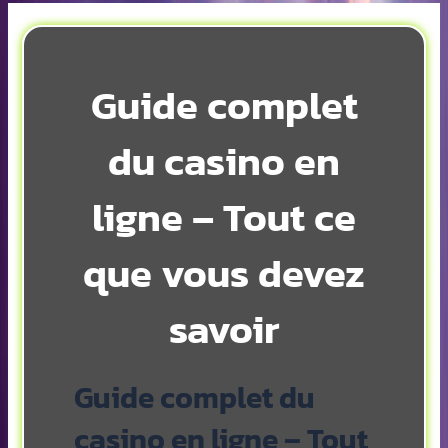
Guide complet
du casino en
ligne – Tout ce
que vous devez
savoir
Guide complet du
casino en ligne – Tout