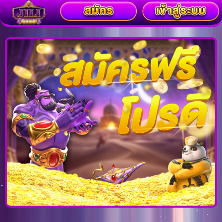
Skip
to
content