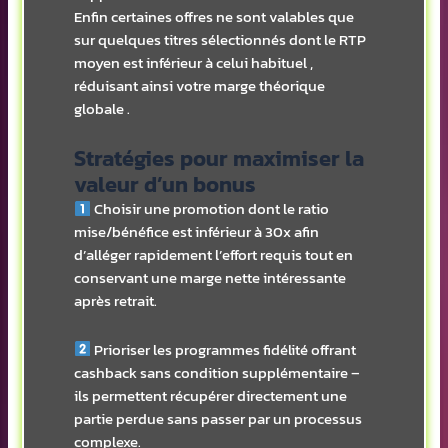
Enfin certaines offres ne sont valables que
sur quelques titres sélectionnés dont le RTP
moyen est inférieur à celui habituel ,
réduisant ainsi votre marge théorique
globale .
Stratégies pour maximiser la
valeur d’un bonus
Choisir une promotion dont le ratio
mise/bénéfice est inférieur à 30x afin
d’alléger rapidement l’effort requis tout en
conservant une marge nette intéressante
après retrait.
Prioriser les programmes fidélité offrant
cashback sans condition supplémentaire –
ils permettent récupérer directement une
partie perdue sans passer par un processus
complexe.