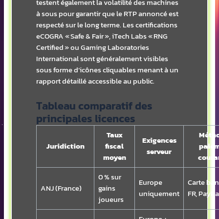
testent également la volatilité des machines
à sous pour garantir que le RTP annoncé est
respecté sur le long terme. Les certifications
eCOGRA « Safe & Fair », iTech Labs « RNG
Certified » ou Gaming Laboratories
International sont généralement visibles
sous forme d’icônes cliquables menant à un
rapport détaillé accessible au public.
Tableau comparatif des
principales licences
Taux
Méth
Exigences
Juridiction
fiscal
paie
serveur
moyen
coura
0 % sur
Europe
Carte ban
ANJ (France)
gains
uniquement
FR, PayPal
joueurs
Europe +