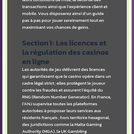
transactions ainsi que l’expérience client et
mobile. Vous disposerez ainsi d’un guide
pas à pas pour jouer sereinement tout en
maximisant vos chances de gains.
Section 1 : Les licences et
la régulation des casinos
en ligne
Les autorités de jeu délivrent des licences
qui garantissent que le casino opère dans un
cadre légal strict ; elles protègent le joueur
contre les fraudes et assurent l’équité du
RNG (Random Number Generator). En France,
l’ANJ supervise toutes les plateformes
autorisées à proposer leurs services aux
résidents français ; hors territoire hexagonal,
des juridictions comme la Malta Gaming
Authority (MGA), la UK Gambling