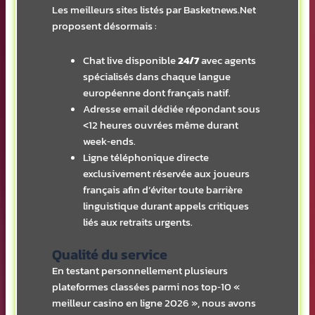
Les meilleurs sites listés par Basketnews.Net
proposent désormais :
Chat live disponible
24/7
avec agents
spécialisés dans chaque langue
européenne dont français natif.
Adresse email dédiée répondant sous
<​12 heures ouvrées même durant
week‑ends.
Ligne téléphonique directe
exclusivement réservée aux joueurs
français afin d’éviter toute barrière
linguistique durant appels critiques
liés aux retraits urgents.
Qualité du service
En testant personnellement plusieurs
plateformes classées parmi nos top‑10 «
meilleur casino en ligne 2026 », nous avons