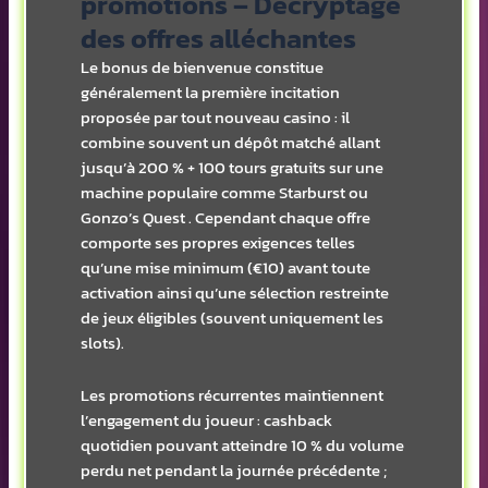
promotions – Décryptage
des offres alléchantes
Le bonus de bienvenue constitue
généralement la première incitation
proposée par tout nouveau casino : il
combine souvent un dépôt matché allant
jusqu’à 200 % + 100 tours gratuits sur une
machine populaire comme Starburst ou
Gonzo’s Quest . Cependant chaque offre
comporte ses propres exigences telles
qu’une mise minimum (€10) avant toute
activation ainsi qu’une sélection restreinte
de jeux éligibles (souvent uniquement les
slots).
Les promotions récurrentes maintiennent
l’engagement du joueur : cashback
quotidien pouvant atteindre 10 % du volume
perdu net pendant la journée précédente ;