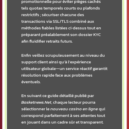
promotionnelle pour éviter pièges cachés
tels quotas temporels courts ou plafonds
restrictifs ; sécuriser chacune des
transactions via SSL/TLS combiné aux
méthodes fiables listées ci‑dessus tout en
préparant préalablement son dossier KYC
afin fluidifier retraits futurs.
Enfin veillez scrupuleusement au niveau du
support client ainsi qu’à l’expérience
utilisateur globale—un service réactif garantit
résolution rapide face aux problèmes
éventuels.
En suivant ce guide détaillé publié par
Basketnews.Net
, chaque lecteur pourra
sélectionner le
nouveau casino en ligne
qui
correspond parfaitement à ses attentes tout
en jouant dans un cadre sûr et transparent.