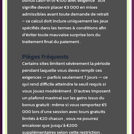
bonus cash‑in of €100 avec exigence “30x”
signifie devoir placer €3 000 en mises
admissibles avant toute demande de retrait
– ce calcul doit inclure uniquement les jeux
spécifiés dans les termes & conditions afin
d’éviter toute mauvaise surprise lors du
traitement final du paiement .
Pièges fréquents
Certains sites limitent sévèrement la période
pendant laquelle vous devez remplir ces
exigences — parfois seulement 7 jours — ce
qui rend difficile atteindre le seuil requis si
vous jouez modérément . D’autres imposent
un plafond maximal sur les gains issus du
bonus gratuit : même si vous remportez €5
000 lors d’une session avec tours gratuits
limités à €20 chacun , vous ne pourrez
encaisser que jusqu’à €200
supplémentaires selon cette restriction .