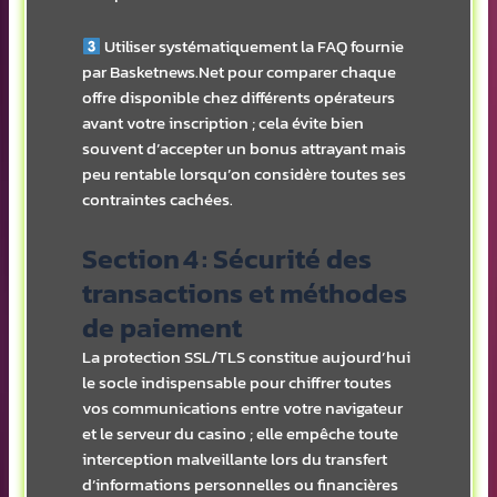
Utiliser systématiquement la FAQ fournie
par Basketnews.Net pour comparer chaque
offre disponible chez différents opérateurs
avant votre inscription ; cela évite bien
souvent d’accepter un bonus attrayant mais
peu rentable lorsqu’on considère toutes ses
contraintes cachées.
Section 4 : Sécurité des
transactions et méthodes
de paiement
La protection SSL/TLS constitue aujourd’hui
le socle indispensable pour chiffrer toutes
vos communications entre votre navigateur
et le serveur du casino ; elle empêche toute
interception malveillante lors du transfert
d’informations personnelles ou financières