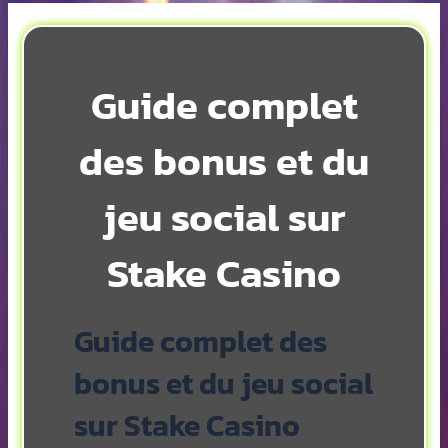
Guide complet
des bonus et du
jeu social sur
Stake Casino
Guide complet des
bonus et du jeu social
sur Stake Casino