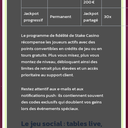
200 €
Jackpot
Jackpot
Permanent
30x
progressif
partagé
Le programme de fidélité de Stake Casino
récompense les joueurs actifs avec des
points convertibles en crédits de jeu ou en
tours gratuits. Plus vous misez, plus vous
montez de niveau, débloquant ainsi des
limites de retrait plus élevées et un accès
prioritaire au support client.
Restez attentif aux e‑mails et aux
notifications push : ils contiennent souvent
des codes exclusifs qui doublent vos gains
lors des événements spéciaux.
Le jeu social : tables live,