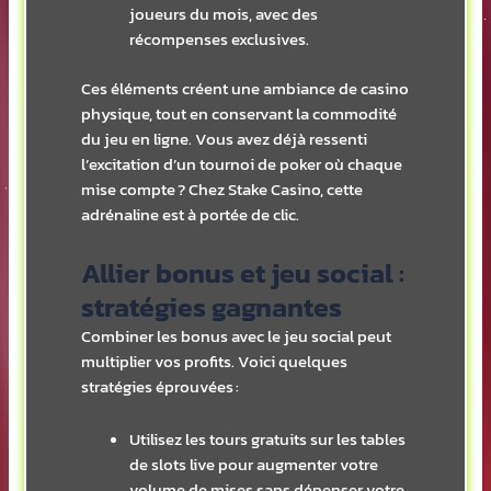
joueurs du mois, avec des
récompenses exclusives.
Ces éléments créent une ambiance de casino
physique, tout en conservant la commodité
du jeu en ligne. Vous avez déjà ressenti
l’excitation d’un tournoi de poker où chaque
mise compte ? Chez Stake Casino, cette
adrénaline est à portée de clic.
Allier bonus et jeu social :
stratégies gagnantes
Combiner les bonus avec le jeu social peut
multiplier vos profits. Voici quelques
stratégies éprouvées :
Utilisez les tours gratuits sur les tables
de slots live pour augmenter votre
volume de mises sans dépenser votre