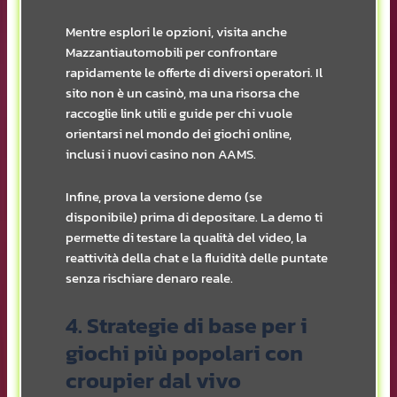
Mentre esplori le opzioni, visita anche
Mazzantiautomobili per confrontare
rapidamente le offerte di diversi operatori. Il
sito non è un casinò, ma una risorsa che
raccoglie link utili e guide per chi vuole
orientarsi nel mondo dei giochi online,
inclusi i nuovi casino non AAMS.
Infine, prova la versione demo (se
disponibile) prima di depositare. La demo ti
permette di testare la qualità del video, la
reattività della chat e la fluidità delle puntate
senza rischiare denaro reale.
4. Strategie di base per i
giochi più popolari con
croupier dal vivo