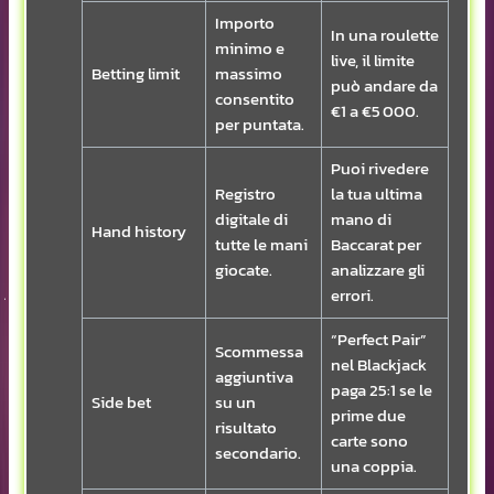
Importo
In una roulette
minimo e
live, il limite
Betting limit
massimo
può andare da
consentito
€1 a €5 000.
per puntata.
Puoi rivedere
Registro
la tua ultima
digitale di
mano di
Hand history
tutte le mani
Baccarat per
giocate.
analizzare gli
errori.
“Perfect Pair”
Scommessa
nel Blackjack
aggiuntiva
paga 25:1 se le
Side bet
su un
prime due
risultato
carte sono
secondario.
una coppia.