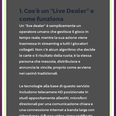
1. Cos’è un “Live Dealer” e
come funziona
Un “live dealer” è semplicemente un
operatore umano che gestisce il gioco in
tempo reale, mentre la sua azione viene
trasmessa in streaming a tutti i giocatori
collegati. Non c’è alcun algoritmo che decide
le carte o il risultato della ruota; è la stessa
persona che mescola, distribuisce e
annuncia le vincite, proprio come avviene
nei casinò tradizionali.
Le tecnologie alla base di questo servizio
includono telecamere HD posizionate in
studi appositamente allestiti, microfoni
direzionali per una comunicazione chiara e
una connessione internet a banda larga con
ridondanza. Il flusso video viene codificato