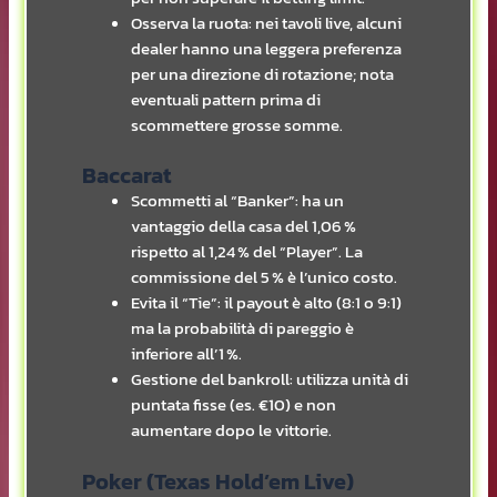
Osserva la ruota: nei tavoli live, alcuni
dealer hanno una leggera preferenza
per una direzione di rotazione; nota
eventuali pattern prima di
scommettere grosse somme.
Baccarat
Scommetti al “Banker”: ha un
vantaggio della casa del 1,06 %
rispetto al 1,24 % del “Player”. La
commissione del 5 % è l’unico costo.
Evita il “Tie”: il payout è alto (8:1 o 9:1)
ma la probabilità di pareggio è
inferiore all’1 %.
Gestione del bankroll: utilizza unità di
puntata fisse (es. €10) e non
aumentare dopo le vittorie.
Poker (Texas Hold’em Live)