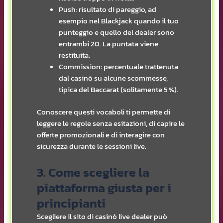
Push: risultato di pareggio, ad
esempio nel Blackjack quando il tuo
punteggio e quello del dealer sono
entrambi 20. La puntata viene
restituita.
Commission: percentuale trattenuta
dal casinò su alcune scommesse,
tipica del Baccarat (solitamente 5 %).
Conoscere questi vocaboli ti permette di
leggere le regole senza esitazioni, di capire le
offerte promozionali e di interagire con
sicurezza durante le sessioni live.
3. Come scegliere la
piattaforma giusta per i
principianti
Scegliere il sito di casinò live dealer può