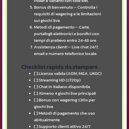
Poker e varianti con side bet.
Bonus di benvenuto – Controlla i
requisiti di wagering e le limitazioni
sui giochi live.
Metodi di pagamento – Carte,
portafogli elettronici e bonifici con
tempi di prelievo entro 24‑48 ore.
Assistenza clienti – Live chat 24/7,
email e numero telefonico locale.
Checklist rapida da stampare
[ ] Licenza valida (ADM, MGA, UKGC)
[ ] Streaming HD (≥720p)
[ ] Chat in italiano disponibile
[ ] Almeno 4 giochi live principali
[ ] Bonus con wagering ≤30x per
giochi live
[ ] Metodi di pagamento che uso
abitualmente
[ ] Supporto clienti attivo 24/7