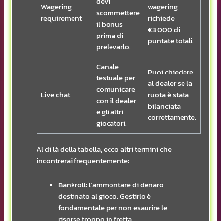
devi
Wagering
wagering
scommettere
requirement
richiede
il bonus
€3 000 di
prima di
puntate totali.
prelevarlo.
Canale
Puoi chiedere
testuale per
al dealer se la
comunicare
Live chat
ruota è stata
con il dealer
bilanciata
e gli altri
correttamente.
giocatori.
Al di là della tabella, ecco altri termini che
incontrerai frequentemente:
Bankroll: l’ammontare di denaro
destinato al gioco. Gestirlo è
fondamentale per non esaurire le
risorse troppo in fretta.