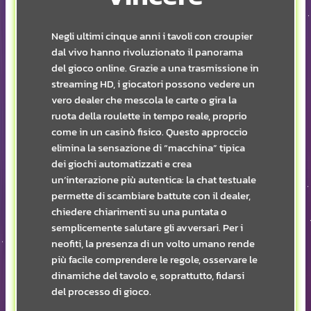
Negli ultimi cinque anni i tavoli con croupier
dal vivo hanno rivoluzionato il panorama
del gioco online. Grazie a una trasmissione in
streaming HD, i giocatori possono vedere un
vero dealer che mescola le carte o gira la
ruota della roulette in tempo reale, proprio
come in un casinò fisico. Questo approccio
elimina la sensazione di “macchina” tipica
dei giochi automatizzati e crea
un’interazione più autentica: la chat testuale
permette di scambiare battute con il dealer,
chiedere chiarimenti su una puntata o
semplicemente salutare gli avversari. Per i
neofiti, la presenza di un volto umano rende
più facile comprendere le regole, osservare le
dinamiche del tavolo e, soprattutto, fidarsi
del processo di gioco.