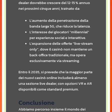
dealer dovrebbe crescere del 12‑15 % annuo
nei prossimi cinque anni, trainato da:
L’aumento della penetrazione della
banda larga 5G, che riduce la latenza.
L’interesse dei giocatori “millennial”
per esperienze social e interattive.
L’espansione delle offerte “live‑stream
only”, dove il casinò non mantiene un
back‑office tradizionale, ma opera
esclusivamente via streaming.
Entro il 2035, si prevede che la maggior parte
dei nuovi casinò online includerà almeno
una sezione live dealer, con opzioni VR e AR
disponibili come standard premium.
Conclusione
Abbiamo percorso insieme il mondo dei