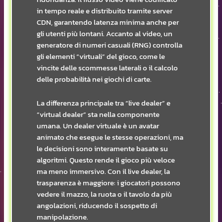
in tempo reale e distribuito tramite server
CDN, garantendo latenza minima anche per
gli utenti più lontani. Accanto al video, un
generatore di numeri casuali (RNG) controlla
gli elementi “virtuali” del gioco, come le
vincite delle scommesse laterali o il calcolo
delle probabilità nei giochi di carte.
La differenza principale tra “live dealer” e
“virtual dealer” sta nella componente
umana. Un dealer virtuale è un avatar
animato che esegue le stesse operazioni, ma
le decisioni sono interamente basate su
algoritmi. Questo rende il gioco più veloce
ma meno immersivo. Con il live dealer, la
trasparenza è maggiore: i giocatori possono
vedere il mazzo, la ruota o il tavolo da più
angolazioni, riducendo il sospetto di
manipolazione.