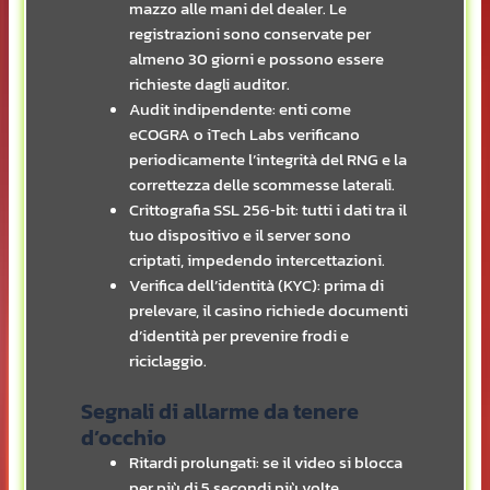
mazzo alle mani del dealer. Le
registrazioni sono conservate per
almeno 30 giorni e possono essere
richieste dagli auditor.
Audit indipendente: enti come
eCOGRA o iTech Labs verificano
periodicamente l’integrità del RNG e la
correttezza delle scommesse laterali.
Crittografia SSL 256‑bit: tutti i dati tra il
tuo dispositivo e il server sono
criptati, impedendo intercettazioni.
Verifica dell’identità (KYC): prima di
prelevare, il casino richiede documenti
d’identità per prevenire frodi e
riciclaggio.
Segnali di allarme da tenere
d’occhio
Ritardi prolungati: se il video si blocca
per più di 5 secondi più volte,