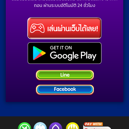
ถอน ผ่านระบบอัติโนมัติ 24 ชั่วโมง